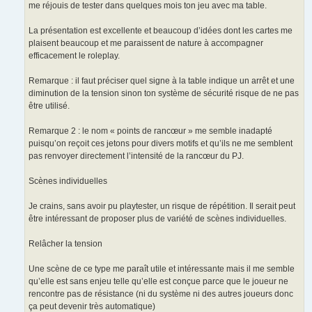
me réjouis de tester dans quelques mois ton jeu avec ma table.
La présentation est excellente et beaucoup d’idées dont les cartes me
plaisent beaucoup et me paraissent de nature à accompagner
efficacement le roleplay.
Remarque : il faut préciser quel signe à la table indique un arrêt et une
diminution de la tension sinon ton système de sécurité risque de ne pas
être utilisé.
Remarque 2 : le nom « points de rancœur » me semble inadapté
puisqu’on reçoit ces jetons pour divers motifs et qu’ils ne me semblent
pas renvoyer directement l’intensité de la rancœur du PJ.
Scènes individuelles
Je crains, sans avoir pu playtester, un risque de répétition. Il serait peut
être intéressant de proposer plus de variété de scènes individuelles.
Relâcher la tension
Une scène de ce type me paraît utile et intéressante mais il me semble
qu’elle est sans enjeu telle qu’elle est conçue parce que le joueur ne
rencontre pas de résistance (ni du système ni des autres joueurs donc
ça peut devenir très automatique)