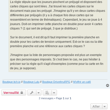
La règle stipule que les joueurs piochent un préjugé et disposent des
cartes cliques qui sont liées. J'ai trouvé les cartes cliques sur le
document mais pas les préjugé. J'imagine qu'il y en deux cartes cliques
différentes par préjugés (il y a à chaque fois deux cartes qui se
ressemblent en terme de thématiques). Cependant, le jeu se joue à 4
joueurs. Doit-on imprimer cette planche en double pour avoir 4 cartes
cliques ? (1 qui sert de préjugé, 3 que je distribue.)
Sur le document, il est dit qu'il faut imprimer la première planche en
double pour les cartes de tension uniquement. Est-ce le cas ou la dite
première planche est une référence aux cartes cliques ?
J'imagine que la liste de personnages proposée est plus un exemple
que des personnages imposés. Si c'est bien le cas, ne pas hésiter à
préciser sur la règle qu'il s'agit d'exemples (comme pour la carte en fin
de jeu, je suppose).
Boutique itch.io
//
Boutique Lulu
//
Boutique DrivethruRPG
//
M'offrir un café
Verrouillé
2 messages • Page
1
sur
1
Aller