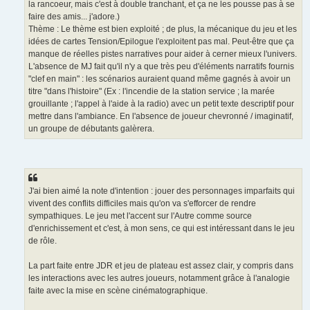
la rancoeur, mais c'est à double tranchant, et ça ne les pousse pas à se
faire des amis... j'adore.)
Thème : Le thème est bien exploité ; de plus, la mécanique du jeu et les
idées de cartes Tension/Epilogue l'exploitent pas mal. Peut-être que ça
manque de réelles pistes narratives pour aider à cerner mieux l'univers.
L'absence de MJ fait qu'il n'y a que très peu d'éléments narratifs fournis
"clef en main" : les scénarios auraient quand même gagnés à avoir un
titre "dans l'histoire" (Ex : l'incendie de la station service ; la marée
grouillante ; l'appel à l'aide à la radio) avec un petit texte descriptif pour
mettre dans l'ambiance. En l'absence de joueur chevronné / imaginatif,
un groupe de débutants galèrera.
J'ai bien aimé la note d'intention : jouer des personnages imparfaits qui
vivent des conflits difficiles mais qu'on va s'efforcer de rendre
sympathiques. Le jeu met l'accent sur l'Autre comme source
d'enrichissement et c'est, à mon sens, ce qui est intéressant dans le jeu
de rôle.
La part faite entre JDR et jeu de plateau est assez clair, y compris dans
les interactions avec les autres joueurs, notamment grâce à l'analogie
faite avec la mise en scène cinématographique.