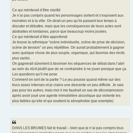
Ce qui mériterait d’être clarifié
Je n’ai pas compris quand les personnages sortent et s’exposent aux
monstres et à la ville. On dirait un peu qu’ils passent leur temps à
discuter et débattre, mais que les conséquences de leurs actes sont
abstraites et lointaines, parce que beaucoup moins jouées.
Ce qui mériterait d’être approfondi
Je trouve la rythmique “scène individuelle, scène de prise de décision,
scène de tension” un peu répétitive. On aurait probablement à gagner
avec quelque chose de plus souple, organique, qui favorise des récits
plus variés.
On gagnerait sûrement à favoriser les séquences de débat dans l’abri
au sein du récit plutôt que de se contraindre à ne jouer presque que ça.
Les questions qu’il me pose
Comment on sort de la partie ? Le jeu pousse quand même sur des
trucs assez intenses et je crains une descente un peu difficile. Je sais
pas pour les autres, mais moi il me faudrait un sas de décompression
après avoir joué une agente immobilière alcoolique qui violente les
plus faibles qu’elle et qui soutient la xénophobie (par exemple).
DANS LES BRUMES fait le travail – bien que je n’ai pas compris tous