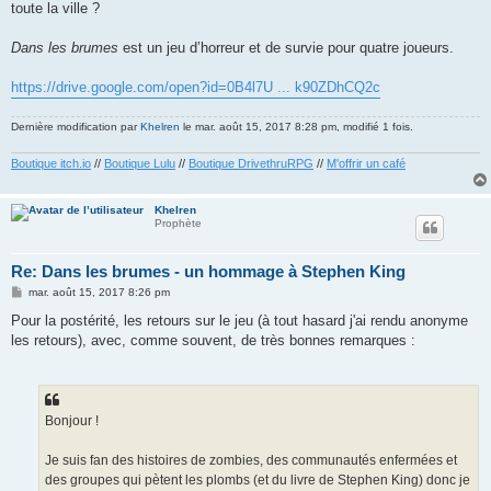
toute la ville ?
Dans les brumes
est un jeu d’horreur et de survie pour quatre joueurs.
https://drive.google.com/open?id=0B4l7U ... k90ZDhCQ2c
Dernière modification par
Khelren
le mar. août 15, 2017 8:28 pm, modifié 1 fois.
Boutique itch.io
//
Boutique Lulu
//
Boutique DrivethruRPG
//
M'offrir un café
Khelren
Prophète
Re: Dans les brumes - un hommage à Stephen King
M
mar. août 15, 2017 8:26 pm
e
s
Pour la postérité, les retours sur le jeu (à tout hasard j'ai rendu anonyme
s
les retours), avec, comme souvent, de très bonnes remarques :
a
g
e
Bonjour !
Je suis fan des histoires de zombies, des communautés enfermées et
des groupes qui pètent les plombs (et du livre de Stephen King) donc je