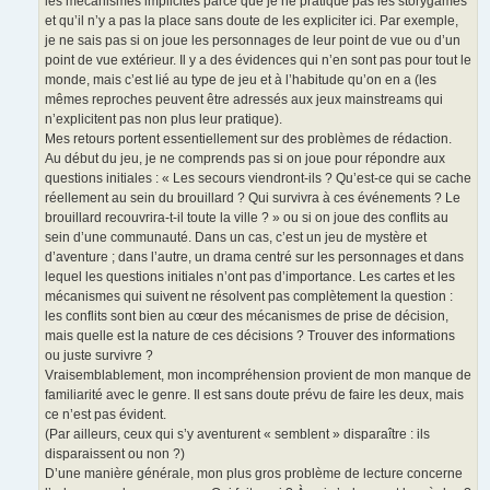
les mécanismes implicites parce que je ne pratique pas les storygames
et qu’il n’y a pas la place sans doute de les expliciter ici. Par exemple,
je ne sais pas si on joue les personnages de leur point de vue ou d’un
point de vue extérieur. Il y a des évidences qui n’en sont pas pour tout le
monde, mais c’est lié au type de jeu et à l’habitude qu’on en a (les
mêmes reproches peuvent être adressés aux jeux mainstreams qui
n’explicitent pas non plus leur pratique).
Mes retours portent essentiellement sur des problèmes de rédaction.
Au début du jeu, je ne comprends pas si on joue pour répondre aux
questions initiales : « Les secours viendront-ils ? Qu’est-ce qui se cache
réellement au sein du brouillard ? Qui survivra à ces événements ? Le
brouillard recouvrira-t-il toute la ville ? » ou si on joue des conflits au
sein d’une communauté. Dans un cas, c’est un jeu de mystère et
d’aventure ; dans l’autre, un drama centré sur les personnages et dans
lequel les questions initiales n’ont pas d’importance. Les cartes et les
mécanismes qui suivent ne résolvent pas complètement la question :
les conflits sont bien au cœur des mécanismes de prise de décision,
mais quelle est la nature de ces décisions ? Trouver des informations
ou juste survivre ?
Vraisemblablement, mon incompréhension provient de mon manque de
familiarité avec le genre. Il est sans doute prévu de faire les deux, mais
ce n’est pas évident.
(Par ailleurs, ceux qui s’y aventurent « semblent » disparaître : ils
disparaissent ou non ?)
D’une manière générale, mon plus gros problème de lecture concerne