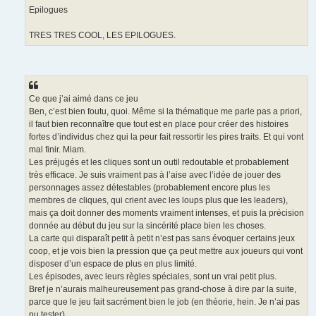
Epilogues
TRES TRES COOL, LES EPILOGUES.
Ce que j’ai aimé dans ce jeu
Ben, c’est bien foutu, quoi. Même si la thématique me parle pas a priori,
il faut bien reconnaître que tout est en place pour créer des histoires
fortes d’individus chez qui la peur fait ressortir les pires traits. Et qui vont
mal finir. Miam.
Les préjugés et les cliques sont un outil redoutable et probablement
très efficace. Je suis vraiment pas à l’aise avec l’idée de jouer des
personnages assez détestables (probablement encore plus les
membres de cliques, qui crient avec les loups plus que les leaders),
mais ça doit donner des moments vraiment intenses, et puis la précision
donnée au début du jeu sur la sincérité place bien les choses.
La carte qui disparaît petit à petit n’est pas sans évoquer certains jeux
coop, et je vois bien la pression que ça peut mettre aux joueurs qui vont
disposer d’un espace de plus en plus limité.
Les épisodes, avec leurs règles spéciales, sont un vrai petit plus.
Bref je n’aurais malheureusement pas grand-chose à dire par la suite,
parce que le jeu fait sacrément bien le job (en théorie, hein. Je n’ai pas
pu tester).