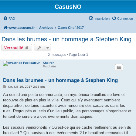
CasusNO
FAQ
Inscription
Connexion
www.casusno.fr
Archives
Game Chef 2017
Dans les brumes - un hommage à Stephen King
Verrouillé
2 messages • Page
1
sur
1
Khelren
Prophète
Dans les brumes - un hommage à Stephen King
M
lun. juil. 10, 2017 2:33 pm
e
s
Au sein d’une petite communauté, un mystérieux brouillard se lève et
s
recouvre de plus en plus la ville. Ceux qui s’y aventurent semblent
a
g
disparaître ; certains racontent avoir rencontré des cadavres dans les
e
rues. Regroupés au sein d’un lieu public, les personnages s’organisent et
tentent de survivre à ces événements dramatiques.
Les secours viendront-ils ? Qu’est-ce qui se cache réellement au sein du
brouillard ? Qui survivra à ces événements ? Le brouillard recouvrira-t-il