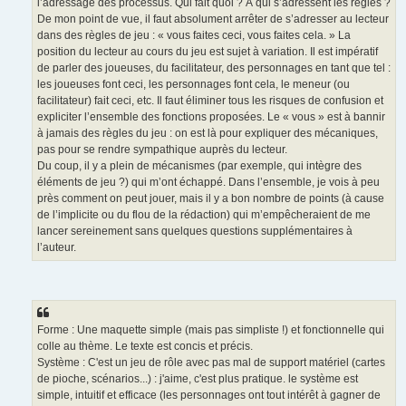
l’adressage des processus. Qui fait quoi ? À qui s’adressent les règles ?
De mon point de vue, il faut absolument arrêter de s’adresser au lecteur
dans des règles de jeu : « vous faites ceci, vous faites cela. » La
position du lecteur au cours du jeu est sujet à variation. Il est impératif
de parler des joueuses, du facilitateur, des personnages en tant que tel :
les joueuses font ceci, les personnages font cela, le meneur (ou
facilitateur) fait ceci, etc. Il faut éliminer tous les risques de confusion et
expliciter l’ensemble des fonctions proposées. Le « vous » est à bannir
à jamais des règles du jeu : on est là pour expliquer des mécaniques,
pas pour se rendre sympathique auprès du lecteur.
Du coup, il y a plein de mécanismes (par exemple, qui intègre des
éléments de jeu ?) qui m’ont échappé. Dans l’ensemble, je vois à peu
près comment on peut jouer, mais il y a bon nombre de points (à cause
de l’implicite ou du flou de la rédaction) qui m’empêcheraient de me
lancer sereinement sans quelques questions supplémentaires à
l’auteur.
Forme : Une maquette simple (mais pas simpliste !) et fonctionnelle qui
colle au thème. Le texte est concis et précis.
Système : C'est un jeu de rôle avec pas mal de support matériel (cartes
de pioche, scénarios...) : j'aime, c'est plus pratique. le système est
simple, intuitif et efficace (les personnages ont tout intérêt à gagner de