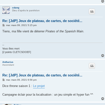
cdang
Dieu d'après le panthéon
Re: [JdP] Jeux de plateau, de cartes, de société...
M
mar. mars 09, 2021 5:15 pm
e
s
Tiens, ma fille vient de déterrer
Pirates of the Spanish Main
.
s
a
g
e
--
Vous êtes mort
[2 points CLETCSOOEF]
Antharius
Ascendant
Re: [JdP] Jeux de plateau, de cartes, de société...
M
mar. mars 09, 2021 6:56 pm
e
s
Dice throne saison 1 :
Le projet
s
a
g
Campagne éclair pour la localisation : un jeu simple et hyper fun ^^
e