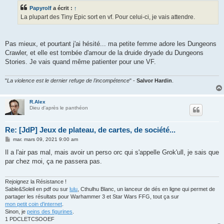
s
Papyrolf
a écrit :
↑
a
g
La plupart des Tiny Epic sort en vf. Pour celui-ci, je vais attendre.
e
Pas mieux, et pourtant j'ai hésité... ma petite femme adore les Dungeons
Crawler, et elle est tombée d'amour de la druide dryade du Dungeons
Stories. Je vais quand même patienter pour une VF.
"
La violence est le dernier refuge de l'incompétence
" -
Salvor Hardin
.
R.Alex
Dieu d'après le panthéon
Re: [JdP] Jeux de plateau, de cartes, de société...
M
mar. mars 09, 2021 9:00 am
e
s
Il a l'air pas mal, mais avoir un perso orc qui s'appelle Grok'ull, je sais que
s
par chez moi, ça ne passera pas.
a
g
e
Rejoignez la Résistance !
Sable&Soleil en pdf ou sur
lulu
, Cthulhu Blanc, un lanceur de dés en ligne qui permet de
partager les résultats pour Warhammer 3 et Star Wars FFG, tout ça sur
mon petit coin d'internet
.
Sinon, je
peins des figurines
.
1 PDCLETCSOOEF