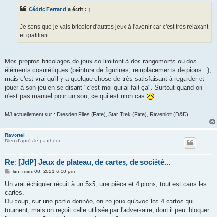
s
Cédric Ferrand
a écrit :
↑
a
g
e
Je sens que je vais bricoler d'autres jeux à l'avenir car c'est très relaxant
et gratifiant.
Mes propres bricolages de jeux se limitent à des rangements ou des
éléments cosmétiques (peinture de figurines, remplacements de pions...),
mais c'est vrai qu'il y a quelque chose de très satisfaisant à regarder et
jouer à son jeu en se disant "c'est moi qui ai fait ça". Surtout quand on
n'est pas manuel pour un sou, ce qui est mon cas
MJ actuellement sur : Dresden Files (Fate), Star Trek (Fate), Ravenloft (D&D)
Ravortel
Dieu d'après le panthéon
Re: [JdP] Jeux de plateau, de cartes, de société...
M
lun. mars 08, 2021 6:18 pm
e
s
Un vrai échiquier réduit à un 5x5, une pièce et 4 pions, tout est dans les
s
cartes.
a
g
Du coup, sur une partie donnée, on ne joue qu'avec les 4 cartes qui
e
tournent, mais on reçoit celle utilisée par l'adversaire, dont il peut bloquer