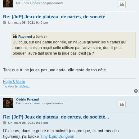
Dieu des athées non-pratiquants
Re: [JdP] Jeux de plateau, de cartes, de société...
M
lun. mars 08, 2021 6:49 pm
e
s
s
Ravortel
a écrit :
↑
a
g
Du coup, sur une partie donnée, on ne joue qu'avec les 4 cartes qui
e
tournent, mais on reçoit celle utilisée par l'adversaire, dont il peut
bloquer l'autre tant qu'il ne la joue pas, c'est ça ?
Tant que tu ne joues pas une carte, elle reste de ton côté.
Hugin & Munin
Tu vois le tableau
Cédric Ferrand
Dieu des athées non-pratiquants
Re: [JdP] Jeux de plateau, de cartes, de société...
M
lun. mars 08, 2021 9:13 pm
e
s
D'ailleurs, dans le genre minimaliste (encore que, ils ont mis des
s
figurines), j'ai backé
Tiny Epic Dungeon
a