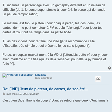
Tu incarnes un personnage avec un gameplay différent et un niveau de
difficulté (de 1, le perso super simple à jouer à 6, le perso qui demande
un peu de temporisation).
Le matériel est top: le plateau pour chaque perso, les dés idem, les
cartes idem, le petit compteur à PV et celui "d'énergie" pour jouer tes
cartes et zou tout se range dans sa petite boite.
Tu as des vidéos pour te faire une idée (je te recommande celle
d'Extralife, très simple et qui présente le jeu sans jugement).
Perso, un copain m'avait montré la VO et j'attendais cette vf pour y jouer
avec madame et ma fille (qui as déjà "réservé" pour elle la pyromage et
l'elfe ^^).
Loludian
Dieu pour tous
Re: [JdP] Jeux de plateau, de cartes, de société...
M
mer. mars 10, 2021 5:03 pm
e
s
C'est bien Dice Throne du coup ? D'autres retours que ceux d'Antharius ?
s
a
g
e