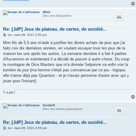
Wlad
Dieu des Warpathes
Re: [JdP] Jeux de plateau, de cartes, de société...
M
lun. mars 08, 2021 3:50 pm
e
s
Mon fils de 5,5 ans m'aide à justifier les divers achats de jeux que j'ai
s
faits ces dix dernières années, en voulant essayer tous les jeux de la
a
g
maison les uns après les autres. La semaine dernière il a fait 4 parties
e
d'Ascension et maintenant il a décidé de passer à autre chose. Du coup
la montagne de Dice Masters que m'a donnée Selpoivre va enfin voir la
lumière du jour (ma femme n'était pas convaincue par ce jeu - logique,
elle n'aime déjà pas Quarriors - et je n'avais personne d'autre avec qui y
jouer pour l'instant).
Y a pot !
Kardwill
Dieu des strates galactiques
Re: [JdP] Jeux de plateau, de cartes, de société...
M
lun. mars 08, 2021 4:58 pm
e
s