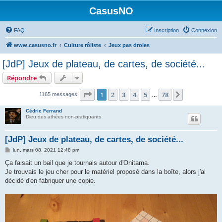
CasusNO
FAQ
Inscription
Connexion
www.casusno.fr
Culture rôliste
Jeux pas droles
[JdP] Jeux de plateau, de cartes, de société...
Répondre
Page
1
sur
78
1
2
3
4
5
78
Suivant
1165 messages
…
Cédric Ferrand
Dieu des athées non-pratiquants
[JdP] Jeux de plateau, de cartes, de société...
M
lun. mars 08, 2021 12:48 pm
e
s
Ça faisait un bail que je tournais autour d'Onitama.
s
Je trouvais le jeu cher pour le matériel proposé dans la boîte, alors j'ai
a
g
décidé d'en fabriquer une copie.
e