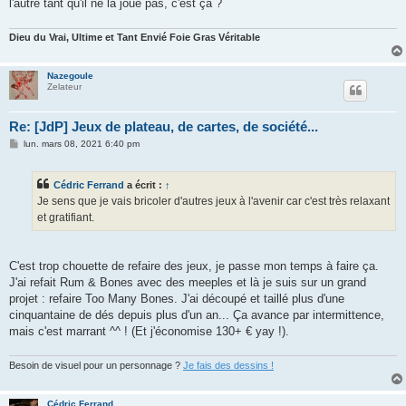
l'autre tant qu'il ne la joue pas, c'est ça ?
Dieu du Vrai, Ultime et Tant Envié Foie Gras Véritable
Nazegoule
Zelateur
Re: [JdP] Jeux de plateau, de cartes, de société...
M
lun. mars 08, 2021 6:40 pm
e
s
s
Cédric Ferrand
a écrit :
↑
a
g
Je sens que je vais bricoler d'autres jeux à l'avenir car c'est très relaxant
e
et gratifiant.
C'est trop chouette de refaire des jeux, je passe mon temps à faire ça.
J'ai refait Rum & Bones avec des meeples et là je suis sur un grand
projet : refaire Too Many Bones. J'ai découpé et taillé plus d'une
cinquantaine de dés depuis plus d'un an... Ça avance par intermittence,
mais c'est marrant ^^ ! (Et j'économise 130+ € yay !).
Besoin de visuel pour un personnage ?
Je fais des dessins !
Cédric Ferrand