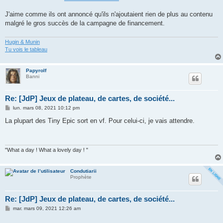
g
e
J'aime comme ils ont annoncé qu'ils n'ajoutaient rien de plus au contenu
malgré le gros succès de la campagne de financement.
Hugin & Munin
Tu vois le tableau
Papyrolf
Banni
Re: [JdP] Jeux de plateau, de cartes, de société...
M
lun. mars 08, 2021 10:12 pm
e
s
La plupart des Tiny Epic sort en vf. Pour celui-ci, je vais attendre.
s
a
g
e
"What a day ! What a lovely day ! "
Condutiarii
Prophète
Re: [JdP] Jeux de plateau, de cartes, de société...
M
mar. mars 09, 2021 12:26 am
e
s