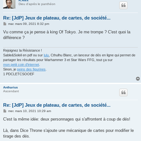
R.Alex
Dieu d'après le panthéon
Re: [JdP] Jeux de plateau, de cartes, de société...
M
mar. mars 09, 2021 8:32 pm
e
s
Vu comme ça je pense à king Of Tokyo. Je me trompe ? C'est quoi la
s
différence ?
a
g
e
Rejoignez la Résistance !
Sable&Soleil en pdf ou sur
lulu
, Cthulhu Blanc, un lanceur de dés en ligne qui permet de
partager les résultats pour Warhammer 3 et Star Wars FFG, tout ça sur
mon petit coin d'internet
.
Sinon, je
peins des figurines
.
1 PDCLETCSOOEF
Antharius
Ascendant
Re: [JdP] Jeux de plateau, de cartes, de société...
M
mer. mars 10, 2021 10:29 am
e
s
C'est la même idée: deux personnages qui s'affrontent à coup de dés!
s
a
g
Là, dans Dice Throne s'ajoute une mécanique de cartes pour modifier le
e
tirage des dés.