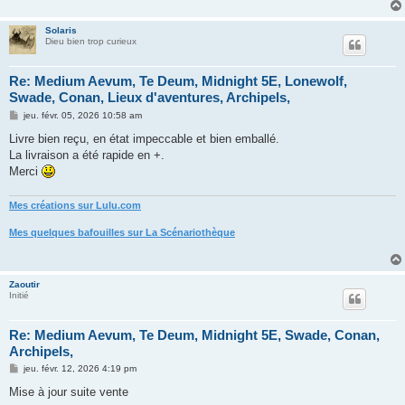
g
e
Solaris
Dieu bien trop curieux
Re: Medium Aevum, Te Deum, Midnight 5E, Lonewolf,
Swade, Conan, Lieux d'aventures, Archipels,
M
jeu. févr. 05, 2026 10:58 am
e
s
Livre bien reçu, en état impeccable et bien emballé.
s
La livraison a été rapide en +.
a
g
Merci
e
Mes créations sur Lulu.com
Mes quelques bafouilles sur La Scénariothèque
Zaoutir
Initié
Re: Medium Aevum, Te Deum, Midnight 5E, Swade, Conan,
Archipels,
M
jeu. févr. 12, 2026 4:19 pm
e
s
Mise à jour suite vente
s