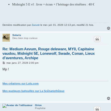
Midnight 5 E vf : livre + écran + l’héritage des ténèbres : 40 €
Dernière modification par
Zaoutir
le mer. juil. 01, 2026 12:13 pm, modifié 21 fois.
Solaris
Dieu bien trop curieux
Re: Medium Aevum, Rouge deleware, MY0, Capitaine
vaudou, Midnight 5E, Lonewolf, Swade, Conan, Lieux
d'aventures, Archipe
M
mar. janv. 27, 2026 2:00 pm
e
s
Mp !
s
a
g
e
Mes créations sur Lulu.com
Mes quelques bafouilles sur La Scénariothèque
Orion
Prophète