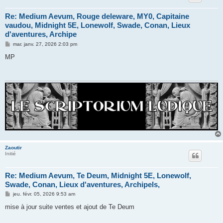
Re: Medium Aevum, Rouge deleware, MY0, Capitaine
vaudou, Midnight 5E, Lonewolf, Swade, Conan, Lieux
d'aventures, Archipe
M
mar. janv. 27, 2026 2:03 pm
e
s
MP
s
a
g
e
Zaoutir
Initié
Re: Medium Aevum, Te Deum, Midnight 5E, Lonewolf,
Swade, Conan, Lieux d'aventures, Archipels,
M
jeu. févr. 05, 2026 9:53 am
e
s
mise à jour suite ventes et ajout de Te Deum
s
a