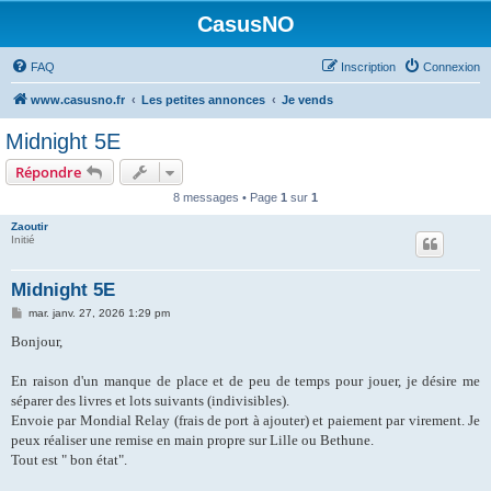
CasusNO
FAQ
Inscription
Connexion
www.casusno.fr
Les petites annonces
Je vends
Midnight 5E
Répondre
8 messages • Page
1
sur
1
Zaoutir
Initié
Midnight 5E
M
mar. janv. 27, 2026 1:29 pm
e
s
Bonjour,
s
a
g
En raison d'un manque de place et de peu de temps pour jouer, je désire me
e
séparer des livres et lots suivants (indivisibles).
Envoie par Mondial Relay (frais de port à ajouter) et paiement par virement. Je
peux réaliser une remise en main propre sur Lille ou Bethune.
Tout est " bon état".