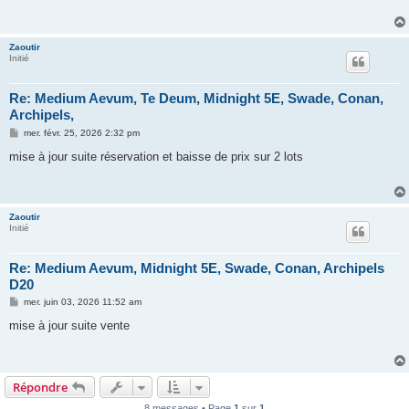
a
g
e
Zaoutir
Initié
Re: Medium Aevum, Te Deum, Midnight 5E, Swade, Conan,
Archipels,
M
mer. févr. 25, 2026 2:32 pm
e
s
mise à jour suite réservation et baisse de prix sur 2 lots
s
a
g
e
Zaoutir
Initié
Re: Medium Aevum, Midnight 5E, Swade, Conan, Archipels
D20
M
mer. juin 03, 2026 11:52 am
e
s
mise à jour suite vente
s
a
g
e
Répondre
8 messages • Page
1
sur
1