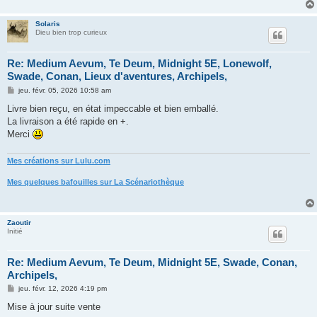
g
e
Solaris
Dieu bien trop curieux
Re: Medium Aevum, Te Deum, Midnight 5E, Lonewolf,
Swade, Conan, Lieux d'aventures, Archipels,
M
jeu. févr. 05, 2026 10:58 am
e
s
Livre bien reçu, en état impeccable et bien emballé.
s
La livraison a été rapide en +.
a
g
Merci
e
Mes créations sur Lulu.com
Mes quelques bafouilles sur La Scénariothèque
Zaoutir
Initié
Re: Medium Aevum, Te Deum, Midnight 5E, Swade, Conan,
Archipels,
M
jeu. févr. 12, 2026 4:19 pm
e
s
Mise à jour suite vente
s