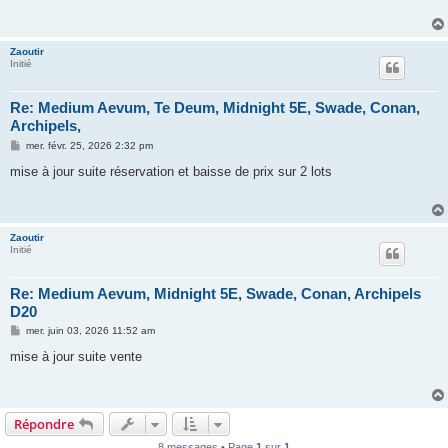
a
g
e
Zaoutir
Initié
Re: Medium Aevum, Te Deum, Midnight 5E, Swade, Conan,
Archipels,
M
mer. févr. 25, 2026 2:32 pm
e
s
mise à jour suite réservation et baisse de prix sur 2 lots
s
a
g
e
Zaoutir
Initié
Re: Medium Aevum, Midnight 5E, Swade, Conan, Archipels
D20
M
mer. juin 03, 2026 11:52 am
e
s
mise à jour suite vente
s
a
g
e
Répondre
8 messages • Page
1
sur
1