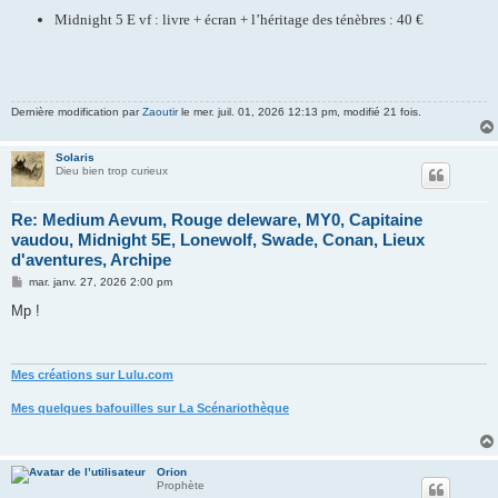
Midnight 5 E vf : livre + écran + l’héritage des ténèbres : 40 €
Dernière modification par
Zaoutir
le mer. juil. 01, 2026 12:13 pm, modifié 21 fois.
Solaris
Dieu bien trop curieux
Re: Medium Aevum, Rouge deleware, MY0, Capitaine
vaudou, Midnight 5E, Lonewolf, Swade, Conan, Lieux
d'aventures, Archipe
M
mar. janv. 27, 2026 2:00 pm
e
s
Mp !
s
a
g
e
Mes créations sur Lulu.com
Mes quelques bafouilles sur La Scénariothèque
Orion
Prophète