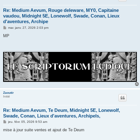
Re: Medium Aevum, Rouge deleware, MY0, Capitaine
vaudou, Midnight 5E, Lonewolf, Swade, Conan, Lieux
d'aventures, Archipe
M
mar. janv. 27, 2026 2:03 pm
e
s
MP
s
a
g
e
Zaoutir
Initié
Re: Medium Aevum, Te Deum, Midnight 5E, Lonewolf,
Swade, Conan, Lieux d'aventures, Archipels,
M
jeu. févr. 05, 2026 9:53 am
e
s
mise à jour suite ventes et ajout de Te Deum
s
a