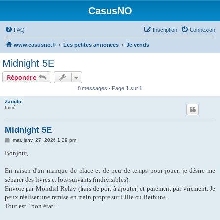
CasusNO
FAQ
Inscription
Connexion
www.casusno.fr
Les petites annonces
Je vends
Midnight 5E
Répondre
8 messages • Page
1
sur
1
Zaoutir
Initié
Midnight 5E
M
mar. janv. 27, 2026 1:29 pm
e
s
Bonjour,
s
a
g
En raison d'un manque de place et de peu de temps pour jouer, je désire me
e
séparer des livres et lots suivants (indivisibles).
Envoie par Mondial Relay (frais de port à ajouter) et paiement par virement. Je
peux réaliser une remise en main propre sur Lille ou Bethune.
Tout est " bon état".