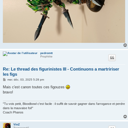
pedromtt
Prophète
Re: Le thread des figurinistes III - Continuons a martririser
les figs
M
mer. déc. 03, 2025 5:28 pm
e
s
Mais c'est canon toutes ces figouzes
s
bravo!
a
g
e
"Tu vois petit, Bloodbowl c'est facile : il suffit de savoir gagner dans l'arrogance et perdre
dans la mauvaise foi!"
Coach Phanos
VinZ
Transcendé