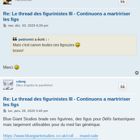
Re: Le thread des figurinistes III - Continuons a martririser
les figs
M
mer. déc. 03, 2025 6:26 pm
e
s
s
pedromtt
a écrit :
↑
a
g
Mais c'est canon toutes ces figouzes
e
bravo!
Merci
cdang
Dieu d'après le panthéon
Re: Le thread des figurinistes III - Continuons a martririser
les figs
M
lun. janv. 26, 2026 3:40 pm
e
s
Blue Giant Studios brade ses figurines, des figus pour
Défis fantastiques
s
mais largement utilisables pour du med fan générique.
a
g
e
https://www.bluegiantstudios.co.uk/coll ... inued-sale