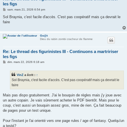
les figs
M
sam. mars 21, 2026 6:54 pm
e
s
Sol Braynia, c'est facile d'accès. C'est pas coopératif mais ça devrait le
s
faire
a
g
e
Go@t
Dieu du rabin zombi cracheur de flamme
Re: Le thread des figurinistes III - Continuons a martririser
les figs
M
dim. mars 22, 2026 6:18 am
e
s
s
VinZ
a écrit :
↑
a
g
Sol Braynia, c'est facile d'accès. C'est pas coopératif mais ça devrait le
e
faire
Mais pas dispo gratuitement. J'ai le bouquin de règles mais j'y joue avec
un autre copain. Je vais sûrement acheter le PDF bientôt. Mais pour le
coup, c'est aussi un bouquin assez gros, mine de rien. Ça fait beaucoup
de pages pour un test unique.
Pour l'instant je l'ai orienté vers one page rules / age of fantasy. Quelqu'un
a testé?