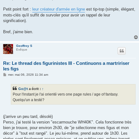
Petit point fort :
leur créateur d'armée en ligne
est tip-top (simple, élégant,
mots-clés qu'il suffit de survoler pour avoir un rappel de leur
signification).
Bref, j'aime bien.
Geoffrey S
Evêque
Re: Le thread des figurinistes III - Continuons a martririser
les figs
M
mer. mai 06, 2026 11:34 am
e
s
s
Go@t
a écrit :
↑
a
g
Pour l'instant je l'ai orienté vers one page rules / age of fantasy.
e
Quelqu'un a testé?
(j'arrive un peu tard, désolé)
Perso, j'ai testé la version "escarmouche WH40K". Cela fonctionne très
bien je trouve, pour environ 2h30, de "je sélectionne mes figus et mon
décor" à "tout est rangé". Le jeu lui-même, prend autour de 1h30. Les
règles sont finalement assez précises, et en oublier une, même tenant