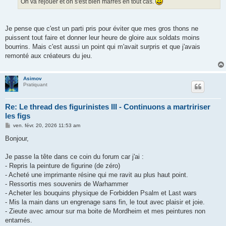
On va rejouer et on s'est bien marrés en tout cas.
Je pense que c'est un parti pris pour éviter que mes gros thons ne
puissent tout faire et donner leur heure de gloire aux soldats moins
bourrins. Mais c'est aussi un point qui m'avait surpris et que j'avais
remonté aux créateurs du jeu.
Asimov
Pratiquant
Re: Le thread des figurinistes III - Continuons a martririser
les figs
M
ven. févr. 20, 2026 11:53 am
e
s
Bonjour,
s
a
g
Je passe la tête dans ce coin du forum car j'ai :
e
- Repris la peinture de figurine (de zéro)
- Acheté une imprimante résine qui me ravit au plus haut point.
- Ressortis mes souvenirs de Warhammer
- Acheter les bouquins physique de Forbidden Psalm et Last wars
- Mis la main dans un engrenage sans fin, le tout avec plaisir et joie.
- Zieute avec amour sur ma boite de Mordheim et mes peintures non
entamés.