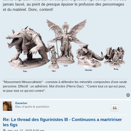
jamais lassé, au point de presque épuiser le profusion des personnages
et du matériel. Donc, content!
"Mouvement Minusculiniste" - consiste à défendre les minorités composées d'une seule
personne. Effectif : un adhérent. Mot d'ordre (Pierre Dac) : "Contre tout ce qui est pour,
et pour tout ce qui est contre".
Ganelon
Dieu d'après le panthéon
Re: Le thread des figurinistes III - Continuons a martririser
les figs
M
mar. oct. 21, 2025 8:00 pm