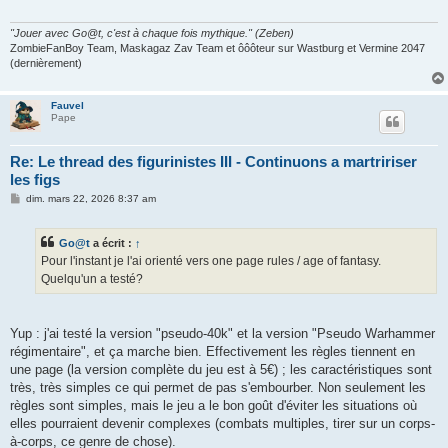
"Jouer avec Go@t, c'est à chaque fois mythique." (Zeben)
ZombieFanBoy Team, Maskagaz Zav Team et ôôôteur sur Wastburg et Vermine 2047
(dernièrement)
Fauvel
Pape
Re: Le thread des figurinistes III - Continuons a martririser
les figs
M
dim. mars 22, 2026 8:37 am
e
s
s
Go@t
a écrit :
↑
a
g
Pour l'instant je l'ai orienté vers one page rules / age of fantasy.
e
Quelqu'un a testé?
Yup : j'ai testé la version "pseudo-40k" et la version "Pseudo Warhammer
régimentaire", et ça marche bien. Effectivement les règles tiennent en
une page (la version complète du jeu est à 5€) ; les caractéristiques sont
très, très simples ce qui permet de pas s'embourber. Non seulement les
règles sont simples, mais le jeu a le bon goût d'éviter les situations où
elles pourraient devenir complexes (combats multiples, tirer sur un corps-
à-corps, ce genre de chose).