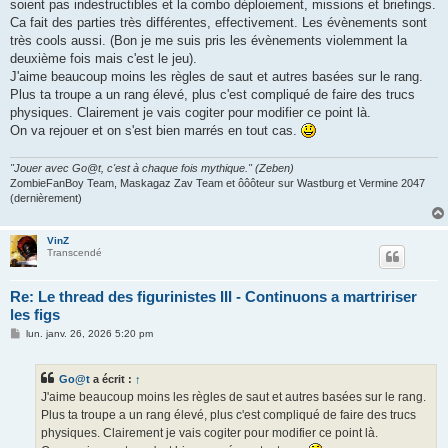
soient pas indestructibles et la combo déploiement, missions et briefings.
Ca fait des parties très différentes, effectivement. Les évènements sont
très cools aussi. (Bon je me suis pris les évènements violemment la
deuxième fois mais c'est le jeu).
J'aime beaucoup moins les règles de saut et autres basées sur le rang.
Plus ta troupe a un rang élevé, plus c'est compliqué de faire des trucs
physiques. Clairement je vais cogiter pour modifier ce point là.
On va rejouer et on s'est bien marrés en tout cas.
"Jouer avec Go@t, c'est à chaque fois mythique." (Zeben)
ZombieFanBoy Team, Maskagaz Zav Team et ôôôteur sur Wastburg et Vermine 2047
(dernièrement)
VinZ
Transcendé
Re: Le thread des figurinistes III - Continuons a martririser
les figs
M
lun. janv. 26, 2026 5:20 pm
e
s
s
Go@t
a écrit :
↑
a
g
J'aime beaucoup moins les règles de saut et autres basées sur le rang.
e
Plus ta troupe a un rang élevé, plus c'est compliqué de faire des trucs
physiques. Clairement je vais cogiter pour modifier ce point là.