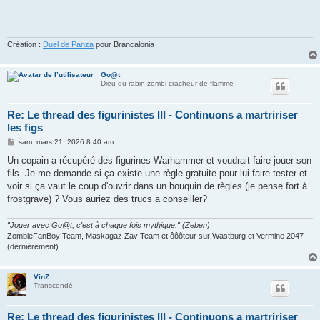
Création :
Duel de Panza
pour Brancalonia
Go@t
Dieu du rabin zombi cracheur de flamme
Re: Le thread des figurinistes III - Continuons a martririser
les figs
M
sam. mars 21, 2026 8:40 am
e
s
Un copain a récupéré des figurines Warhammer et voudrait faire jouer son
s
fils. Je me demande si ça existe une règle gratuite pour lui faire tester et
a
g
voir si ça vaut le coup d'ouvrir dans un bouquin de règles (je pense fort à
e
frostgrave) ? Vous auriez des trucs a conseiller?
"Jouer avec Go@t, c'est à chaque fois mythique." (Zeben)
ZombieFanBoy Team, Maskagaz Zav Team et ôôôteur sur Wastburg et Vermine 2047
(dernièrement)
VinZ
Transcendé
Re: Le thread des figurinistes III - Continuons a martririser