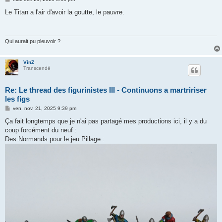
e
s
Le Titan a l'air d'avoir la goutte, le pauvre.
s
a
g
e
Qui aurait pu pleuvoir ?
VinZ
Transcendé
Re: Le thread des figurinistes III - Continuons a martririser
les figs
M
ven. nov. 21, 2025 9:39 pm
e
s
Ça fait longtemps que je n'ai pas partagé mes productions ici, il y a du
s
coup forcément du neuf :
a
g
Des Normands pour le jeu Pillage :
e