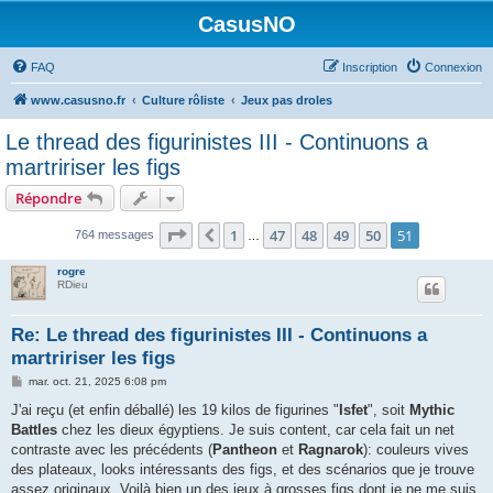
CasusNO
FAQ
Inscription
Connexion
www.casusno.fr
Culture rôliste
Jeux pas droles
Le thread des figurinistes III - Continuons a
martririser les figs
Répondre
Page
51
sur
51
1
47
48
49
50
51
Précédent
764 messages
…
rogre
RDieu
Re: Le thread des figurinistes III - Continuons a
martririser les figs
M
mar. oct. 21, 2025 6:08 pm
e
s
J'ai reçu (et enfin déballé) les 19 kilos de figurines "
Isfet
", soit
Mythic
s
Battles
chez les dieux égyptiens. Je suis content, car cela fait un net
a
g
contraste avec les précédents (
Pantheon
et
Ragnarok
): couleurs vives
e
des plateaux, looks intéressants des figs, et des scénarios que je trouve
assez originaux. Voilà bien un des jeux à grosses figs dont je ne me suis