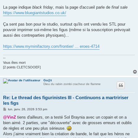
La page indique
black friday
, mais la page d'accueil parle de
final sale
https://www.bluegiantstudios.co.uk/
Ça sent pas bon pour le studio, surtout qu'ils ont vendu les STL pour
pouvoir imprimer soi-même les figus (même si la souscription prévoyait
aussi des contreparties physiques)...
https://www.myminifactory.com/frontier/ ... eroes-4714
--
Vous êtes mort
[2 points CLETCSOOEF]
Go@t
Dieu du rabin zombi cracheur de flamme
Re: Le thread des figurinistes III - Continuons a martririser
les figs
M
lun. janv. 26, 2026 3:53 pm
e
s
@VinZ
tiens d'ailleurs, on a testé Sol Braynia avec un copain et on a
s
bien aimé. 2 parties, une "découverte" avec de grosses erreurs et oublis
a
g
de règles et une peu plus sérieuse.
e
Alors j’aime vraiment bien la création de bande, le fait que les héros ne