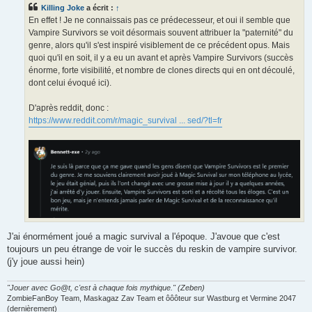
s
Killing Joke
a écrit :
↑
a
g
En effet ! Je ne connaissais pas ce prédecesseur, et oui il semble que
e
Vampire Survivors se voit désormais souvent attribuer la "paternité" du
genre, alors qu'il s'est inspiré visiblement de ce précédent opus. Mais
quoi qu'il en soit, il y a eu un avant et après Vampire Survivors (succès
énorme, forte visibilité, et nombre de clones directs qui en ont découlé,
dont celui évoqué ici).
D'après reddit, donc :
https://www.reddit.com/r/magic_survival ... sed/?tl=fr
J'ai énormément joué a magic survival a l'époque. J'avoue que c'est
toujours un peu étrange de voir le succès du reskin de vampire survivor.
(j'y joue aussi hein)
"Jouer avec Go@t, c'est à chaque fois mythique." (Zeben)
ZombieFanBoy Team, Maskagaz Zav Team et ôôôteur sur Wastburg et Vermine 2047
(dernièrement)