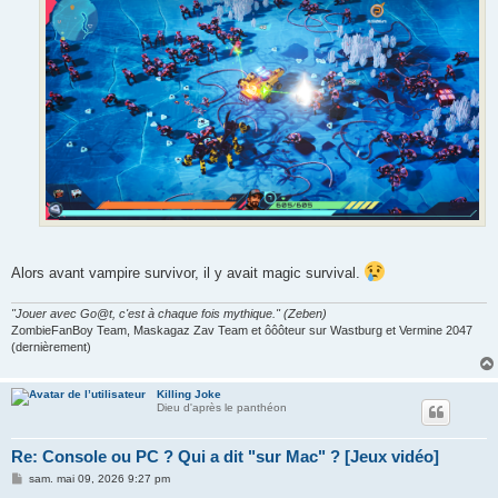
Alors avant vampire survivor, il y avait magic survival.
"Jouer avec Go@t, c'est à chaque fois mythique." (Zeben)
ZombieFanBoy Team, Maskagaz Zav Team et ôôôteur sur Wastburg et Vermine 2047
(dernièrement)
Killing Joke
Dieu d'après le panthéon
Re: Console ou PC ? Qui a dit "sur Mac" ? [Jeux vidéo]
M
sam. mai 09, 2026 9:27 pm
e