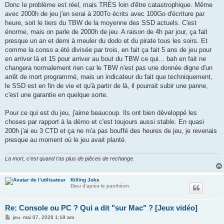
Donc le problème est réel, mais TRÈS loin d'être catastrophique. Même
avec 2000h de jeu j'en serai à 200To écrits avec 100Go d'écriture par
heure, soit le tiers du TBW de la moyenne des SSD actuels. C'est
énorme, mais on parle de 2000h de jeu. A raison de 4h par jour, ça fait
presque un an et demi à meuler du dodo et du pirate tous les soirs. Et
comme la conso a été divisée par trois, en fait ça fait 5 ans de jeu pour
en arriver là et 15 pour arriver au bout du TBW ce qui... bah en fait ne
changera normalement rien car le TBW n'est pas une donnée digne d'un
arrêt de mort programmé, mais un indicateur du fait que techniquement,
le SSD est en fin de vie et qu'à partir de là, il pourrait subir une panne,
c'est une garantie en quelque sorte.
Pour ce qui est du jeu, j'aime beaucoup. Ils ont bien développé les
choses par rapport à la démo et c'est toujours aussi stable. En quasi
200h j'ai eu 3 CTD et ça ne m'a pas bouffé des heures de jeu, je revenais
presque au moment où le jeu avait planté.
La mort, c'est quand t'as plus de pièces de rechange.
Killing Joke
Dieu d'après le panthéon
Re: Console ou PC ? Qui a dit "sur Mac" ? [Jeux vidéo]
M
jeu. mai 07, 2026 1:19 am
e