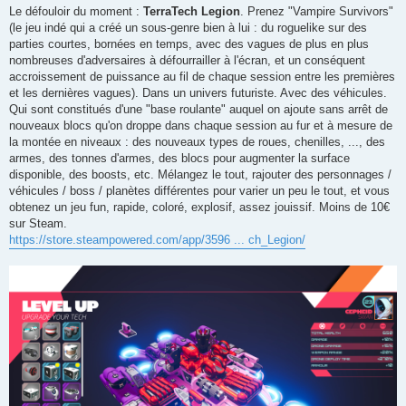
s
Le défouloir du moment :
TerraTech Legion
. Prenez "Vampire Survivors"
s
(le jeu indé qui a créé un sous-genre bien à lui : du roguelike sur des
a
g
parties courtes, bornées en temps, avec des vagues de plus en plus
e
nombreuses d'adversaires à défourrailler à l'écran, et un conséquent
accroissement de puissance au fil de chaque session entre les premières
et les dernières vagues). Dans un univers futuriste. Avec des véhicules.
Qui sont constitués d'une "base roulante" auquel on ajoute sans arrêt de
nouveaux blocs qu'on droppe dans chaque session au fur et à mesure de
la montée en niveaux : des nouveaux types de roues, chenilles, ..., des
armes, des tonnes d'armes, des blocs pour augmenter la surface
disponible, des boosts, etc. Mélangez le tout, rajouter des personnages /
véhicules / boss / planètes différentes pour varier un peu le tout, et vous
obtenez un jeu fun, rapide, coloré, explosif, assez jouissif. Moins de 10€
sur Steam.
https://store.steampowered.com/app/3596 ... ch_Legion/