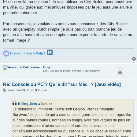
Et donc voilà ma solution ! Je vais utiliser un City Builder pour construire
ma ville, qui grâce aux mécaniques imposées par le jeu aura une allure à
peu près cohérente.
Par conséquent, je voulais savoir si vous connaissiez des City Builder
avec un gameplay plutôt simple (je suis pas du tout branché jeu de
gestion à la base) et avec une option pour exporter la carte de sa ville au
format image ?
Discord French Pulp !
Go@t
Dieu du rabin zombi cracheur de flamme
Re: Console ou PC ? Qui a dit "sur Mac" ? [Jeux vidéo]
M
sam. mai 09, 2026 9:20 pm
e
s
s
Killing Joke
a écrit :
↑
a
g
Le défouloir du moment :
TerraTech Legion
. Prenez "Vampire
e
Survivors" (le jeu indé qui a créé un sous-genre bien à lui : du roguelike
sur des parties courtes, bornées en temps, avec des vagues de plus en
plus nombreuses d'adversaires à défourrailler à l'écran, et un
conséquent accroissement de puissance au fil de chaque session entre
les premières et les dernières vagues). Dans un univers futuriste. Avec