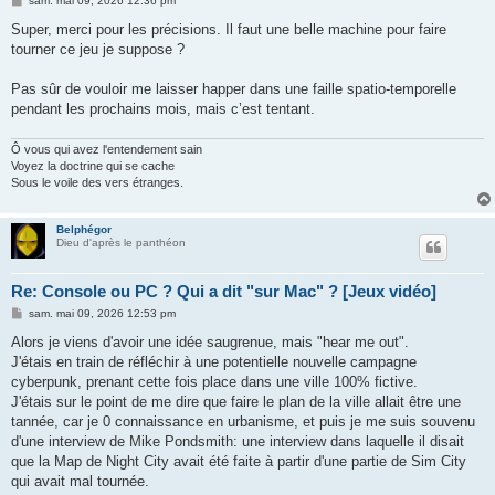
sam. mai 09, 2026 12:36 pm
e
s
Super, merci pour les précisions. Il faut une belle machine pour faire
s
tourner ce jeu je suppose ?
a
g
e
Pas sûr de vouloir me laisser happer dans une faille spatio-temporelle
pendant les prochains mois, mais c’est tentant.
Ô vous qui avez l'entendement sain
Voyez la doctrine qui se cache
Sous le voile des vers étranges.
Belphégor
Dieu d'après le panthéon
Re: Console ou PC ? Qui a dit "sur Mac" ? [Jeux vidéo]
M
sam. mai 09, 2026 12:53 pm
e
s
Alors je viens d'avoir une idée saugrenue, mais "hear me out".
s
J'étais en train de réfléchir à une potentielle nouvelle campagne
a
g
cyberpunk, prenant cette fois place dans une ville 100% fictive.
e
J'étais sur le point de me dire que faire le plan de la ville allait être une
tannée, car je 0 connaissance en urbanisme, et puis je me suis souvenu
d'une interview de Mike Pondsmith: une interview dans laquelle il disait
que la Map de Night City avait été faite à partir d'une partie de Sim City
qui avait mal tournée.