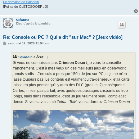
Le domaine de Saladdin
[Points de CLETCSOOEF : 3]
Cléanthe
Dieu d'après le panthéon
Re: Console ou PC ? Qui a dit "sur Mac" ? [Jeux vidéo]
M
sam. mai 09, 2026 11:04 am
e
s
s
Saladdin
a écrit :
↑
a
g
Si vous ne connaissez pas
Crimson Desert
, je vous le conseille
e
franchement. C'est à mes yeux un des meilleurs jeux en open-world
jamais sortis... J'en suis à presque 150h de jeu sur PC, et je ne m'en
lasse toujours pas. Le contenu est vraiment ultra-généreux, et la carte
laisse en plus penser qu'il y aura des DLC (gratuits ?) conséquents...
Certes, il n'est pas parfait, avec quelques passages crispants ou trop
longs, mais dans l'ensemble, c'est un jeu vraiment beau, complet et
dense. Si vous avez aimé
Zelda : TotK
, vous adorerez
Crimson Desert
.