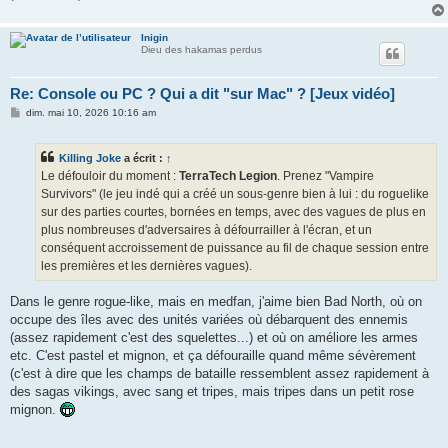
Inigin
Dieu des hakamas perdus
Re: Console ou PC ? Qui a dit "sur Mac" ? [Jeux vidéo]
M
dim. mai 10, 2026 10:16 am
e
s
s
Killing Joke
a écrit :
↑
a
g
Le défouloir du moment :
TerraTech Legion
. Prenez "Vampire
e
Survivors" (le jeu indé qui a créé un sous-genre bien à lui : du roguelike
sur des parties courtes, bornées en temps, avec des vagues de plus en
plus nombreuses d'adversaires à défourrailler à l'écran, et un
conséquent accroissement de puissance au fil de chaque session entre
les premières et les dernières vagues).
Dans le genre rogue-like, mais en medfan, j'aime bien Bad North, où on
occupe des îles avec des unités variées où débarquent des ennemis
(assez rapidement c'est des squelettes...) et où on améliore les armes
etc. C'est pastel et mignon, et ça défouraille quand même sévèrement
(c'est à dire que les champs de bataille ressemblent assez rapidement à
des sagas vikings, avec sang et tripes, mais tripes dans un petit rose
mignon.