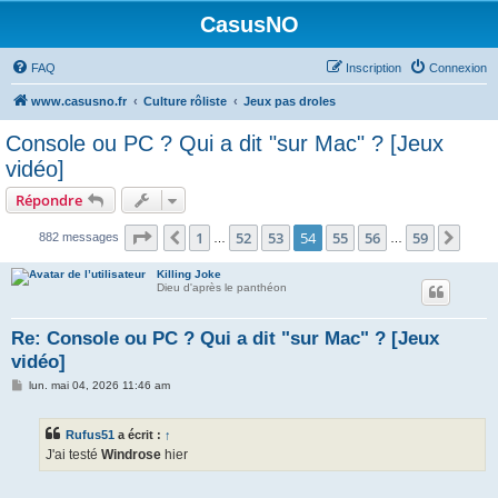
CasusNO
FAQ
Inscription
Connexion
www.casusno.fr
Culture rôliste
Jeux pas droles
Console ou PC ? Qui a dit "sur Mac" ? [Jeux
vidéo]
Répondre
Page
54
sur
59
1
52
53
54
55
56
59
Précédent
Suiv
882 messages
…
…
Killing Joke
Dieu d'après le panthéon
Re: Console ou PC ? Qui a dit "sur Mac" ? [Jeux
vidéo]
M
lun. mai 04, 2026 11:46 am
e
s
s
Rufus51
a écrit :
↑
a
g
J'ai testé
Windrose
hier
e