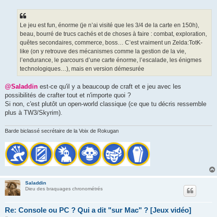
Le jeu est fun, énorme (je n’ai visité que les 3/4 de la carte en 150h),
beau, bourré de trucs cachés et de choses à faire : combat, exploration,
quêtes secondaires, commerce, boss… C’est vraiment un Zelda:TotK-
like (on y retrouve des mécanismes comme la gestion de la vie,
l’endurance, le parcours d’une carte énorme, l’escalade, les énigmes
technologiques…), mais en version démesurée
@Saladdin
est-ce qu'il y a beaucoup de craft et e jeu avec les
possibilités de crafter tout et n'importe quoi ?
Si non, c'est plutôt un open-world classique (ce que tu décris ressemble
plus à TW3/Skyrim).
Barde biclassé secrétaire de la Voix de Rokugan
Saladdin
Dieu des braquages chronométrés
Re: Console ou PC ? Qui a dit "sur Mac" ? [Jeux vidéo]