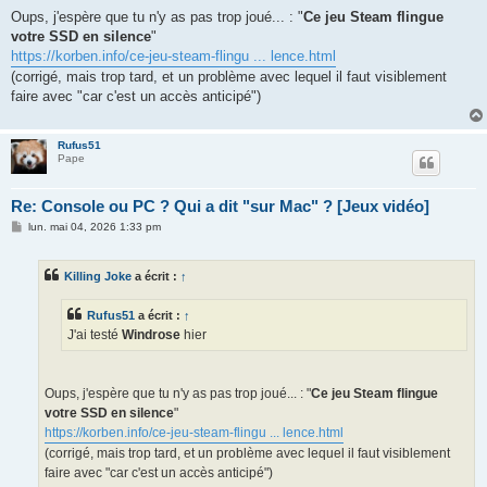
Oups, j'espère que tu n'y as pas trop joué... : "
Ce jeu Steam flingue
votre SSD en silence
"
https://korben.info/ce-jeu-steam-flingu ... lence.html
(corrigé, mais trop tard, et un problème avec lequel il faut visiblement
faire avec "car c'est un accès anticipé")
Rufus51
Pape
Re: Console ou PC ? Qui a dit "sur Mac" ? [Jeux vidéo]
M
lun. mai 04, 2026 1:33 pm
e
s
s
Killing Joke
a écrit :
↑
a
g
e
Rufus51
a écrit :
↑
J'ai testé
Windrose
hier
Oups, j'espère que tu n'y as pas trop joué... : "
Ce jeu Steam flingue
votre SSD en silence
"
https://korben.info/ce-jeu-steam-flingu ... lence.html
(corrigé, mais trop tard, et un problème avec lequel il faut visiblement
faire avec "car c'est un accès anticipé")