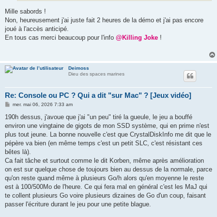
Mille sabords !
Non, heureusement j'ai juste fait 2 heures de la démo et j'ai pas encore
joué à l'accès anticipé.
En tous cas merci beaucoup pour l'info
@Killing Joke
!
Deimoss
Dieu des spaces marines
Re: Console ou PC ? Qui a dit "sur Mac" ? [Jeux vidéo]
M
mer. mai 06, 2026 7:33 am
e
s
190h dessus, j'avoue que j'ai "un peu" tiré la gueule, le jeu a bouffé
s
environ une vingtaine de gigots de mon SSD système, qui en prime n'est
a
g
plus tout jeune. La bonne nouvelle c'est que CrystalDiskInfo me dit que le
e
pépère va bien (en même temps c'est un petit SLC, c'est résistant ces
bêtes là).
Ca fait tâche et surtout comme le dit Korben, même après amélioration
on est sur quelque chose de toujours bien au dessus de la normale, parce
qu'on reste quand même à plusieurs Go/h alors qu'en moyenne le reste
est à 100/500Mo de l'heure. Ce qui fera mal en général c'est les MaJ qui
te collent plusieurs Go voire plusieurs dizaines de Go d'un coup, faisant
passer l'écriture durant le jeu pour une petite blague.