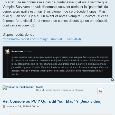
s
En effet ! Je ne connaissais pas ce prédecesseur, et oui il semble que
s
Vampire Survivors se voit désormais souvent attribuer la "paternité" du
a
g
genre, alors qu'il s'est inspiré visiblement de ce précédent opus. Mais
e
quoi qu'il en soit, il y a eu un avant et après Vampire Survivors (succès
énorme, forte visibilité, et nombre de clones directs qui en ont découlé,
dont celui évoqué ici).
D'après reddit, donc :
https://www.reddit.com/r/magic_survival ... sed/?tl=fr
Go@t
Dieu du rabin zombi cracheur de flamme
Re: Console ou PC ? Qui a dit "sur Mac" ? [Jeux vidéo]
M
sam. mai 09, 2026 9:50 pm
e
s