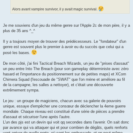
g
e
Alors avant vampire survivor, il y avait magic survival.
Je me souviens d'un jeu du même genre sur l'Apple 2c de mon père, il y a
plus de 35 ans ^_^
Il y a toujours moyen de trouver des prédécesseurs. Le "fondateur" d'un
genre est souvent plus le premier à avoir eu du succès que celui qui a
posé les bases.
De mon côté, j'ai fini Tactical Breach Wizards, un jeu de "prises d'assaut"
un peu entre Into The Breach (pour son gameplay déterministe avec zéro
hasard et l'importance du positionnement sur de petites maps) et XCom
Chimera Squad (l'escouade de "SWAT" que l'on mène et améliore au fil
de la campagne, les salles a nettoyer), et c'était une découverte
extrêmement sympa.
Le jeu : un groupe de magiciens, chacun avec sa galerie de pouvoirs
unique, essaye d'empêcher une consœur de déclencher la 4eme guerre
mondiale. Chaque niveau est constitué d'une série de pièces a prendre
d'assaut et sécuriser l'une après l'autre.
L'un des pjs est un devin qui voit qq secondes dans l'avenir. On sait donc
par avance qui va attaquer qui et pour combien de dégâts, quels renforts
vont arriver de quelle porte, où sont les embuscade, et on peut même