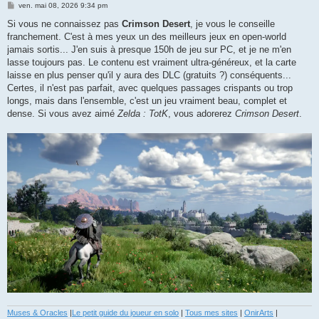
M
ven. mai 08, 2026 9:34 pm
e
s
Si vous ne connaissez pas
Crimson Desert
, je vous le conseille
s
franchement. C'est à mes yeux un des meilleurs jeux en open-world
a
g
jamais sortis... J'en suis à presque 150h de jeu sur PC, et je ne m'en
e
lasse toujours pas. Le contenu est vraiment ultra-généreux, et la carte
laisse en plus penser qu'il y aura des DLC (gratuits ?) conséquents...
Certes, il n'est pas parfait, avec quelques passages crispants ou trop
longs, mais dans l'ensemble, c'est un jeu vraiment beau, complet et
dense. Si vous avez aimé
Zelda : TotK
, vous adorerez
Crimson Desert
.
Muses & Oracles
|
Le petit guide du joueur en solo
|
Tous mes sites
|
OnirArts
|