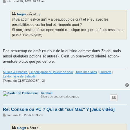
M
dim. mai 10, 2026 10:37 am
e
s
s
Inigin
a écrit :
↑
a
g
@Saladdin est-ce qu'il y a beaucoup de craft et e jeu avec les
e
possibilités de crafter tout et n'importe quoi ?
Si non, c'est plutôt un open-world classique (ce que tu décris ressemble
plus à TW3/Skyrim).
Pas beaucoup de craft (surtout de la cuisine comme dans Zelda, mais
aussi quelques potions et autres). C'est un open-world orienté action-
aventure plutôt que jeu de rôle.
Muses & Oracles
|
Le petit guide du joueur en solo
|
Tous mes sites
|
OnirArts
|
Le domaine de Saladdin
[Points de CLETCSOOEF : 3]
Kardwill
Dieu des strates galactiques
Re: Console ou PC ? Qui a dit "sur Mac" ? [Jeux vidéo]
M
lun. mai 18, 2026 8:29 am
e
s
s
Go@t
a écrit :
↑
a