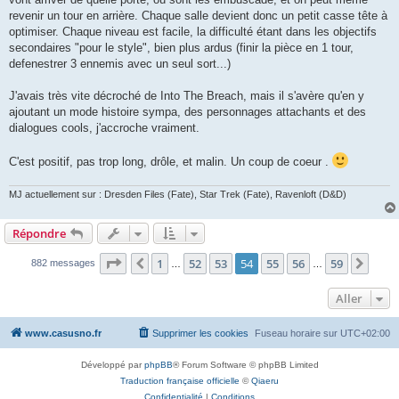
revenir un tour en arrière. Chaque salle devient donc un petit casse tête à
optimiser. Chaque niveau est facile, la difficulté étant dans les objectifs
secondaires "pour le style", bien plus ardus (finir la pièce en 1 tour,
defenestrer 3 ennemis avec un seul sort...)
J'avais très vite décroché de Into The Breach, mais il s'avère qu'en y
ajoutant un mode histoire sympa, des personnages attachants et des
dialogues cools, j'accroche vraiment.
C'est positif, pas trop long, drôle, et malin. Un coup de coeur .
MJ actuellement sur : Dresden Files (Fate), Star Trek (Fate), Ravenloft (D&D)
Répondre
Page
54
sur
59
1
52
53
54
55
56
59
Précédent
Suiv
882 messages
…
…
Aller
www.casusno.fr
Supprimer les cookies
Fuseau horaire sur
UTC+02:00
Développé par
phpBB
® Forum Software © phpBB Limited
Traduction française officielle
©
Qiaeru
Confidentialité
|
Conditions