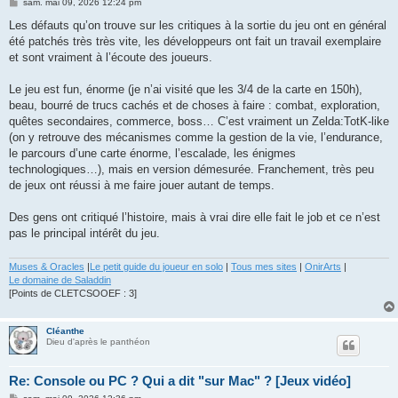
M
sam. mai 09, 2026 12:24 pm
e
s
Les défauts qu’on trouve sur les critiques à la sortie du jeu ont en général
s
été patchés très très vite, les développeurs ont fait un travail exemplaire
a
g
et sont vraiment à l’écoute des joueurs.
e
Le jeu est fun, énorme (je n’ai visité que les 3/4 de la carte en 150h),
beau, bourré de trucs cachés et de choses à faire : combat, exploration,
quêtes secondaires, commerce, boss… C’est vraiment un Zelda:TotK-like
(on y retrouve des mécanismes comme la gestion de la vie, l’endurance,
le parcours d’une carte énorme, l’escalade, les énigmes
technologiques…), mais en version démesurée. Franchement, très peu
de jeux ont réussi à me faire jouer autant de temps.
Des gens ont critiqué l’histoire, mais à vrai dire elle fait le job et ce n’est
pas le principal intérêt du jeu.
Muses & Oracles
|
Le petit guide du joueur en solo
|
Tous mes sites
|
OnirArts
|
Le domaine de Saladdin
[Points de CLETCSOOEF : 3]
Cléanthe
Dieu d'après le panthéon
Re: Console ou PC ? Qui a dit "sur Mac" ? [Jeux vidéo]
M