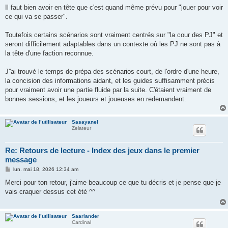
Il faut bien avoir en tête que c'est quand même prévu pour "jouer pour voir
ce qui va se passer".
Toutefois certains scénarios sont vraiment centrés sur "la cour des PJ" et
seront difficilement adaptables dans un contexte où les PJ ne sont pas à
la tête d'une faction reconnue.
J''ai trouvé le temps de prépa des scénarios court, de l'ordre d'une heure,
la concision des informations aidant, et les guides suffisamment précis
pour vraiment avoir une partie fluide par la suite. C'étaient vraiment de
bonnes sessions, et les joueurs et joueuses en redemandent.
Sasayanel
Zelateur
Re: Retours de lecture - Index des jeux dans le premier
message
M
lun. mai 18, 2026 12:34 am
e
s
Merci pour ton retour, j'aime beaucoup ce que tu décris et je pense que je
s
vais craquer dessus cet été ^^
a
g
e
Saarlander
Cardinal