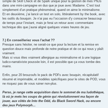
simple de Skill Check et de Spark unique pour la gestion de mes PNJs
dans une mini-campagne en duo que je joue avec Madame. C’est tout
simplement d’un pratique phénoménal, quand on aime le minimalisme.
Et en deuxième, j’ai lancé un test en solo, littéralement by the book, avec
les outils du bouquin. Je n’ai pas eu l’occasion d’y consacrer beaucoup
de temps pour l’instant, mais je ferai un retour avec commentaire
technique dès que j’aurai aligné quelques vraies heures de jeu.
7.) En conseilleriez vous l'achat ??
Presque sans hésiter, ne serait-ce que pour la lecture et la remise en
question douce mais profonde de notre pratique et de ce qui nous y plaît
vraiment.
Mais si vous êtes vraiment allergique au minimalisme et à une logique
ludico-narrativiste poussée loin, il est possible que ça vous tombe des
mains.
Enfin, pour 20 brouzoufs le pack de PDFs avec bouquin, récapitulatif
résumé et imprimable, et modèles spécifiques pour le sites de POD, vous
ne risquez pas de vous ruiner non-plus.
Perso, je range cette acquisition dans le sommet de ma ludothèque,
là où je mets les coups de génie qui révolutionnent ma façon de
jouer, aux côtés de Into the Odd, du Black Sword Hack, ou encore
des jeux Polymorph…