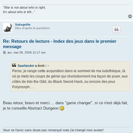
"War is not about who is right,
It's about who is left..."
Sakagnôle
Dieu d'après le panthéon
Re: Retours de lecture - Index des jeux dans le premier
message
M
jeu. mai 28, 2026 11:17 am
e
s
s
Saarlander
a écrit :
↑
a
g
Perso, je range cette acquisition dans le sommet de ma ludothèque, là
e
où je mets les coups de génie qui révolutionnent ma façon de jouer, aux
côtés de Into the Odd, du Black Sword Hack, ou encore des jeux
Polymorph…
Beau retour, bravo et merci.... dans "game changer", si ce n'est déjà fait,
je te conseille Abstract Dungeon
Vous ne l'avez sans doute pas remarqué mais j'ai changé mon avatar!