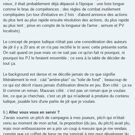
vieux, il était probablement déjà dépassé à l'époque : une liste longue
comme le bras de compétences ; des règles de combat inutilement
compliquées (un tour d'initiative en 2 fois : d'abord annonce des actions
du plus lent au plus rapide ensuite résolution des actions, du plus rapide
au plus lent ; prise en compte de la longueur de l'arme ; armure et PV
localisés).
Le concept de propos ludique n'était pas une considération des auteurs
de jdr il y a 20 ans et on n'a pas rectifié le tir avec cette présente sortie.
On sait quand on joue mais on ne sait pas ce qu'on fait ni pourquoi, ni
pourquoi les PJ le feraient ensemble ; ce sera à la table de décider de
tout ça.
Le background est dense et ne décolle jamais de ce que signifie
littéralement le mot : càd "arrière-plan" ou "toile de fond" ; beaucoup de
ce qui est décrit n'aura jamais d'utilisation directe en jeu. Bon côté : ça se
lit comme un roman. Mauvais côté : c'est pas un roman que je voulais
lire, ce que je cherchais, c'est un jdr qui m'aiderait à produire du contenu
ludique, jouable lors d'une partie de jdr que je voulais.
6.)
Allez vous vous en servir ?
J'avais soumis un pitch de campagne à mes joueurs, pitch qui m'était
venu au moment de mon achat, la proposition (du jeu, du pitch) avait plu,
mais mon enthousiasme en a pris un coup à mesure que je me rendais
compte que ce coffret de base ne me servirait à rien pour développer du