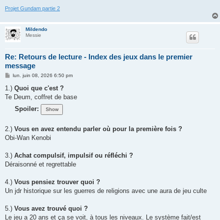
Projet Gundam partie 2
Mildendo
Messie
Re: Retours de lecture - Index des jeux dans le premier
message
M
lun. juin 08, 2026 6:50 pm
e
s
1.)
Quoi que c'est ?
s
Te Deum, coffret de base
a
g
Spoiler:
e
2.)
Vous en avez entendu parler où pour la première fois ?
Obi-Wan Kenobi
3.)
Achat compulsif, impulsif ou réfléchi ?
Déraisonné et regrettable
4.)
Vous pensiez trouver quoi ?
Un jdr historique sur les guerres de religions avec une aura de jeu culte
5.)
Vous avez trouvé quoi ?
Le jeu a 20 ans et ça se voit, à tous les niveaux. Le système fait/est