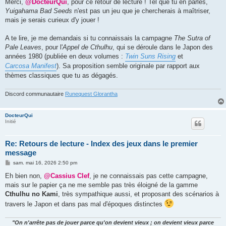
s
Merci,
@DocteurQui
, pour ce retour de lecture ! Tel que tu en parles,
s
Yuigahama Bad Seeds
n'est pas un jeu que je chercherais à maîtriser,
a
g
mais je serais curieux d'y jouer !
e
A te lire, je me demandais si tu connaissais la campagne
The Sutra of
Pale Leaves
, pour l'
Appel de Cthulhu
, qui se déroule dans le Japon des
années 1980 (publiée en deux volumes :
Twin Suns Rising
et
Carcosa Manifest
). Sa proposition semble originale par rapport aux
thèmes classiques que tu as dégagés.
Discord communautaire
Runequest Glorantha
DocteurQui
Initié
Re: Retours de lecture - Index des jeux dans le premier
message
M
sam. mai 16, 2026 2:50 pm
e
s
Eh bien non,
@Cassius Clef
, je ne connaissais pas cette campagne,
s
mais sur le papier ça ne me semble pas très éloigné de la gamme
a
g
Cthulhu no Kami
, très sympathique aussi, et proposant des scénarios à
e
travers le Japon et dans pas mal d'époques distinctes
"On n'arrête pas de jouer parce qu'on devient vieux ; on devient vieux parce