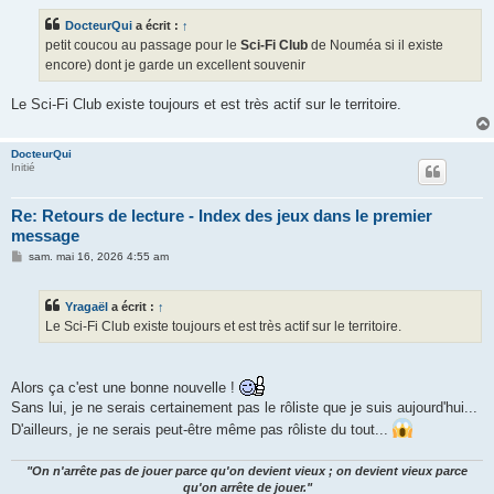
s
s
DocteurQui
a écrit :
↑
a
g
petit coucou au passage pour le
Sci-Fi Club
de Nouméa si il existe
e
encore) dont je garde un excellent souvenir
Le Sci-Fi Club existe toujours et est très actif sur le territoire.
DocteurQui
Initié
Re: Retours de lecture - Index des jeux dans le premier
message
M
sam. mai 16, 2026 4:55 am
e
s
s
Yragaël
a écrit :
↑
a
g
Le Sci-Fi Club existe toujours et est très actif sur le territoire.
e
Alors ça c'est une bonne nouvelle !
Sans lui, je ne serais certainement pas le rôliste que je suis aujourd'hui...
D'ailleurs, je ne serais peut-être même pas rôliste du tout...
"On n'arrête pas de jouer parce qu'on devient vieux ; on devient vieux parce
qu'on arrête de jouer."