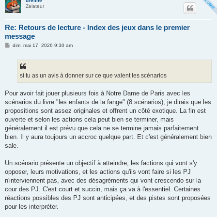
dreline
Zelateur
Re: Retours de lecture - Index des jeux dans le premier
message
M
dim. mai 17, 2026 9:30 am
e
s
s
a
g
si tu as un avis à donner sur ce que valent les scénarios
e
Pour avoir fait jouer plusieurs fois à Notre Dame de Paris avec les
scénarios du livre "les enfants de la fange" (8 scénarios), je dirais que les
propositions sont assez originales et offrent un côté exotique. La fin est
ouverte et selon les actions cela peut bien se terminer, mais
généralement il est prévu que cela ne se termine jamais parfaitement
bien. Il y aura toujours un accroc quelque part. Et c'est généralement bien
sale.
Un scénario présente un objectif à atteindre, les factions qui vont s'y
opposer, leurs motivations, et les actions qu'ils vont faire si les PJ
n'interviennent pas, avec des désagréments qui vont crescendo sur la
cour des PJ. C'est court et succin, mais ça va à l'essentiel. Certaines
réactions possibles des PJ sont anticipées, et des pistes sont proposées
pour les interpréter.