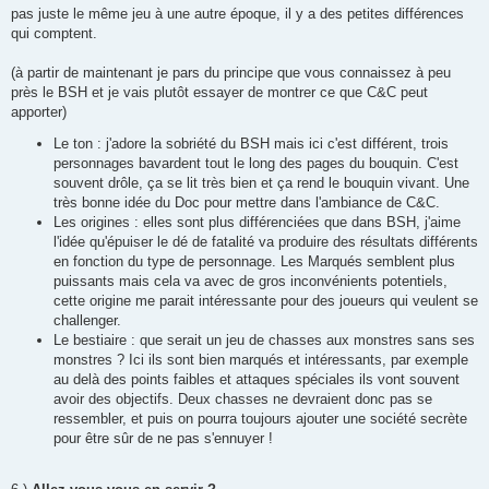
pas juste le même jeu à une autre époque, il y a des petites différences
qui comptent.
(à partir de maintenant je pars du principe que vous connaissez à peu
près le BSH et je vais plutôt essayer de montrer ce que C&C peut
apporter)
Le ton : j'adore la sobriété du BSH mais ici c'est différent, trois
personnages bavardent tout le long des pages du bouquin. C'est
souvent drôle, ça se lit très bien et ça rend le bouquin vivant. Une
très bonne idée du Doc pour mettre dans l'ambiance de C&C.
Les origines : elles sont plus différenciées que dans BSH, j'aime
l'idée qu'épuiser le dé de fatalité va produire des résultats différents
en fonction du type de personnage. Les Marqués semblent plus
puissants mais cela va avec de gros inconvénients potentiels,
cette origine me parait intéressante pour des joueurs qui veulent se
challenger.
Le bestiaire : que serait un jeu de chasses aux monstres sans ses
monstres ? Ici ils sont bien marqués et intéressants, par exemple
au delà des points faibles et attaques spéciales ils vont souvent
avoir des objectifs. Deux chasses ne devraient donc pas se
ressembler, et puis on pourra toujours ajouter une société secrète
pour être sûr de ne pas s'ennuyer !