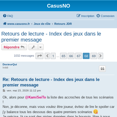
CasusNO
FAQ
Inscription
Connexion
www.casusno.fr
Jeux de rôle
Retours JDR
Retours de lecture - Index des jeux dans le
premier message
Répondre
Page
68
sur
69
1
65
66
67
68
69
Précédent
Suivant
1032 messages
…
DocteurQui
Initié
Re: Retours de lecture - Index des jeux dans le
premier message
M
ven. mai 15, 2026 11:12 pm
e
s
Ok, alors pour
@KamiSeiTo
la liste des accroches de tous les scénarios
s
!
a
g
Non, je déconne, mais vous voulez être joueur, évitez de lire le spoiler car
e
j'y balance tous les dessous des quatre premiers scénarios
Je précise, là ce sont des pistes données dans le bouquin, libre à nous