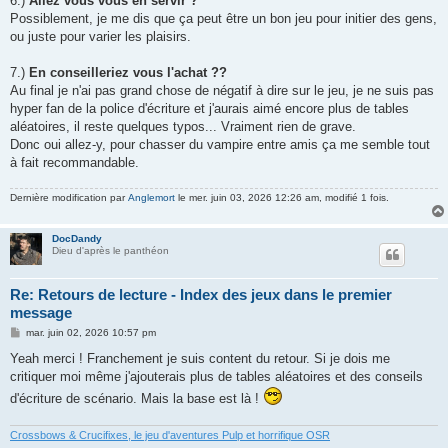
6.)
Allez vous vous en servir ?
Possiblement, je me dis que ça peut être un bon jeu pour initier des gens,
ou juste pour varier les plaisirs.
7.)
En conseilleriez vous l'achat ??
Au final je n'ai pas grand chose de négatif à dire sur le jeu, je ne suis pas
hyper fan de la police d'écriture et j'aurais aimé encore plus de tables
aléatoires, il reste quelques typos... Vraiment rien de grave.
Donc oui allez-y, pour chasser du vampire entre amis ça me semble tout
à fait recommandable.
Dernière modification par
Anglemort
le mer. juin 03, 2026 12:26 am, modifié 1 fois.
DocDandy
Dieu d'après le panthéon
Re: Retours de lecture - Index des jeux dans le premier
message
M
mar. juin 02, 2026 10:57 pm
e
s
Yeah merci ! Franchement je suis content du retour. Si je dois me
s
critiquer moi même j'ajouterais plus de tables aléatoires et des conseils
a
g
d'écriture de scénario. Mais la base est là !
e
Crossbows & Crucifixes, le jeu d'aventures Pulp et horrifique OSR