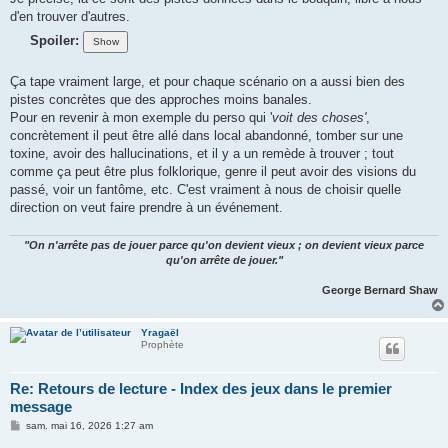
d'en trouver d'autres.
Spoiler:
Ça tape vraiment large, et pour chaque scénario on a aussi bien des
pistes concrètes que des approches moins banales.
Pour en revenir à mon exemple du perso qui '
voit des choses'
,
concrètement il peut être allé dans local abandonné, tomber sur une
toxine, avoir des hallucinations, et il y a un remède à trouver ; tout
comme ça peut être plus folklorique, genre il peut avoir des visions du
passé, voir un fantôme, etc. C'est vraiment à nous de choisir quelle
direction on veut faire prendre à un événement.
"On n'arrête pas de jouer parce qu'on devient vieux ; on devient vieux parce
qu'on arrête de jouer."
George Bernard Shaw
Yragaël
Prophète
Re: Retours de lecture - Index des jeux dans le premier
message
M
sam. mai 16, 2026 1:27 am
e