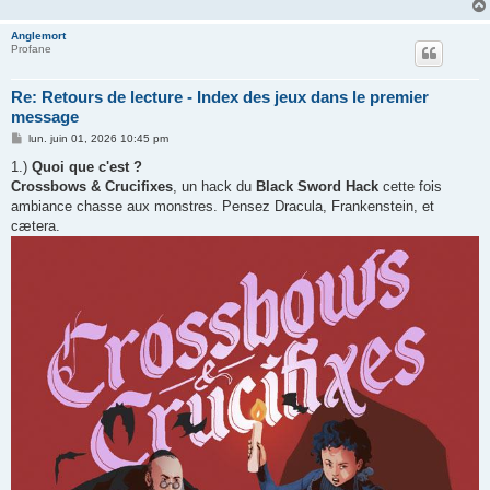
Anglemort
Profane
Re: Retours de lecture - Index des jeux dans le premier
message
M
lun. juin 01, 2026 10:45 pm
e
s
1.)
Quoi que c'est ?
s
Crossbows & Crucifixes
, un hack du
Black Sword Hack
cette fois
a
g
ambiance chasse aux monstres. Pensez Dracula, Frankenstein, et
e
cætera.