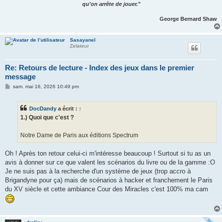
qu'on arrête de jouer."
George Bernard Shaw
Sasayanel
Zelateur
Re: Retours de lecture - Index des jeux dans le premier
message
M
sam. mai 16, 2026 10:49 pm
e
s
s
DocDandy
a écrit :
↑
a
g
1.) Quoi que c'est ?
e
Notre Dame de Paris aux éditions Spectrum
Oh ! Après ton retour celui-ci m'intéresse beaucoup ! Surtout si tu as un
avis à donner sur ce que valent les scénarios du livre ou de la gamme :O
Je ne suis pas à la recherche d'un système de jeux (trop accro à
Brigandyne pour ça) mais de scénarios à hacker et franchement le Paris
du XV siècle et cette ambiance Cour des Miracles c'est 100% ma cam