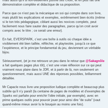
mais aussi qu’il a non-seulement justifié ses choix, et en plus fait une
démonstration complète et didactique de sa proposition.
Parce que ce n’est pas la mécanique en soi qui compte dans son livre,
mais plutôt les explications et exemples, extrêmement bien écrits (même
si le ton très pédagogique, ciblant aussi les novices complets, peut
facilement nous faire sauter des paragraphes, parce qu’on croit avoir
compris avec le titre ; ce serait une erreur).
En fait, EVERSPARK, c’est une boîte à outils où chaque idée a
visiblement été bien taillée, réfléchie, et playtestée, jusqu’à ce que
l’expérience, et le principe fondamental du jeu, deviennent un véritable
bijou.
Sérieusement, (et je me retrouve un peu dans le retour que
@Sakagnôle
a fait quelques pages plus tôt), c’est une vraie réflexion sur ce qui peut
vraiment nous plaire dans le JDR, et à partir de là, non seulement un
questionnement, mais aussi UNE des réponses possibles, brillamment
détaillée.
Mr Capacle nous livre une proposition ludique complète et beaucoup plus
subtile qu’il n’y paraît (la centaine de pages de modèles et d’exemples de
Sparks est parfaite pour enrichir l’idée initiale, par exemple), avec en
prime quelques outils pour pouvoir jouer pour ainsi dire “de suite” (vaut
quand-même mieux avoir lu le bouquin au moins une fois).