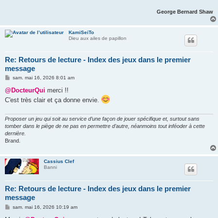
George Bernard Shaw
KamiSeiTo
Dieu aux ailes de papillon
Re: Retours de lecture - Index des jeux dans le premier
message
M
sam. mai 16, 2026 8:01 am
e
s
@DocteurQui
merci !!
s
C'est très clair et ça donne envie.
a
g
e
Proposer un jeu qui soit au service d’une façon de jouer spécifique et, surtout sans
tomber dans le piège de ne pas en permettre d’autre, néanmoins tout inféoder à cette
dernière.
Brand.
Cassius Clef
Banni
Re: Retours de lecture - Index des jeux dans le premier
message
M
sam. mai 16, 2026 10:19 am
e