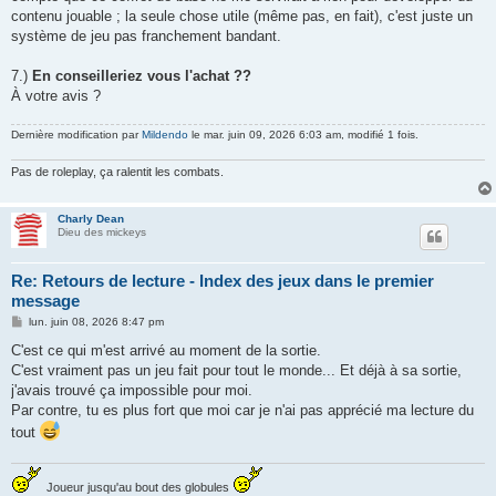
contenu jouable ; la seule chose utile (même pas, en fait), c'est juste un
système de jeu pas franchement bandant.
7.)
En conseilleriez vous l'achat ??
À votre avis ?
Dernière modification par
Mildendo
le mar. juin 09, 2026 6:03 am, modifié 1 fois.
Pas de roleplay, ça ralentit les combats.
Charly Dean
Dieu des mickeys
Re: Retours de lecture - Index des jeux dans le premier
message
M
lun. juin 08, 2026 8:47 pm
e
s
C'est ce qui m'est arrivé au moment de la sortie.
s
C'est vraiment pas un jeu fait pour tout le monde... Et déjà à sa sortie,
a
g
j'avais trouvé ça impossible pour moi.
e
Par contre, tu es plus fort que moi car je n'ai pas apprécié ma lecture du
tout
Joueur jusqu'au bout des globules