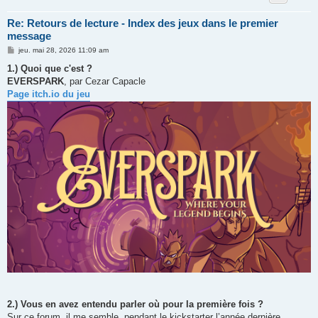
Re: Retours de lecture - Index des jeux dans le premier
message
M
jeu. mai 28, 2026 11:09 am
e
s
1.) Quoi que c'est ?
s
EVERSPARK
, par Cezar Capacle
a
g
Page itch.io du jeu
e
2.) Vous en avez entendu parler où pour la première fois ?
Sur ce forum, il me semble, pendant le kickstarter l’année dernière.