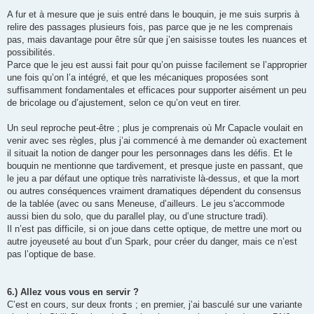
A fur et à mesure que je suis entré dans le bouquin, je me suis surpris à
relire des passages plusieurs fois, pas parce que je ne les comprenais
pas, mais davantage pour être sûr que j’en saisisse toutes les nuances et
possibilités.
Parce que le jeu est aussi fait pour qu’on puisse facilement se l’approprier
une fois qu’on l’a intégré, et que les mécaniques proposées sont
suffisamment fondamentales et efficaces pour supporter aisément un peu
de bricolage ou d’ajustement, selon ce qu’on veut en tirer.
Un seul reproche peut-être ; plus je comprenais où Mr Capacle voulait en
venir avec ses règles, plus j’ai commencé à me demander où exactement
il situait la notion de danger pour les personnages dans les défis. Et le
bouquin ne mentionne que tardivement, et presque juste en passant, que
le jeu a par défaut une optique très narrativiste là-dessus, et que la mort
ou autres conséquences vraiment dramatiques dépendent du consensus
de la tablée (avec ou sans Meneuse, d’ailleurs. Le jeu s'accommode
aussi bien du solo, que du parallel play, ou d’une structure tradi).
Il n’est pas difficile, si on joue dans cette optique, de mettre une mort ou
autre joyeuseté au bout d’un Spark, pour créer du danger, mais ce n’est
pas l’optique de base.
6.) Allez vous vous en servir ?
C’est en cours, sur deux fronts ; en premier, j’ai basculé sur une variante