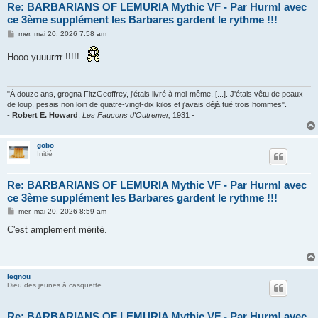
Re: BARBARIANS OF LEMURIA Mythic VF - Par Hurm! avec
ce 3ème supplément les Barbares gardent le rythme !!!
M
mer. mai 20, 2026 7:58 am
e
s
Hooo yuuurrrr !!!!!
s
a
g
e
"À douze ans, grogna FitzGeoffrey, j'étais livré à moi-même, [...]. J'étais vêtu de peaux
de loup, pesais non loin de quatre-vingt-dix kilos et j'avais déjà tué trois hommes".
-
Robert E. Howard
,
Les Faucons d'Outremer,
1931 -
gobo
Initié
Re: BARBARIANS OF LEMURIA Mythic VF - Par Hurm! avec
ce 3ème supplément les Barbares gardent le rythme !!!
M
mer. mai 20, 2026 8:59 am
e
s
C'est amplement mérité.
s
a
g
e
legnou
Dieu des jeunes à casquette
Re: BARBARIANS OF LEMURIA Mythic VF - Par Hurm! avec