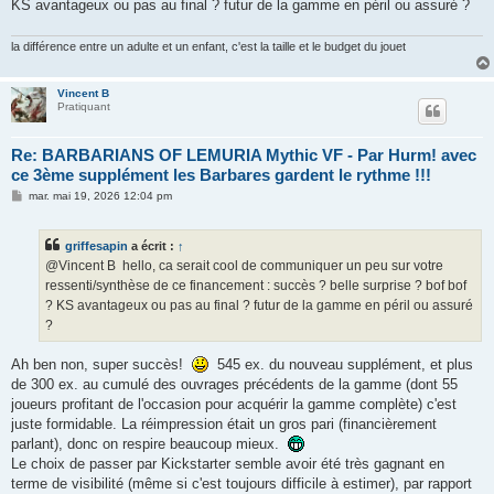
g
KS avantageux ou pas au final ? futur de la gamme en péril ou assuré ?
e
la différence entre un adulte et un enfant, c'est la taille et le budget du jouet
Vincent B
Pratiquant
Re: BARBARIANS OF LEMURIA Mythic VF - Par Hurm! avec
ce 3ème supplément les Barbares gardent le rythme !!!
M
mar. mai 19, 2026 12:04 pm
e
s
s
griffesapin
a écrit :
↑
a
g
@Vincent B hello, ca serait cool de communiquer un peu sur votre
e
ressenti/synthèse de ce financement : succès ? belle surprise ? bof bof
? KS avantageux ou pas au final ? futur de la gamme en péril ou assuré
?
Ah ben non, super succès!
545 ex. du nouveau supplément, et plus
de 300 ex. au cumulé des ouvrages précédents de la gamme (dont 55
joueurs profitant de l'occasion pour acquérir la gamme complète) c'est
juste formidable. La réimpression était un gros pari (financièrement
parlant), donc on respire beaucoup mieux.
Le choix de passer par Kickstarter semble avoir été très gagnant en
terme de visibilité (même si c'est toujours difficile à estimer), par rapport