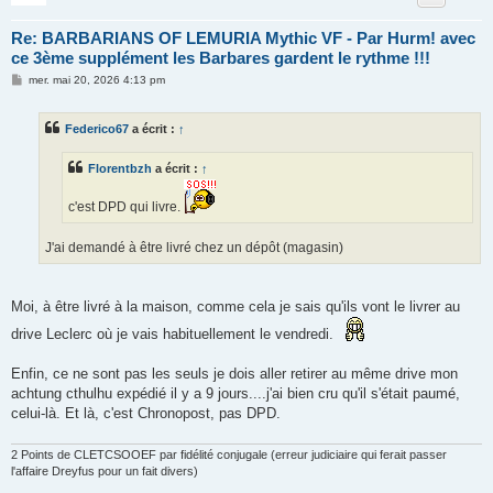
Re: BARBARIANS OF LEMURIA Mythic VF - Par Hurm! avec
ce 3ème supplément les Barbares gardent le rythme !!!
M
mer. mai 20, 2026 4:13 pm
e
s
s
Federico67
a écrit :
↑
a
g
e
Florentbzh
a écrit :
↑
c'est DPD qui livre.
J'ai demandé à être livré chez un dépôt (magasin)
Moi, à être livré à la maison, comme cela je sais qu'ils vont le livrer au
drive Leclerc où je vais habituellement le vendredi.
Enfin, ce ne sont pas les seuls je dois aller retirer au même drive mon
achtung cthulhu expédié il y a 9 jours....j'ai bien cru qu'il s'était paumé,
celui-là. Et là, c'est Chronopost, pas DPD.
2 Points de CLETCSOOEF par fidélité conjugale (erreur judiciaire qui ferait passer
l'affaire Dreyfus pour un fait divers)