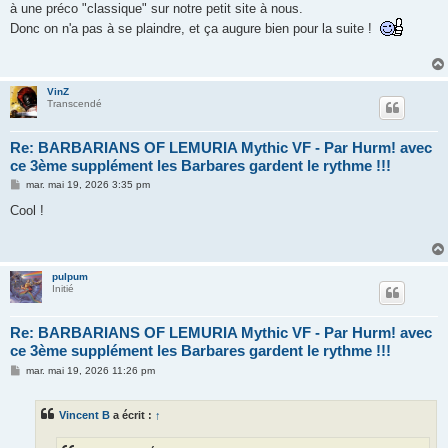
à une préco "classique" sur notre petit site à nous.
Donc on n'a pas à se plaindre, et ça augure bien pour la suite !
VinZ
Transcendé
Re: BARBARIANS OF LEMURIA Mythic VF - Par Hurm! avec
ce 3ème supplément les Barbares gardent le rythme !!!
M
mar. mai 19, 2026 3:35 pm
e
s
Cool !
s
a
g
e
pulpum
Initié
Re: BARBARIANS OF LEMURIA Mythic VF - Par Hurm! avec
ce 3ème supplément les Barbares gardent le rythme !!!
M
mar. mai 19, 2026 11:26 pm
e
s
s
Vincent B
a écrit :
↑
a
g
e