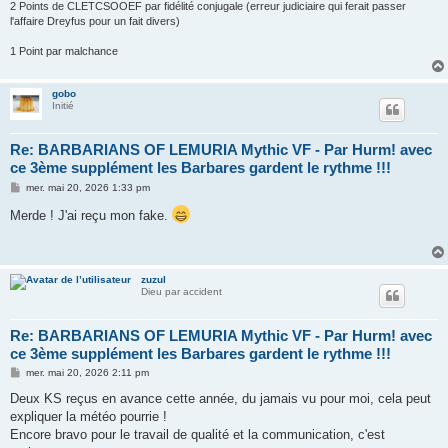
2 Points de CLETCSOOEF par fidélité conjugale (erreur judiciaire qui ferait passer
l'affaire Dreyfus pour un fait divers)
1 Point par malchance
gobo
Initié
Re: BARBARIANS OF LEMURIA Mythic VF - Par Hurm! avec
ce 3ème supplément les Barbares gardent le rythme !!!
M
mer. mai 20, 2026 1:33 pm
e
s
Merde ! J'ai reçu mon fake.
s
a
g
e
zuzul
Dieu par accident
Re: BARBARIANS OF LEMURIA Mythic VF - Par Hurm! avec
ce 3ème supplément les Barbares gardent le rythme !!!
M
mer. mai 20, 2026 2:11 pm
e
s
Deux KS reçus en avance cette année, du jamais vu pour moi, cela peut
s
expliquer la météo pourrie !
a
g
Encore bravo pour le travail de qualité et la communication, c'est
e