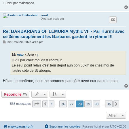
1 Point par malchance
zuzul
Dieu par accident
Re: BARBARIANS OF LEMURIA Mythic VF - Par Hurm! avec
ce 3ème supplément les Barbares gardent le rythme !!!
M
mer. mai 20, 2026 4:16 pm
e
s
s
VinZ
a écrit :
↑
a
g
DPD par chez moi c'est l'horreur.
e
Le seul point relais c'est leur dépôt aun bon 30km de chez moi de
l'autre côté de Strabourg.
Hélas, je confirme, nous ne sommes pas gâté avec eux dans le coin.
Répondre
Page
28
sur
36
1
26
27
28
29
30
36
Précédent
Suiv
535 messages
…
…
Aller
www.casusno.fr
Supprimer les cookies
Fuseau horaire sur
UTC+02:00