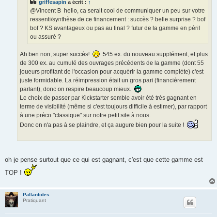
griffesapin
a écrit :
↑
@Vincent B hello, ca serait cool de communiquer un peu sur votre
ressenti/synthèse de ce financement : succès ? belle surprise ? bof
bof ? KS avantageux ou pas au final ? futur de la gamme en péril
ou assuré ?
Ah ben non, super succès!
545 ex. du nouveau supplément, et plus
de 300 ex. au cumulé des ouvrages précédents de la gamme (dont 55
joueurs profitant de l'occasion pour acquérir la gamme complète) c'est
juste formidable. La réimpression était un gros pari (financièrement
parlant), donc on respire beaucoup mieux.
Le choix de passer par Kickstarter semble avoir été très gagnant en
terme de visibilité (même si c'est toujours difficile à estimer), par rapport
à une préco "classique" sur notre petit site à nous.
Donc on n'a pas à se plaindre, et ça augure bien pour la suite !
oh je pense surtout que ce qui est gagnant, c'est que cette gamme est
TOP !
Pallantides
Pratiquant