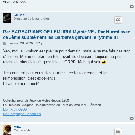
vraiment top.
GuiHatt
Dieu d'après le panthéon
Re: BARBARIANS OF LEMURIA Mythic VF - Par Hurm! avec
ce 3ème supplément les Barbares gardent le rythme !!!
M
mer. mai 20, 2026 3:22 pm
e
s
Yep, moi la livraison est prévue pour demain, mais je ne me fais pas trop
s
d'illusion. Même en étant en télétravail, ils déposent toujours au points
a
g
relais les plus éloignés possible.... GRRR. Mais qui sait
e
Très content pour vous d'avoir réussi ce foulancement et les
réimpression, c'est excellent !
Et amplement mérité
Collectionneur de Jeux de Rôles depuis 1980
Le Don des Dragons : la convention de Jeux en faveur du Téléthon
Mon Profil GroG
Ma Campagne Degenesis
VinZ
Transcendé