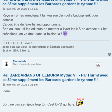
ce 3ème supplément les Barbares gardent le rythme !!!
M
mer. mai 20, 2026 1:17 pm
e
s
Reçu un Smes m'indiquant la livraison d'un colis Ludospherik pour
s
demain.
a
g
Ça doit être du fake fishing opportuniste.
e
Ben oui quoi, si les editeurs se mettent à livrer les KS en avance sur les
prévisions, on va droit dans la falaise là !
CLETCSOOFEF Level 1
Je ne suis pas vieux, je suis vintage et à jamais Sochalien !
Et sinon GNU ! :bierre:
Florentbzh
Dieu d'après le panthéon
Re: BARBARIANS OF LEMURIA Mythic VF - Par Hurm! avec
ce 3ème supplément les Barbares gardent le rythme !!!
M
mer. mai 20, 2026 1:21 pm
e
s
Idem.
s
a
g
e
Bon, ne pas se réjouir trop tôt, c'est DPD qui livre.