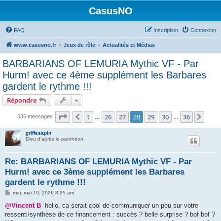
CasusNO
FAQ
Inscription
Connexion
www.casusno.fr
Jeux de rôle
Actualités et Médias
BARBARIANS OF LEMURIA Mythic VF - Par
Hurm! avec ce 4ème supplément les Barbares
gardent le rythme !!!
Répondre
Page
28
sur
36
1
26
27
28
29
30
36
Précédent
Suiv
535 messages
…
…
griffesapin
Dieu d'après le panthéon
Re: BARBARIANS OF LEMURIA Mythic VF - Par
Hurm! avec ce 3ème supplément les Barbares
gardent le rythme !!!
M
mar. mai 19, 2026 8:25 am
e
s
@Vincent B
hello, ca serait cool de communiquer un peu sur votre
s
ressenti/synthèse de ce financement : succès ? belle surprise ? bof bof ?
a