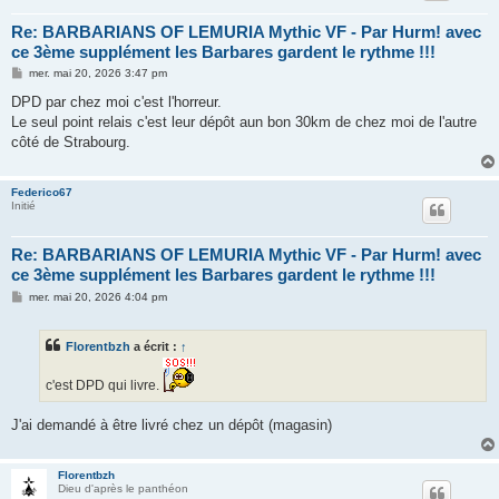
Re: BARBARIANS OF LEMURIA Mythic VF - Par Hurm! avec
ce 3ème supplément les Barbares gardent le rythme !!!
M
mer. mai 20, 2026 3:47 pm
e
s
DPD par chez moi c'est l'horreur.
s
Le seul point relais c'est leur dépôt aun bon 30km de chez moi de l'autre
a
g
côté de Strabourg.
e
Federico67
Initié
Re: BARBARIANS OF LEMURIA Mythic VF - Par Hurm! avec
ce 3ème supplément les Barbares gardent le rythme !!!
M
mer. mai 20, 2026 4:04 pm
e
s
s
Florentbzh
a écrit :
↑
a
g
e
c'est DPD qui livre.
J'ai demandé à être livré chez un dépôt (magasin)
Florentbzh
Dieu d'après le panthéon