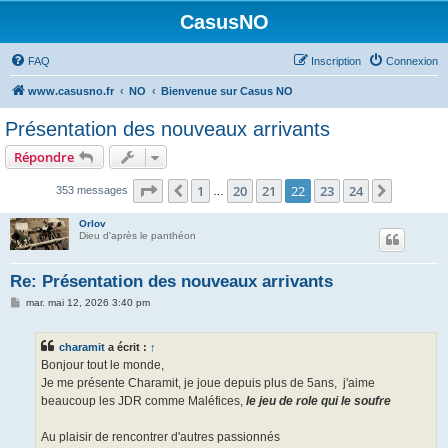
CasusNO
FAQ
Inscription
Connexion
www.casusno.fr
NO
Bienvenue sur Casus NO
Présentation des nouveaux arrivants
Répondre
Page
22
sur
24
1
20
21
22
23
24
Précédent
Suivant
353 messages
…
Orlov
Dieu d'après le panthéon
Re: Présentation des nouveaux arrivants
M
mar. mai 12, 2026 3:40 pm
e
s
s
charamit
a écrit :
↑
a
g
Bonjour tout le monde,
e
Je me présente Charamit, je joue depuis plus de 5ans, j'aime
beaucoup les JDR comme Maléfices,
le jeu de role qui le soufre
Au plaisir de rencontrer d'autres passionnés