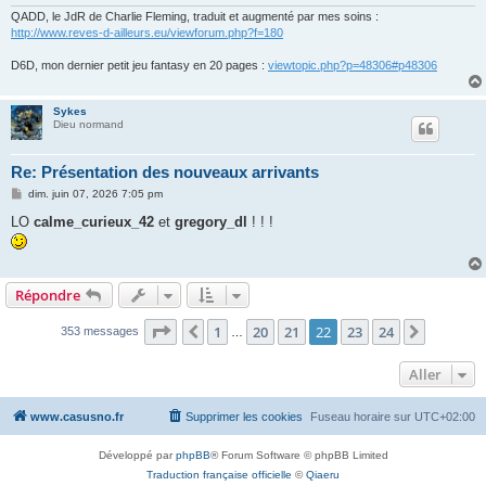
QADD, le JdR de Charlie Fleming, traduit et augmenté par mes soins :
http://www.reves-d-ailleurs.eu/viewforum.php?f=180
D6D, mon dernier petit jeu fantasy en 20 pages :
viewtopic.php?p=48306#p48306
Sykes
Dieu normand
Re: Présentation des nouveaux arrivants
M
dim. juin 07, 2026 7:05 pm
e
s
LO
calme_curieux_42
et
gregory_dl
! ! !
s
a
g
e
Répondre
Page
22
sur
24
1
20
21
22
23
24
Précédent
Suivant
353 messages
…
Aller
www.casusno.fr
Supprimer les cookies
Fuseau horaire sur
UTC+02:00
Développé par
phpBB
® Forum Software © phpBB Limited
Traduction française officielle
©
Qiaeru