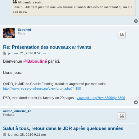
Mildendo a écrit :
Faire du Jdr c'est prendre une voix bizarre et lancer des dés en racontant qu'on tue
des gobs.
Esbehmj
Pape
Re: Présentation des nouveaux arrivants
M
jeu. mai 21, 2026 8:57 pm
e
s
Bienvenue
@Babouliné
par ici.
s
a
g
Bons jeux.
e
QADD, le JdR de Charlie Fleming, traduit et augmenté par mes soins :
http://www.reves-d-ailleurs.eu/viewforum.php?f=180
D6D, mon dernier petit jeu fantasy en 20 pages :
viewtopic.php?p=48306#p48306
calme_curieux_42
Profane
Salut à tous, retour dans le JDR après quelques années
M
jeu. mai 28, 2026 9:11 pm
e