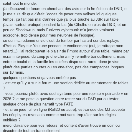
s
salut tout le monde,
s
j'ai découvert le forum en cherchant des avis sur la 5e édition de D&D, et
a
g
je me suis dit que c'était l'occas de poser mes valises ici quelques
e
temps. ça fait pas mal d'année que j'ai plus touché au JdR sur table,
j'avais surtout pratiqué pendant la fac (du Cthulhu en plus du D&D, et un
peu de Shadowrun, mais l'univers cyberpunk m'a jamais vraiment
accroché, trop dense pour mes neurones de l'époque).
ce qui m'a redonné envie c'est de tomber par hasard sur des replays
d'Actual Play sur Youtube pendant le confinement (oui, je rattrape mon
retard...). j'ai redécouvert le plaisir de l'impro autour d'une table, même par
écran interposé. du coup je cherche a m'y remettre tranquillement, mais
entre le boulot et la famille les soirées dispo sont rares, donc je vise
plutôt des parties courtes ou en one-shot, pas des campagnes longues
sur 18 mois.
quelques questions si ça vous embête pas :
- est-ce qu'il y a sur le forum une section dédiée au recrutement de tables
?
- vous joueriez plutôt avec quel système pour une reprise « peinarde » en
2026 ? je me pose la question entre rester sur du D&D pur ou tester
quelque chose de plus narratif type FATE.
- et si on joue full en ligne (Roll20 ou autre), est-ce que des MJ accepte
les néophytes-revenants comme moi sans trop râler sur les règles
oubliées ?
merci d'avance pour vos retours, et content d'avoir trouvé un coin où
discuter de tout ca tranquillement.