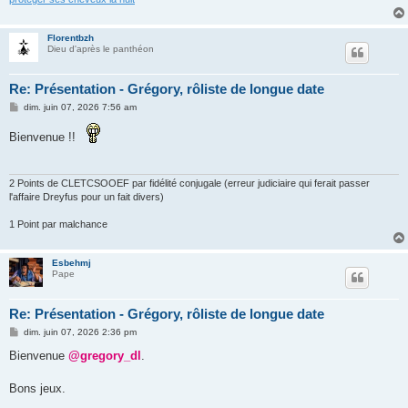
Florentbzh
Dieu d'après le panthéon
Re: Présentation - Grégory, rôliste de longue date
M
dim. juin 07, 2026 7:56 am
e
s
Bienvenue !!
s
a
g
e
2 Points de CLETCSOOEF par fidélité conjugale (erreur judiciaire qui ferait passer
l'affaire Dreyfus pour un fait divers)
1 Point par malchance
Esbehmj
Pape
Re: Présentation - Grégory, rôliste de longue date
M
dim. juin 07, 2026 2:36 pm
e
s
Bienvenue
@gregory_dl
.
s
a
g
Bons jeux.
e