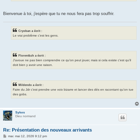
Bienvenue à toi, j'espère que tu ne nous fera pas trop souffrir.
Cryoban a écrit :
Le vrai problème c'est les gens.
Florentbzh a écrit :
J'avoue ne pas bien comprendre ce qu'on peut jouer, mais si cela existe c'est qu'il
doit bien y avoir une raison.
Mildendo a écrit :
Faire du Jdr c'est prendre une voix bizarre et lancer des dés en racontant qu'on tue
des gobs.
Sykes
Dieu normand
Re: Présentation des nouveaux arrivants
M
mar. mai 12, 2026 9:12 pm
e