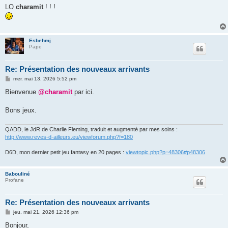
s
LO
charamit
! ! !
s
a
g
e
Esbehmj
Pape
Re: Présentation des nouveaux arrivants
M
mer. mai 13, 2026 5:52 pm
e
s
Bienvenue
@charamit
par ici.
s
a
g
Bons jeux.
e
QADD, le JdR de Charlie Fleming, traduit et augmenté par mes soins :
http://www.reves-d-ailleurs.eu/viewforum.php?f=180
D6D, mon dernier petit jeu fantasy en 20 pages :
viewtopic.php?p=48306#p48306
Babouliné
Profane
Re: Présentation des nouveaux arrivants
M
jeu. mai 21, 2026 12:36 pm
e
s
Bonjour,