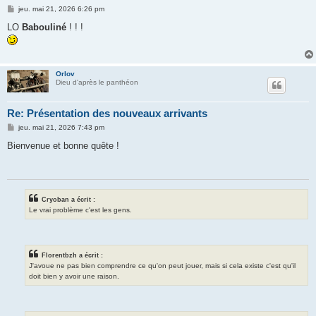
M
jeu. mai 21, 2026 6:26 pm
e
s
LO
Babouliné
! ! !
s
a
g
e
Orlov
Dieu d'après le panthéon
Re: Présentation des nouveaux arrivants
M
jeu. mai 21, 2026 7:43 pm
e
s
Bienvenue et bonne quête !
s
a
g
e
Cryoban a écrit :
Le vrai problème c'est les gens.
Florentbzh a écrit :
J'avoue ne pas bien comprendre ce qu'on peut jouer, mais si cela existe c'est qu'il
doit bien y avoir une raison.