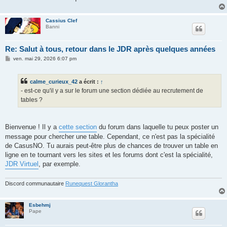
Cassius Clef
Banni
Re: Salut à tous, retour dans le JDR après quelques années
M
ven. mai 29, 2026 6:07 pm
e
s
s
calme_curieux_42
a écrit :
↑
a
g
- est-ce qu'il y a sur le forum une section dédiée au recrutement de
e
tables ?
Bienvenue ! Il y a
cette section
du forum dans laquelle tu peux poster un
message pour chercher une table. Cependant, ce n'est pas la spécialité
de CasusNO. Tu aurais peut-être plus de chances de trouver un table en
ligne en te tournant vers les sites et les forums dont c'est la spécialité,
JDR Virtuel
, par exemple.
Discord communautaire
Runequest Glorantha
Esbehmj
Pape