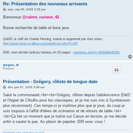
Re: Présentation des nouveaux arrivants
M
sam. mai 30, 2026 2:55 pm
e
s
Bienvenue
@calme_curieux_42
.
s
a
g
Bonne recherche de table et bons jeux.
e
QADD, le JdR de Charlie Fleming, traduit et augmenté par mes soins :
http://www.reves-d-ailleurs.eu/viewforum.php?f=180
D6D, mon dernier petit jeu fantasy en 20 pages :
viewtopic.php?p=48306#p48306
gregory_dl
Profane
Présentation - Grégory, rôliste de longue date
M
dim. juin 07, 2026 3:39 am
e
s
Salut la communauté,<br><br>Grégory, rôliste depuis l'adolescence (D&D
s
et l'Appel de Cthulhu pour les classiques, et je me suis mis à Symbaroum
a
g
plus récemment). Ces temps-ci je maîtrise plus que je joue, du coup je
e
suis toujours à l'affût d'idées de scénarios et de retours de table.<br>
<br>Ça fait un moment que je traîne sur Casus en lecture, je me décide
enfin à sauter le pas. Au plaisir de papoter JDR avec vous !
protéger ses cheveux la nuit