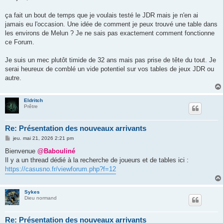
s
a
g
ça fait un bout de temps que je voulais testé le JDR mais je n'en ai
e
jamais eu l'occasion. Une idée de comment je peux trouvé une table dans
les environs de Melun ? Je ne sais pas exactement comment fonctionne
ce Forum.
Je suis un mec plutôt timide de 32 ans mais pas prise de tête du tout. Je
serai heureux de comblé un vide potentiel sur vos tables de jeux JDR ou
autre.
Eldritch
Prêtre
Re: Présentation des nouveaux arrivants
M
jeu. mai 21, 2026 2:21 pm
e
s
Bienvenue
@Babouliné
s
Il y a un thread dédié à la recherche de joueurs et de tables ici :
a
g
https://casusno.fr/viewforum.php?f=12
e
Sykes
Dieu normand
Re: Présentation des nouveaux arrivants