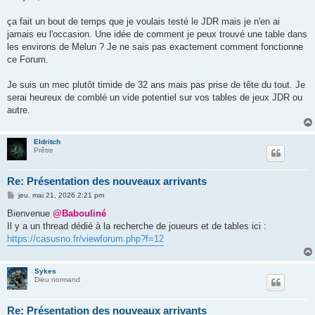
s
a
g
ça fait un bout de temps que je voulais testé le JDR mais je n'en ai
e
jamais eu l'occasion. Une idée de comment je peux trouvé une table dans
les environs de Melun ? Je ne sais pas exactement comment fonctionne
ce Forum.
Je suis un mec plutôt timide de 32 ans mais pas prise de tête du tout. Je
serai heureux de comblé un vide potentiel sur vos tables de jeux JDR ou
autre.
Eldritch
Prêtre
Re: Présentation des nouveaux arrivants
M
jeu. mai 21, 2026 2:21 pm
e
s
Bienvenue
@Babouliné
s
Il y a un thread dédié à la recherche de joueurs et de tables ici :
a
g
https://casusno.fr/viewforum.php?f=12
e
Sykes
Dieu normand
Re: Présentation des nouveaux arrivants