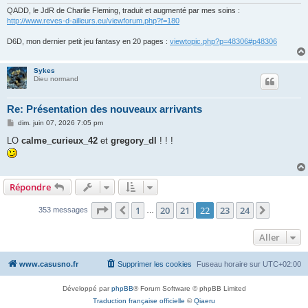
QADD, le JdR de Charlie Fleming, traduit et augmenté par mes soins :
http://www.reves-d-ailleurs.eu/viewforum.php?f=180
D6D, mon dernier petit jeu fantasy en 20 pages :
viewtopic.php?p=48306#p48306
Sykes
Dieu normand
Re: Présentation des nouveaux arrivants
M
dim. juin 07, 2026 7:05 pm
e
s
LO
calme_curieux_42
et
gregory_dl
! ! !
s
a
g
e
Répondre
Page
22
sur
24
1
20
21
22
23
24
Précédent
Suivant
353 messages
…
Aller
www.casusno.fr
Supprimer les cookies
Fuseau horaire sur
UTC+02:00
Développé par
phpBB
® Forum Software © phpBB Limited
Traduction française officielle
©
Qiaeru