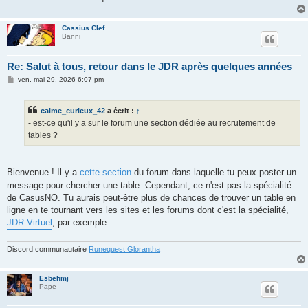
Cassius Clef
Banni
Re: Salut à tous, retour dans le JDR après quelques années
M
ven. mai 29, 2026 6:07 pm
e
s
s
calme_curieux_42
a écrit :
↑
a
g
- est-ce qu'il y a sur le forum une section dédiée au recrutement de
e
tables ?
Bienvenue ! Il y a
cette section
du forum dans laquelle tu peux poster un
message pour chercher une table. Cependant, ce n'est pas la spécialité
de CasusNO. Tu aurais peut-être plus de chances de trouver un table en
ligne en te tournant vers les sites et les forums dont c'est la spécialité,
JDR Virtuel
, par exemple.
Discord communautaire
Runequest Glorantha
Esbehmj
Pape