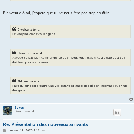
Bienvenue à toi, j'espère que tu ne nous fera pas trop souffrir.
Cryoban a écrit :
Le vrai problème c'est les gens.
Florentbzh a écrit :
J'avoue ne pas bien comprendre ce qu'on peut jouer, mais si cela existe c'est qu'il
doit bien y avoir une raison.
Mildendo a écrit :
Faire du Jdr c'est prendre une voix bizarre et lancer des dés en racontant qu'on tue
des gobs.
Sykes
Dieu normand
Re: Présentation des nouveaux arrivants
M
mar. mai 12, 2026 9:12 pm
e