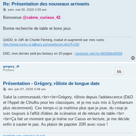
Re: Présentation des nouveaux arrivants
M
sam. mai 30, 2026 2:55 pm
e
s
Bienvenue
@calme_curieux_42
.
s
a
g
Bonne recherche de table et bons jeux.
e
QADD, le JdR de Charlie Fleming, traduit et augmenté par mes soins :
http://www.reves-d-ailleurs.eu/viewforum.php?f=180
D6D, mon dernier petit jeu fantasy en 20 pages :
viewtopic.php?p=48306#p48306
gregory_dl
Profane
Présentation - Grégory, rôliste de longue date
M
dim. juin 07, 2026 3:39 am
e
s
Salut la communauté,<br><br>Grégory, rôliste depuis l'adolescence (D&D
s
et l'Appel de Cthulhu pour les classiques, et je me suis mis à Symbaroum
a
g
plus récemment). Ces temps-ci je maîtrise plus que je joue, du coup je
e
suis toujours à l'affût d'idées de scénarios et de retours de table.<br>
<br>Ça fait un moment que je traîne sur Casus en lecture, je me décide
enfin à sauter le pas. Au plaisir de papoter JDR avec vous !
protéger ses cheveux la nuit