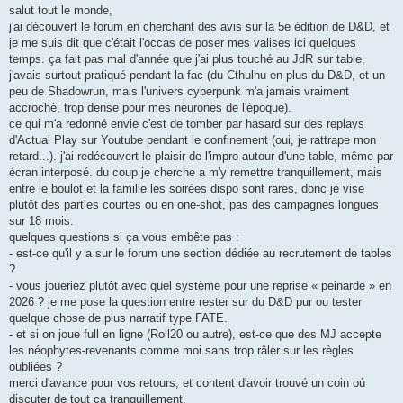
s
salut tout le monde,
s
j'ai découvert le forum en cherchant des avis sur la 5e édition de D&D, et
a
g
je me suis dit que c'était l'occas de poser mes valises ici quelques
e
temps. ça fait pas mal d'année que j'ai plus touché au JdR sur table,
j'avais surtout pratiqué pendant la fac (du Cthulhu en plus du D&D, et un
peu de Shadowrun, mais l'univers cyberpunk m'a jamais vraiment
accroché, trop dense pour mes neurones de l'époque).
ce qui m'a redonné envie c'est de tomber par hasard sur des replays
d'Actual Play sur Youtube pendant le confinement (oui, je rattrape mon
retard...). j'ai redécouvert le plaisir de l'impro autour d'une table, même par
écran interposé. du coup je cherche a m'y remettre tranquillement, mais
entre le boulot et la famille les soirées dispo sont rares, donc je vise
plutôt des parties courtes ou en one-shot, pas des campagnes longues
sur 18 mois.
quelques questions si ça vous embête pas :
- est-ce qu'il y a sur le forum une section dédiée au recrutement de tables
?
- vous joueriez plutôt avec quel système pour une reprise « peinarde » en
2026 ? je me pose la question entre rester sur du D&D pur ou tester
quelque chose de plus narratif type FATE.
- et si on joue full en ligne (Roll20 ou autre), est-ce que des MJ accepte
les néophytes-revenants comme moi sans trop râler sur les règles
oubliées ?
merci d'avance pour vos retours, et content d'avoir trouvé un coin où
discuter de tout ca tranquillement.