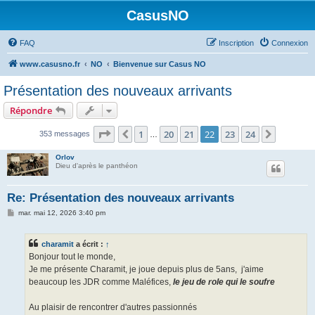
CasusNO
FAQ
Inscription
Connexion
www.casusno.fr
NO
Bienvenue sur Casus NO
Présentation des nouveaux arrivants
Répondre
Page
22
sur
24
1
20
21
22
23
24
Précédent
Suivant
353 messages
…
Orlov
Dieu d'après le panthéon
Re: Présentation des nouveaux arrivants
M
mar. mai 12, 2026 3:40 pm
e
s
s
charamit
a écrit :
↑
a
g
Bonjour tout le monde,
e
Je me présente Charamit, je joue depuis plus de 5ans, j'aime
beaucoup les JDR comme Maléfices,
le jeu de role qui le soufre
Au plaisir de rencontrer d'autres passionnés