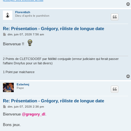
Florentbzh
Dieu d'après le panthéon
Re: Présentation - Grégory, rôliste de longue date
M
dim. juin 07, 2026 7:56 am
e
s
Bienvenue !!
s
a
g
e
2 Points de CLETCSOOEF par fidélité conjugale (erreur judiciaire qui ferait passer
l'affaire Dreyfus pour un fait divers)
1 Point par malchance
Esbehmj
Pape
Re: Présentation - Grégory, rôliste de longue date
M
dim. juin 07, 2026 2:36 pm
e
s
Bienvenue
@gregory_dl
.
s
a
g
Bons jeux.
e