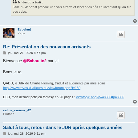
Mildendo a écrit :
Faire du Jdr c'est prendre une voix bizarre et lancer des dés en racontant qu'on tue
des gobs.
Esbehmj
Pape
Re: Présentation des nouveaux arrivants
M
jeu. mai 21, 2026 8:57 pm
e
s
Bienvenue
@Babouliné
par ici.
s
a
g
Bons jeux.
e
QADD, le JdR de Charlie Fleming, traduit et augmenté par mes soins :
http://www.reves-d-ailleurs.eu/viewforum.php?f=180
D6D, mon dernier petit jeu fantasy en 20 pages :
viewtopic.php?p=48306#p48306
calme_curieux_42
Profane
Salut à tous, retour dans le JDR après quelques années
M
jeu. mai 28, 2026 9:11 pm
e