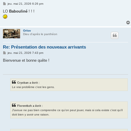
M
jeu. mai 21, 2026 6:26 pm
e
s
LO
Babouliné
! ! !
s
a
g
e
Orlov
Dieu d'après le panthéon
Re: Présentation des nouveaux arrivants
M
jeu. mai 21, 2026 7:43 pm
e
s
Bienvenue et bonne quête !
s
a
g
e
Cryoban a écrit :
Le vrai problème c'est les gens.
Florentbzh a écrit :
J'avoue ne pas bien comprendre ce qu'on peut jouer, mais si cela existe c'est qu'il
doit bien y avoir une raison.