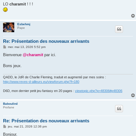
s
LO
charamit
! ! !
s
a
g
e
Esbehmj
Pape
Re: Présentation des nouveaux arrivants
M
mer. mai 13, 2026 5:52 pm
e
s
Bienvenue
@charamit
par ici.
s
a
g
Bons jeux.
e
QADD, le JdR de Charlie Fleming, traduit et augmenté par mes soins :
http://www.reves-d-ailleurs.eu/viewforum.php?f=180
D6D, mon dernier petit jeu fantasy en 20 pages :
viewtopic.php?p=48306#p48306
Babouliné
Profane
Re: Présentation des nouveaux arrivants
M
jeu. mai 21, 2026 12:36 pm
e
s
Bonjour,