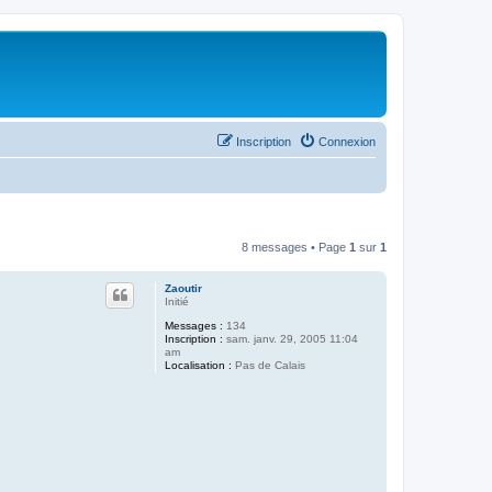
Inscription
Connexion
8 messages • Page
1
sur
1
Zaoutir
Initié
Messages :
134
Inscription :
sam. janv. 29, 2005 11:04
am
Localisation :
Pas de Calais