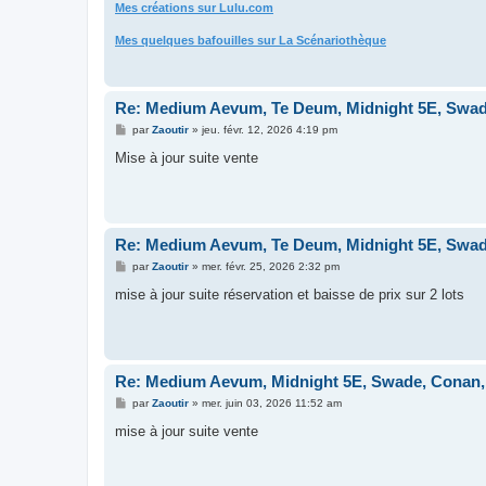
Mes créations sur Lulu.com
Mes quelques bafouilles sur La Scénariothèque
Re: Medium Aevum, Te Deum, Midnight 5E, Swade
M
par
Zaoutir
»
jeu. févr. 12, 2026 4:19 pm
e
s
Mise à jour suite vente
s
a
g
e
Re: Medium Aevum, Te Deum, Midnight 5E, Swade
M
par
Zaoutir
»
mer. févr. 25, 2026 2:32 pm
e
s
mise à jour suite réservation et baisse de prix sur 2 lots
s
a
g
e
Re: Medium Aevum, Midnight 5E, Swade, Conan,
M
par
Zaoutir
»
mer. juin 03, 2026 11:52 am
e
s
mise à jour suite vente
s
a
g
e