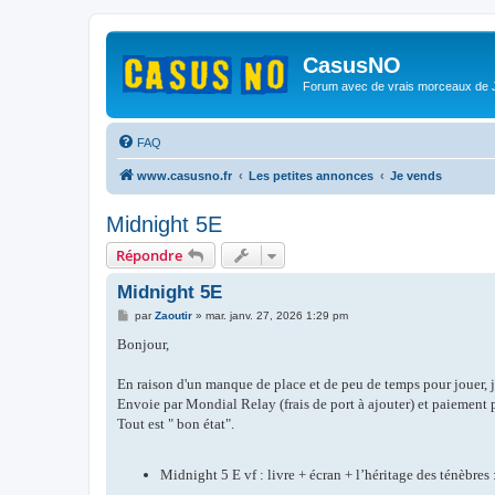
CasusNO
Forum avec de vrais morceaux de
FAQ
www.casusno.fr
Les petites annonces
Je vends
Midnight 5E
Répondre
Midnight 5E
M
par
Zaoutir
»
mar. janv. 27, 2026 1:29 pm
e
s
Bonjour,
s
a
g
En raison d'un manque de place et de peu de temps pour jouer, je 
e
Envoie par Mondial Relay (frais de port à ajouter) et paiement 
Tout est " bon état".
Midnight 5 E vf : livre + écran + l’héritage des ténèbres 