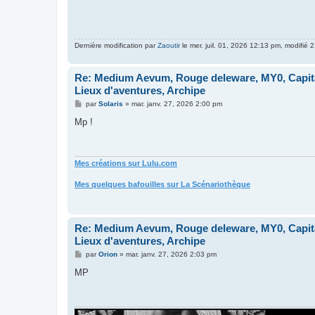
Dernière modification par
Zaoutir
le mer. juil. 01, 2026 12:13 pm, modifié 2
Re: Medium Aevum, Rouge deleware, MY0, Capita
Lieux d'aventures, Archipe
M
par
Solaris
»
mar. janv. 27, 2026 2:00 pm
e
s
Mp !
s
a
g
e
Mes créations sur Lulu.com
Mes quelques bafouilles sur La Scénariothèque
Re: Medium Aevum, Rouge deleware, MY0, Capita
Lieux d'aventures, Archipe
M
par
Orion
»
mar. janv. 27, 2026 2:03 pm
e
s
MP
s
a
g
e