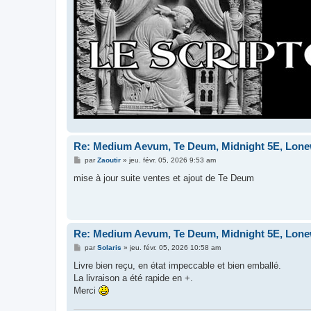
Re: Medium Aevum, Te Deum, Midnight 5E, Lonewo
M
par
Zaoutir
»
jeu. févr. 05, 2026 9:53 am
e
s
mise à jour suite ventes et ajout de Te Deum
s
a
g
e
Re: Medium Aevum, Te Deum, Midnight 5E, Lonewo
M
par
Solaris
»
jeu. févr. 05, 2026 10:58 am
e
s
Livre bien reçu, en état impeccable et bien emballé.
s
La livraison a été rapide en +.
a
g
Merci
e