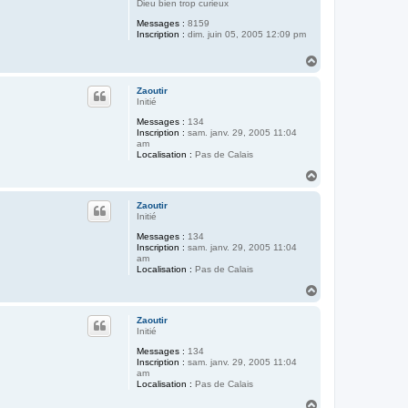
Dieu bien trop curieux
Messages :
8159
Inscription :
dim. juin 05, 2005 12:09 pm
H
a
u
Zaoutir
t
Initié
Messages :
134
Inscription :
sam. janv. 29, 2005 11:04
am
Localisation :
Pas de Calais
H
a
u
Zaoutir
t
Initié
Messages :
134
Inscription :
sam. janv. 29, 2005 11:04
am
Localisation :
Pas de Calais
H
a
u
Zaoutir
t
Initié
Messages :
134
Inscription :
sam. janv. 29, 2005 11:04
am
Localisation :
Pas de Calais
H