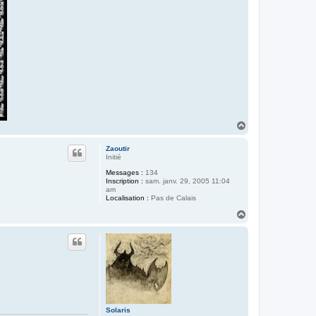
H
a
u
Zaoutir
t
Initié
Messages :
134
Inscription :
sam. janv. 29, 2005 11:04
am
Localisation :
Pas de Calais
H
a
u
t
Solaris