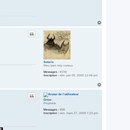
H
a
u
t
Solaris
Dieu bien trop curieux
Messages :
8159
Inscription :
dim. juin 05, 2005 12:09 pm
H
a
u
t
Orion
Prophète
Messages :
908
Inscription :
ven. mars 27, 2009 7:23 pm