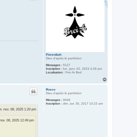
Florentbzh
Dieu d'après le panthéon
Messages :
5127
Inscription :
lun. janv. 02, 2023 4:26 pm
Localisation :
Pen Ar Bed
H
a
u
Rosco
t
Dieu d'après le panthéon
Messages :
9049
Inscription :
dim. avr. 30, 2017 10:23 am
. nov. 08, 2025 1:20 pm
nov. 08, 2025 12:49 pm