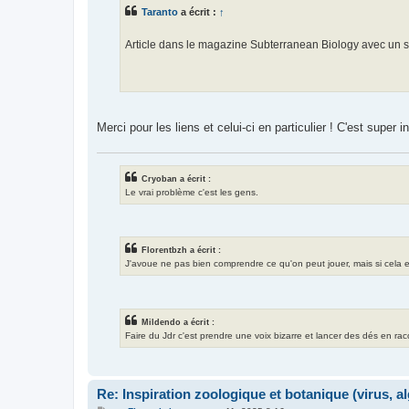
s
Taranto
a écrit :
↑
a
g
e
Article dans le magazine Subterranean Biology avec un 
Merci pour les liens et celui-ci en particulier ! C'est super i
Cryoban a écrit :
Le vrai problème c'est les gens.
Florentbzh a écrit :
J'avoue ne pas bien comprendre ce qu'on peut jouer, mais si cela exis
Mildendo a écrit :
Faire du Jdr c'est prendre une voix bizarre et lancer des dés en ra
Re: Inspiration zoologique et botanique (virus, a