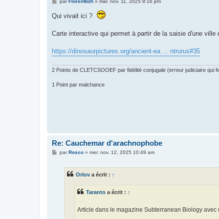
M
par
Florentbzh
»
mar. nov. 11, 2025 8:16 pm
e
s
Qui vivait ici ?
s
a
g
Carte interactive qui permet à partir de la saisie d'une vil
e
https://dinosaurpictures.org/ancient-ea ... ntrurus#35
2 Points de CLETCSOOEF par fidélité conjugale (erreur judiciaire qui fer
1 Point par malchance
Re: Cauchemar d'arachnophobe
M
par
Rosco
»
mer. nov. 12, 2025 10:49 am
e
s
s
Orlov
a écrit :
↑
a
g
e
Taranto
a écrit :
↑
Article dans le magazine Subterranean Biology avec 