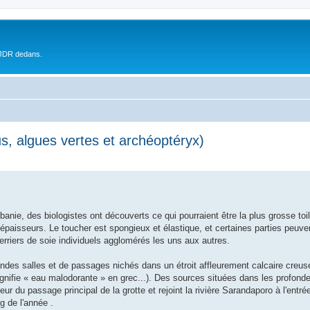
 JDR dedans.
us, algues vertes et archéoptéryx)
anie, des biologistes ont découverts ce qui pourraient être la plus grosse toi
épaisseurs. Le toucher est spongieux et élastique, et certaines parties peuve
terriers de soie individuels agglomérés les uns aux autres.
es salles et de passages nichés dans un étroit affleurement calcaire creusé 
ifie « eau malodorante » en grec...). Des sources situées dans les profondeu
ur du passage principal de la grotte et rejoint la rivière Sarandaporo à l'entré
g de l'année .