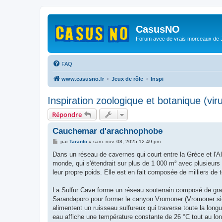
CasusNO
Forum avec de vrais morceaux de
FAQ
www.casusno.fr
Jeux de rôle
Inspi
Inspiration zoologique et botanique (vir
Répondre
Cauchemar d'arachnophobe
M
par
Taranto
»
sam. nov. 08, 2025 12:49 pm
e
s
Dans un réseau de cavernes qui court entre la Grèce et l'Alb
s
monde, qui s'étendrait sur plus de 1 000 m² avec plusieurs 
a
g
leur propre poids. Elle est en fait composée de milliers de 
e
La Sulfur Cave forme un réseau souterrain composé de grand
Sarandaporo pour former le canyon Vromoner (Vromoner sign
alimentent un ruisseau sulfureux qui traverse toute la longue
eau affiche une température constante de 26 °C tout au lon