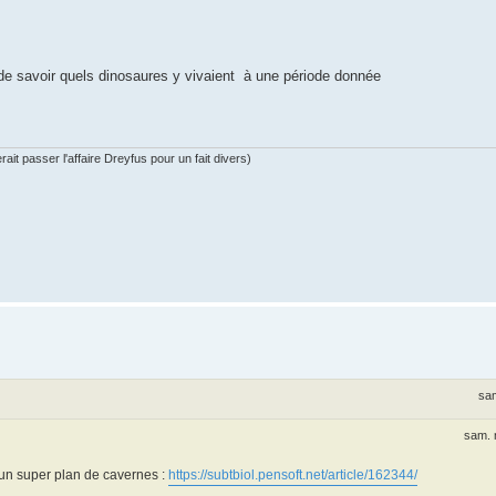
le de savoir quels dinosaures y vivaient à une période donnée
ait passer l'affaire Dreyfus pour un fait divers)
sam
sam. 
un super plan de cavernes :
https://subtbiol.pensoft.net/article/162344/