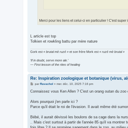
Merci pour les liens et celui-ci en particulier ! C'est super 
L article est top
Tolkien et rowkling battu par mère nature
Gork est
« brutal mè ruzé »
et son frère Mork est
« ruzé mè brutal »
‘If in doubt, serve more ale.’
— First lesson of the rites of healing
Re: Inspiration zoologique et botanique (virus, a
M
par
Ravachol
»
mer. déc. 10, 2025 7:16 pm
e
s
Connaissez vous Ken Allen ? C'est un orang outan du zoo 
s
a
g
Alors pourquoi j'en parle ici ?
e
Parce qu'il était le roi de l'évasion. Il avait même été sur
Bébé, il aurait dévissé les boulons de sa cage dans la nurs
.. Mais c'est surtout à partir de l'année 85 qu'il va montrer t
fois libre ? Il se promène sagement dans le zoo, au milieu d