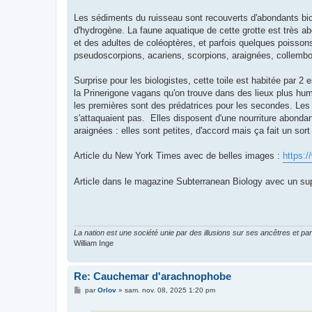
Les sédiments du ruisseau sont recouverts d'abondants biof
d'hydrogène. La faune aquatique de cette grotte est très 
et des adultes de coléoptères, et parfois quelques poissons
pseudoscorpions, acariens, scorpions, araignées, collembo
Surprise pour les biologistes, cette toile est habitée par 
la Prinerigone vagans qu'on trouve dans des lieux plus hum
les premières sont des prédatrices pour les secondes. Les 
s'attaquaient pas. Elles disposent d'une nourriture abonda
araignées : elles sont petites, d'accord mais ça fait un so
Article du New York Times avec de belles images :
https:/
Article dans le magazine Subterranean Biology avec un su
La nation est une société unie par des illusions sur ses ancêtres et par
William Inge
Re: Cauchemar d'arachnophobe
M
par
Orlov
»
sam. nov. 08, 2025 1:20 pm
e
s