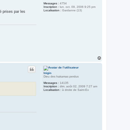
Messages :
4754
Inscription :
lun. oct. 09, 2006 9:25 pm
Localisation :
Gardanne (13)
é prises par les
H
a
u
t
Inigin
Dieu des hakamas perdus
Messages :
14135
Inscription :
dim. août 02, 2009 7:27 am
Localisation :
à droite de Saint-Ex