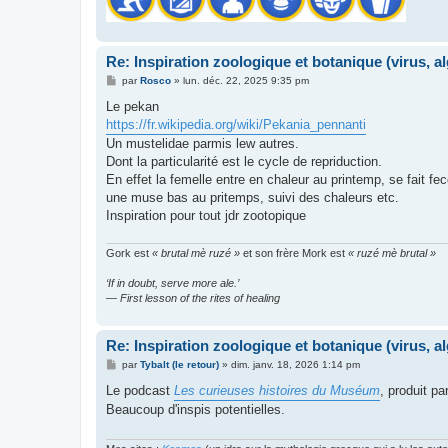
Re: Inspiration zoologique et botanique (virus, a
M
par
Rosco
»
lun. déc. 22, 2025 9:35 pm
e
s
Le pekan
s
https://fr.wikipedia.org/wiki/Pekania_pennanti
a
g
Un mustelidae parmis lew autres.
e
Dont la particularité est le cycle de repriduction.
En effet la femelle entre en chaleur au printemp, se fait f
une muse bas au pritemps, suivi des chaleurs etc.
Inspiration pour tout jdr zootopique
Gork est
« brutal mè ruzé »
et son frère Mork est
« ruzé mè brutal »
‘If in doubt, serve more ale.’
— First lesson of the rites of healing
Re: Inspiration zoologique et botanique (virus, a
M
par
Tybalt (le retour)
»
dim. janv. 18, 2026 1:14 pm
e
s
Le podcast
Les curieuses histoires du Muséum
, produit pa
s
Beaucoup d'inspis potentielles.
a
g
e