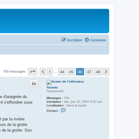
Inscription
Connexion
Page
46
sur
48
1
44
45
46
47
48
Précédent
Suivant
709 messages
…
Taranto
Transcendé
le d'araignée du
Messages :
784
Inscription :
dim. juil. 22, 2007 9:07 pm
nt s'effondrer sous
Localisation :
Dans le pastis
C
Contact :
o
n
par la rivière
t
a
rs de la grotte
c
e de la grotte. Son
t
e
r