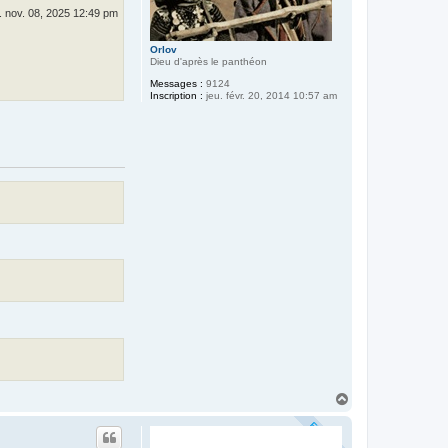
 nov. 08, 2025 12:49 pm
Orlov
Dieu d'après le panthéon
Messages :
9124
Inscription :
jeu. févr. 20, 2014 10:57 am
H
a
u
t