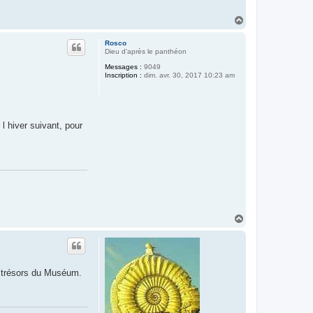
H
a
u
Rosco
t
Dieu d'après le panthéon
Messages :
9049
Inscription :
dim. avr. 30, 2017 10:23 am
l hiver suivant, pour
H
a
u
t
urs trésors du Muséum.