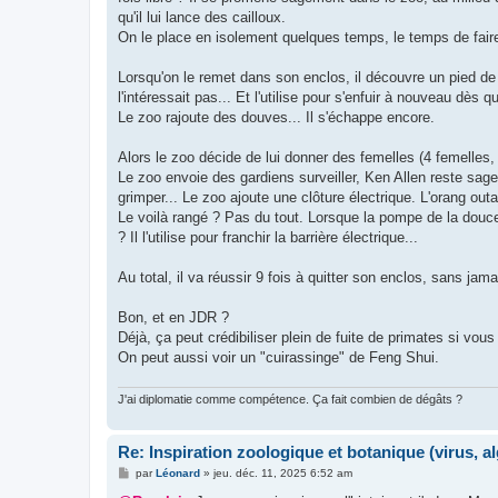
qu'il lui lance des cailloux.
On le place en isolement quelques temps, le temps de faire d
Lorsqu'on le remet dans son enclos, il découvre un pied de 
l'intéressait pas... Et l'utilise pour s'enfuir à nouveau dès q
Le zoo rajoute des douves... Il s'échappe encore.
Alors le zoo décide de lui donner des femelles (4 femelles, 
Le zoo envoie des gardiens surveiller, Ken Allen reste sage...
grimper... Le zoo ajoute une clôture électrique. L'orang ou
Le voilà rangé ? Pas du tout. Lorsque la pompe de la douce
? Il l'utilise pour franchir la barrière électrique...
Au total, il va réussir 9 fois à quitter son enclos, sans jam
Bon, et en JDR ?
Déjà, ça peut crédibiliser plein de fuite de primates si vous
On peut aussi voir un "cuirassinge" de Feng Shui.
J'ai diplomatie comme compétence. Ça fait combien de dégâts ?
Re: Inspiration zoologique et botanique (virus, a
M
par
Léonard
»
jeu. déc. 11, 2025 6:52 am
e