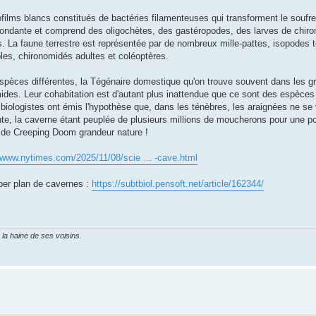
ilms blancs constitués de bactéries filamenteuses qui transforment le soufre
abondante et comprend des oligochètes, des gastéropodes, des larves de chir
. La faune terrestre est représentée par de nombreux mille-pattes, isopodes t
les, chironomidés adultes et coléoptères.
2 espèces différentes, la Tégénaire domestique qu'on trouve souvent dans les g
ides. Leur cohabitation est d'autant plus inattendue que ce sont des espèces 
biologistes ont émis l'hypothèse que, dans les ténèbres, les araignées ne se
nte, la caverne étant peuplée de plusieurs millions de moucherons pour une p
rt de Creeping Doom grandeur nature !
/www.nytimes.com/2025/11/08/scie ... -cave.html
per plan de cavernes :
https://subtbiol.pensoft.net/article/162344/
 la haine de ses voisins.