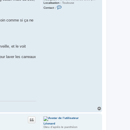
Localisation :
Toulouse
C
Contact :
o
n
t
n coin comme si ça ne
a
c
t
e
r
R
a
v
eille, et le voit
a
c
h
our laver les carreaux
o
l
H
a
u
t
Léonard
Dieu d'après le panthéon