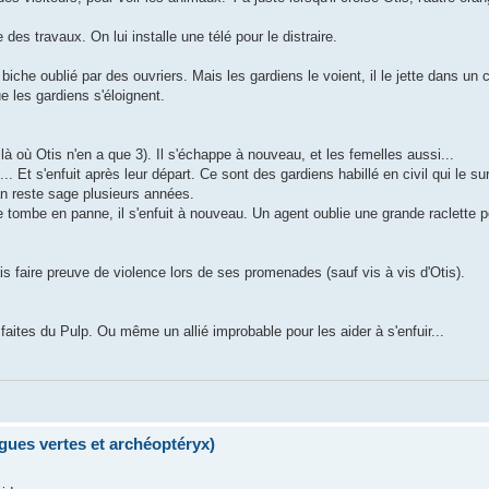
es travaux. On lui installe une télé pour le distraire.
biche oublié par des ouvriers. Mais les gardiens le voient, il le jette dans u
ue les gardiens s'éloignent.
là où Otis n'en a que 3). Il s'échappe à nouveau, et les femelles aussi...
 Et s'enfuit après leur départ. Ce sont des gardiens habillé en civil qui le surv
tan reste sage plusieurs années.
 tombe en panne, il s'enfuit à nouveau. Un agent oublie une grande raclette p
ais faire preuve de violence lors de ses promenades (sauf vis à vis d'Otis).
 faites du Pulp. Ou même un allié improbable pour les aider à s'enfuir...
lgues vertes et archéoptéryx)