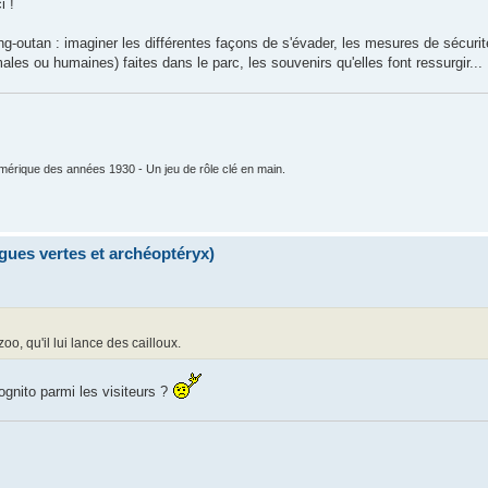
i !
ang-outan : imaginer les différentes façons de s'évader, les mesures de sécurit
les ou humaines) faites dans le parc, les souvenirs qu'elles font ressurgir...
mérique des années 1930 - Un jeu de rôle clé en main.
lgues vertes et archéoptéryx)
zoo, qu'il lui lance des cailloux.
ognito parmi les visiteurs ?