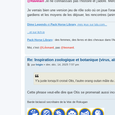
s
@Ravelain
Je ne connaissais pas l'histoire et j'adore. Merc
s
a
g
Je verrais bien une version jeu de rôle solo où on joue l'or
e
gardiens et les moyens de les déjouer, les rencontres (anima
Dime Legends
et
Pack Horse Library
, mes jeux sur lulu.com...
...et sur itch.io
Pack Horse Library
: des femmes, des livres et des chevaux dans l'A
Moi, c'est
@Léonard
, pas
@leonard
.
Re: Inspiration zoologique et botanique (virus, a
M
par
Inigin
»
dim. déc. 14, 2025 7:57 pm
e
s
s
a
g
Y'a juste lorsqu'il croisé Otis, l'autre orang outan mâle du 
e
Cette phrase veut-elle dire que Otis se promenait aussi inc
Barde biclassé secrétaire de la Voix de Rokugan