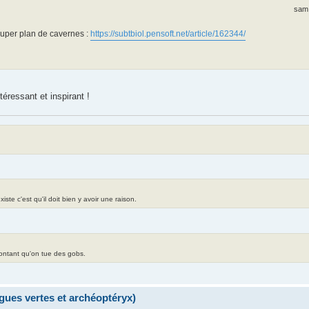
sam.
super plan de cavernes :
https://subtbiol.pensoft.net/article/162344/
ntéressant et inspirant !
te c'est qu'il doit bien y avoir une raison.
contant qu'on tue des gobs.
lgues vertes et archéoptéryx)