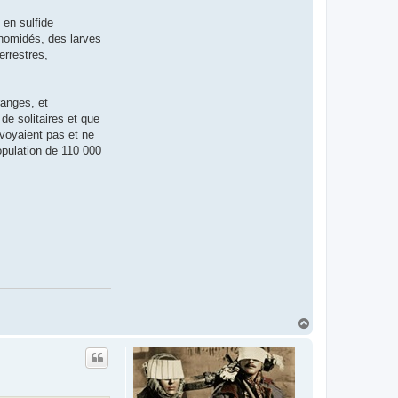
T
a
 en sulfide
r
onomidés, des larves
a
n
errestres,
t
o
ranges, et
de solitaires et que
 voyaient pas et ne
opulation de 110 000
H
a
u
t