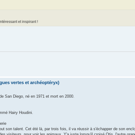
intéressant et inspirant !
lgues vertes et archéoptéryx)
de San Diego, né en 1971 et mort en 2000.
nommé Hairy Houdini.
erie
out son talent. Cet été là, par trois fois, il va réussir à s'échapper de son enclo
es visiteurs, pour voir les animaux. Y'a juste lorsqu'il croisé Otis, l'autre or