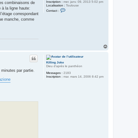
Inscription :
mer. janv. 09, 2013 5:02 pm
 des combinaisons de
Localisation :
Toulouse
 à la ligne haute:
C
Contact :
o
l’étage correspondant
n
haque manche, comme
t
a
c
t
e
r
J
H
i
c
a
e
u
y
t
Killing Joke
Dieu d'après le panthéon
 minutes par partie.
Messages :
2183
Inscription :
mar. mars 14, 2006 8:42 pm
azione