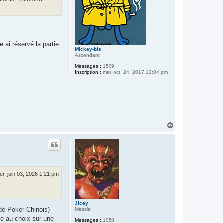
 ai réservé la partie
Mickey-bis
Ascendant
Messages :
1509
Inscription :
mar. oct. 24, 2017 12:04 pm
H
a
u
t
er. juin 03, 2026 1:21 pm
Jicey
 de Poker Chinois)
Messie
ce au choix sur une
Messages :
1058