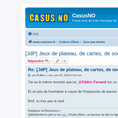
CasusNO
Forum avec de vrais morceaux de
FAQ
www.casusno.fr
Culture rôliste
Jeux pas droles
[JdP] Jeux de plateau, de cartes, de soc
Répondre
Re: [JdP] Jeux de plateau, de cartes, de soc
M
par
R.Alex
»
mer. juin 03, 2026 9:43 am
e
s
J'ai eu le même ressenti que toi,
@Cédric Ferrand
sur ce 
s
a
g
Et un peu de frustration à cause de l'impression de passer
e
Bref, tu n'es pas le seul.
Rejoignez la Résistance !
Sable&Soleil en pdf ou sur
lulu
, Cthulhu Blanc, un lanceur de dés en l