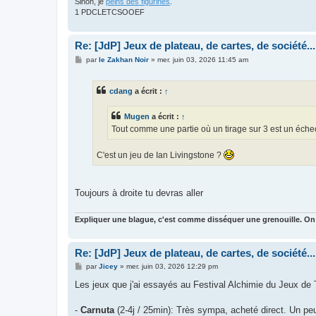
Sinon, je
peins des figurines
.
1 PDCLETCSOOEF
Re: [JdP] Jeux de plateau, de cartes, de société...
M
par
le Zakhan Noir
»
mer. juin 03, 2026 11:45 am
e
s
s
cdang
a écrit :
↑
a
g
e
Mugen
a écrit :
↑
Tout comme une partie où un tirage sur 3 est un échec 
C'est un jeu de Ian Livingstone ?
Toujours à droite tu devras aller
Expliquer une blague, c'est comme disséquer une grenouille. On
Re: [JdP] Jeux de plateau, de cartes, de société...
M
par
Jicey
»
mer. juin 03, 2026 12:29 pm
e
s
Les jeux que j'ai essayés au Festival Alchimie du Jeux de 
s
a
g
-
Carnuta
(2-4j / 25min): Très sympa, acheté direct. Un p