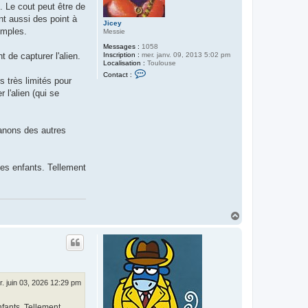
. Le cout peut être de
nt aussi des point à
Jicey
imples.
Messie
Messages :
1058
Inscription :
mer. janv. 09, 2013 5:02 pm
 de capturer l'alien.
Localisation :
Toulouse
C
Contact :
o
s très limités pour
n
 l'alien (qui se
t
a
c
t
e
canons des autres
r
J
i
c
des enfants. Tellement
e
y
H
a
u
t
. juin 03, 2026 12:29 pm
nfants. Tellement