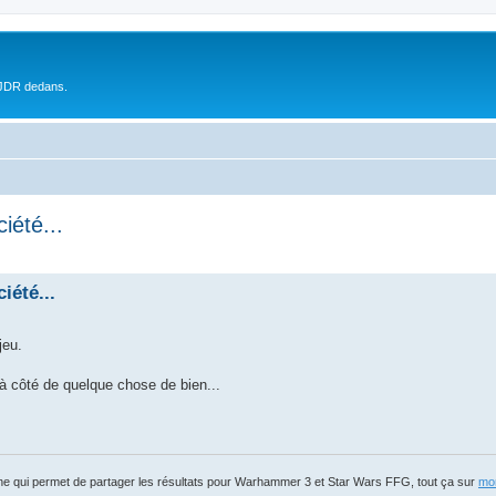
 JDR dedans.
iété...
iété...
jeu.
 à côté de quelque chose de bien...
igne qui permet de partager les résultats pour Warhammer 3 et Star Wars FFG, tout ça sur
mon