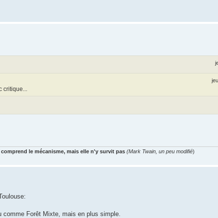
j
je
critique...
 comprend le mécanisme, mais elle n'y survit pas
(Mark Twain, un peu modifié
)
Toulouse:
eu comme Forêt Mixte, mais en plus simple.