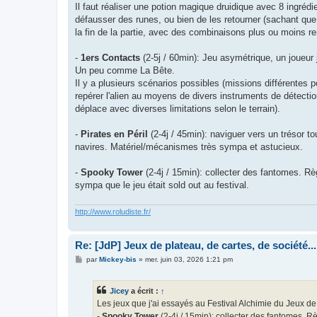
e
Il faut réaliser une potion magique druidique avec 8 ingréd
défausser des runes, ou bien de les retourner (sachant que 
la fin de la partie, avec des combinaisons plus ou moins ren
-
1ers Contacts
(2-5j / 60min): Jeu asymétrique, un joueur 
Un peu comme La Bête.
Il y a plusieurs scénarios possibles (missions différentes p
repérer l'alien au moyens de divers instruments de détectio
déplace avec diverses limitations selon le terrain).
-
Pirates en Péril
(2-4j / 45min): naviguer vers un trésor t
navires. Matériel/mécanismes très sympa et astucieux.
-
Spooky Tower
(2-4j / 15min): collecter des fantomes. R
sympa que le jeu était sold out au festival.
http://www.roludiste.fr/
Re: [JdP] Jeux de plateau, de cartes, de société...
M
par
Mickey-bis
»
mer. juin 03, 2026 1:21 pm
e
s
s
Jicey
a écrit :
↑
a
g
Les jeux que j'ai essayés au Festival Alchimie du Jeux d
e
-
Spooky Tower
(2-4j / 15min): collecter des fantomes. 