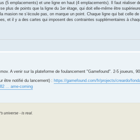
sus (5 emplacements) et une ligne en haut (4 emplacements). Il faut réaliser
se plus de points que la ligne du 1er étage, qui doit elle-même être supérieure
 masion ne s’écoule pas, on marque un point. Chaque ligne qui bat celle de 
ches, et il y a des cartes qui imposent des contraintes supplémentaires à c
imov. A venir sur la plateforme de foulancement "Gamefound". 2-5 joueurs, 90
 être notifié du lancement) :
https://gamefound.com/fr/projects/creardo/fond
82 ... ame-coming
universe - is real.