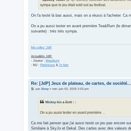
sympa que le jeu était sold out au festival.
On l'a testé là bas aussi, mais on a réussi à l'acheter. Ca 
On a pu aussi tester en avant première Tea&Rum (le dimanch
suivante) : très très sympa.
Ma collec' JdR
Actualités JdR:
- Joueur :
Wastburg
- MJ :
PbtArkeos
&
7e Mer
Re: [JdP] Jeux de plateau, de cartes, de société...
M
par
Jicey
»
mer. juin 03, 2026 2:03 pm
e
s
s
Mickey-bis
a écrit :
↑
a
g
e
On a pu aussi tester en avant première ...
Ca me fait penser que j'ai aussi testé un jeu pas encore su
Similaire à SkyJo et Dekal. Des cartes avec des valeurs de 