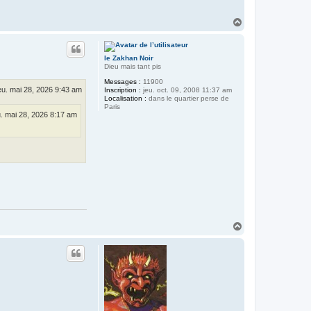
H
a
u
t
le Zakhan Noir
Dieu mais tant pis
Messages :
11900
eu. mai 28, 2026 9:43 am
Inscription :
jeu. oct. 09, 2008 11:37 am
Localisation :
dans le quartier perse de
Paris
u. mai 28, 2026 8:17 am
H
a
u
t