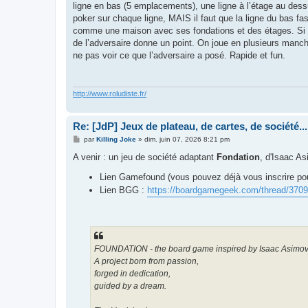
ligne en bas (5 emplacements), une ligne à l’étage au des
poker sur chaque ligne, MAIS il faut que la ligne du bas fas
comme une maison avec ses fondations et des étages. Si la
de l’adversaire donne un point. On joue en plusieurs man
ne pas voir ce que l’adversaire a posé. Rapide et fun.
http://www.roludiste.fr/
Re: [JdP] Jeux de plateau, de cartes, de société...
M
par
Killing Joke
»
dim. juin 07, 2026 8:21 pm
e
s
A venir : un jeu de société adaptant
Fondation
, d'Isaac As
s
a
Lien Gamefound (vous pouvez déjà vous inscrire pour
g
e
Lien BGG :
https://boardgamegeek.com/thread/3709
FOUNDATION - the board game inspired by Isaac Asimov's 
A project born from passion,
forged in dedication,
guided by a dream.