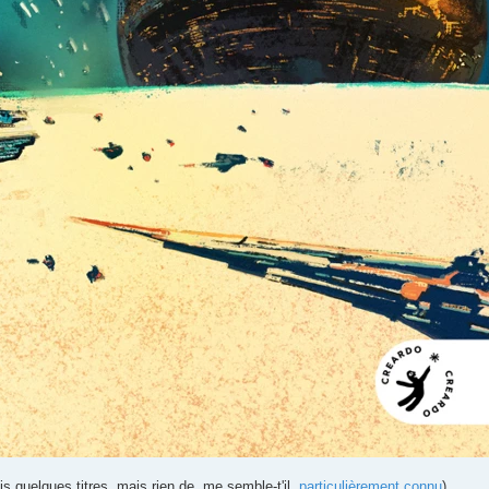
is quelques titres, mais rien de, me semble-t'il,
particulièrement connu
).