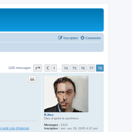
Inscription
Connexion
Page
78
sur
78
1
74
75
76
77
78
Précédent
1165 messages
…
R.Alex
Dieu d'après le panthéon
Messages :
2310
 petit coin d'internet
.
Inscription :
ven. avr. 29, 2005 4:37 pm