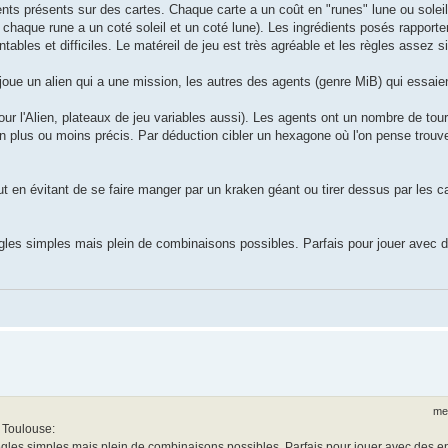
ients présents sur des cartes. Chaque carte a un coût en "runes" lune ou soleil
chaque rune a un coté soleil et un coté lune). Les ingrédients posés rapporte
tables et difficiles. Le matéreil de jeu est très agréable et les règles assez s
joue un alien qui a une mission, les autres des agents (genre MiB) qui essaient
our l'Alien, plateaux de jeu variables aussi). Les agents ont un nombre de tour
n plus ou moins précis. Par déduction cibler un hexagone où l'on pense trouver
out en évitant de se faire manger par un kraken géant ou tirer dessus par les 
ègles simples mais plein de combinaisons possibles. Parfais pour jouer avec 
mer
e Toulouse:
Règles simples mais plein de combinaisons possibles. Parfais pour jouer avec des e