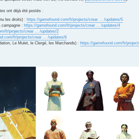
es ont déjà été postés :
nu les droits) :
https://gamefound.com/fr/projects/crear ... /updates/5
la campagne :
https://gamefound.com/fr/projects/crear ... /updates/4
/fr/projects/crear ... /updates/2
d.com/fr/projects/crear ... /updates/6
ndation, Le Mulet, le Clergé, les Marchands) :
https://gamefound.com/fr/projects