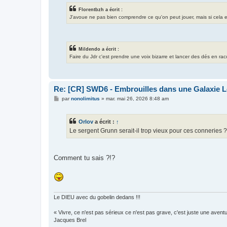
Florentbzh a écrit :
J'avoue ne pas bien comprendre ce qu'on peut jouer, mais si cela exis
Mildendo a écrit :
Faire du Jdr c'est prendre une voix bizarre et lancer des dés en ra
Re: [CR] SWD6 - Embrouilles dans une Galaxie Lo
M
par
nonolimitus
»
mar. mai 26, 2026 8:48 am
e
s
s
Orlov
a écrit :
↑
a
g
Le sergent Grunn serait-il trop vieux pour ces conneries ?
e
Comment tu sais ?!?
Le DIEU avec du gobelin dedans !!!
« Vivre, ce n'est pas sérieux ce n'est pas grave, c'est juste une aventu
Jacques Brel