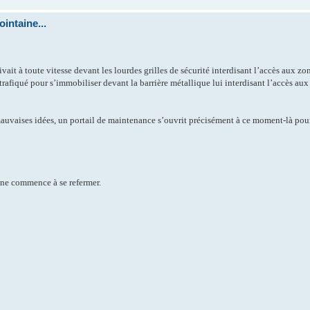
intaine...
ait à toute vitesse devant les lourdes grilles de sécurité interdisant l’accès aux zon
rafiqué pour s’immobiliser devant la barrière métallique lui interdisant l’accès aux 
uvaises idées, un portail de maintenance s’ouvrit précisément à ce moment-là pour 
l ne commence à se refermer.