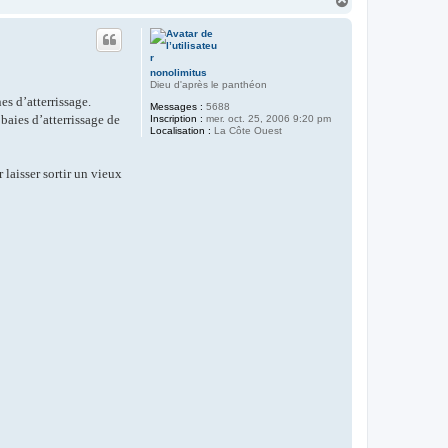
a
u
t
nonolimitus
Dieu d'après le panthéon
es d’atterrissage.
Messages :
5688
baies d’atterrissage de
Inscription :
mer. oct. 25, 2006 9:20 pm
Localisation :
La Côte Ouest
laisser sortir un vieux