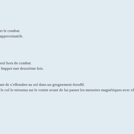
r le combat.
 approximatifs.
seul hors de combat.
 frapper une deuxième fois.
nt de s’effondrer au sol dans un grognement étouffé.
r le col le retourna sur le ventre avant de lui passer les menottes magnétiques avec eff