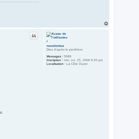
H
a
u
t
nonolimitus
Dieu d'après le panthéon
Messages :
5688
Inscription :
mer. oct. 25, 2006 9:20 pm
Localisation :
La Côte Ouest
i.