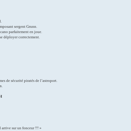
l.
imposant sergent Grunn.
écano parfaitement en joue.
 se déployer correctement.
es de sécurité piratés de l’astroport.
n.
H
 arrive sur un fonceur !!! »