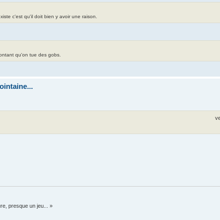
te c'est qu'il doit bien y avoir une raison.
contant qu'on tue des gobs.
intaine...
v
re, presque un jeu... »