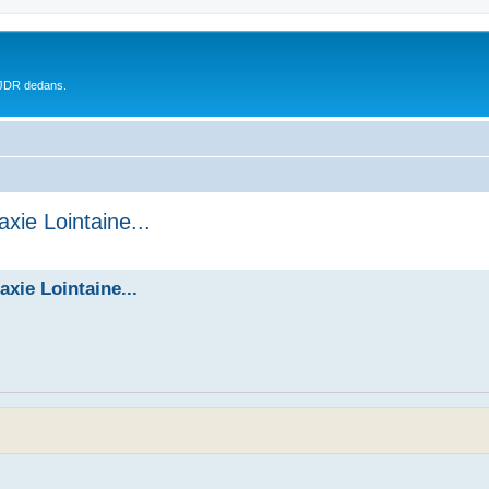
 JDR dedans.
ie Lointaine...
xie Lointaine...