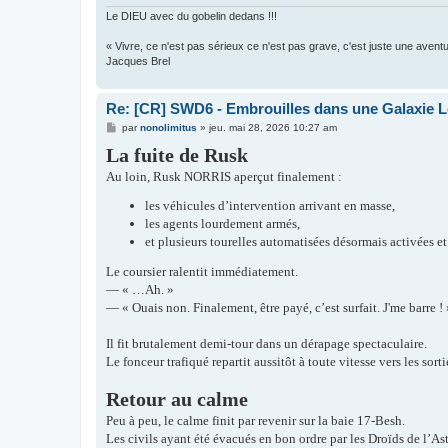
Le DIEU avec du gobelin dedans !!!
« Vivre, ce n'est pas sérieux ce n'est pas grave, c'est juste une aventu
Jacques Brel
Re: [CR] SWD6 - Embrouilles dans une Galaxie Lo
M
par
nonolimitus
»
jeu. mai 28, 2026 10:27 am
e
La fuite de Rusk
s
s
Au loin, Rusk NORRIS aperçut finalement :
a
g
e
les véhicules d’intervention arrivant en masse,
les agents lourdement armés,
et plusieurs tourelles automatisées désormais activées et
Le coursier ralentit immédiatement.
— « …Ah. »
— « Ouais non. Finalement, être payé, c’est surfait. J'me barre ! 
Il fit brutalement demi-tour dans un dérapage spectaculaire.
Le fonceur trafiqué repartit aussitôt à toute vitesse vers les sor
Retour au calme
Peu à peu, le calme finit par revenir sur la baie 17-Besh.
Les civils ayant été évacués en bon ordre par les Droïds de l’As