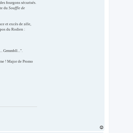
 des fourgons sécurisés.
ote du
Souffle de
ce et excès de zèle,
opos du Rodien :
.. Grmmbll...".
lôme ! Major de Promo
H
a