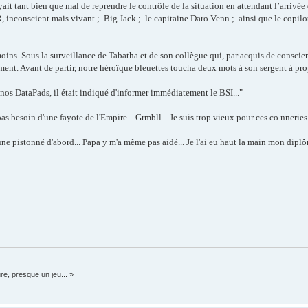
ait tant bien que mal de reprendre le contrôle de la situation en attendant l’arrivée
inconscient mais vivant ;
Big Jack ;
le capitaine Daro Venn ;
ainsi que le copil
oins. Sous la surveillance de Tabatha et de son collègue qui, par acquis de conscien
ment. Avant de partir, notre héroïque bleuettes toucha deux mots à son sergent à pr
 nos DataPads, il était indiqué d'informer immédiatement le BSI..."
as besoin d'une fayote de l'Empire... Grmbll... Je suis trop vieux pour ces co nneries.
s une pistonné d'abord... Papa y m'a même pas aidé... Je l'ai eu haut la main mon dip
re, presque un jeu... »