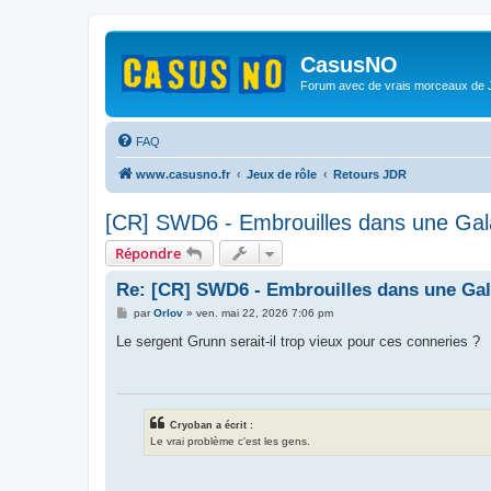
CasusNO
Forum avec de vrais morceaux de
FAQ
www.casusno.fr
Jeux de rôle
Retours JDR
[CR] SWD6 - Embrouilles dans une Galax
Répondre
Re: [CR] SWD6 - Embrouilles dans une Gala
M
par
Orlov
»
ven. mai 22, 2026 7:06 pm
e
s
Le sergent Grunn serait-il trop vieux pour ces conneries ?
s
a
g
e
Cryoban a écrit :
Le vrai problème c'est les gens.