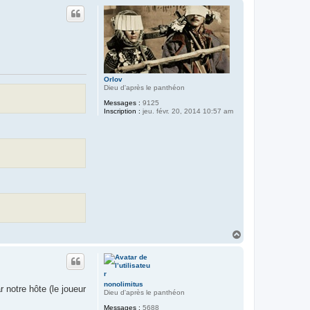
u
t
Orlov
Dieu d'après le panthéon
Messages :
9125
Inscription :
jeu. févr. 20, 2014 10:57 am
H
a
u
t
nonolimitus
 notre hôte (le joueur
Dieu d'après le panthéon
Messages :
5688