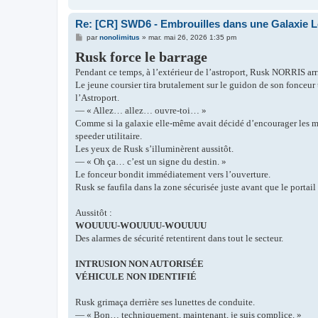
Re: [CR] SWD6 - Embrouilles dans une Galaxie Lo
M
par
nonolimitus
»
mar. mai 26, 2026 1:35 pm
e
Rusk force le barrage
s
s
Pendant ce temps, à l’extérieur de l’astroport, Rusk NORRIS arriv
a
g
Le jeune coursier tira brutalement sur le guidon de son fonceur t
e
l’Astroport.
— « Allez… allez… ouvre-toi… »
Comme si la galaxie elle-même avait décidé d’encourager les ma
speeder utilitaire.
Les yeux de Rusk s’illuminèrent aussitôt.
— « Oh ça… c’est un signe du destin. »
Le fonceur bondit immédiatement vers l’ouverture.
Rusk se faufila dans la zone sécurisée juste avant que le portai
Aussitôt :
WOUUUU-WOUUUU-WOUUUU
Des alarmes de sécurité retentirent dans tout le secteur.
INTRUSION NON AUTORISÉE
VÉHICULE NON IDENTIFIÉ
Rusk grimaça derrière ses lunettes de conduite.
— « Bon… techniquement, maintenant, je suis complice. »