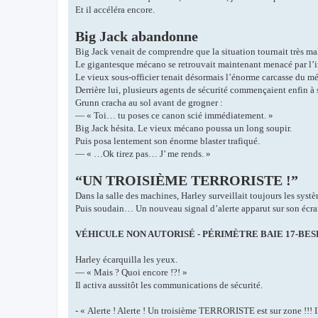
Et il accéléra encore.
Big Jack abandonne
Big Jack venait de comprendre que la situation tournait très ma
Le gigantesque mécano se retrouvait maintenant menacé par l’
Le vieux sous-officier tenait désormais l’énorme carcasse du m
Derrière lui, plusieurs agents de sécurité commençaient enfin à
Grunn cracha au sol avant de grogner :
— « Toi… tu poses ce canon scié immédiatement. »
Big Jack hésita. Le vieux mécano poussa un long soupir.
Puis posa lentement son énorme blaster trafiqué.
— « …Ok tirez pas… J’ me rends. »
“UN TROISIÈME TERRORISTE !”
Dans la salle des machines, Harley surveillait toujours les systèm
Puis soudain… Un nouveau signal d’alerte apparut sur son écra
VÉHICULE NON AUTORISÉ - PÉRIMÈTRE BAIE 17-BES
Harley écarquilla les yeux.
— « Mais ? Quoi encore !?! »
Il activa aussitôt les communications de sécurité.
-
« Alerte ! Alerte ! Un troisième TERRORISTE est sur zone !!! Il