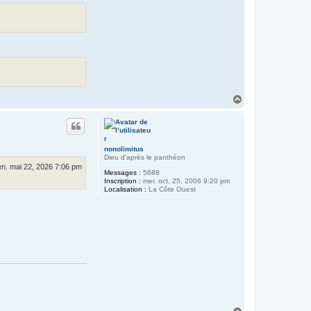
H
a
u
t
nonolimitus
Dieu d'après le panthéon
en. mai 22, 2026 7:06 pm
Messages :
5688
Inscription :
mer. oct. 25, 2006 9:20 pm
Localisation :
La Côte Ouest
H