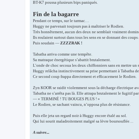
BT-K7 poussa plusieurs bips paniqués.
Fin de la bagarre
Pendant ce temps, sur le tarmac…
Huggy ne parvenait toujours pas à maîtriser le Rodien.
Très honnêtement, aucun des deux ne semblait vraiment domine
Ils roulaient surtout dans tous les sens en se donnant des coups
Puis soudain —
ZZZZRAK !
Tabatha arriva comme une tempête.
Sa matraque énergétique s’abattit brutalement.
L’onde de choc secoua les deux chiffonniers sans en mettre un 
Huggy relâcha instinctivement sa prise permettant à Tabatha de
Ce second coup frappa directement et efficacement le Rodien.
Zyn KOOR se raidit violemment sous la décharge électrique ava
Tabatha ne s’arrêta pas là. Elle attrapa brutalement le fugitif pa
— « TERMINÉ ! TU BOUGES PLUS ! »
Le Rodien, se sachant vaincu, n’opposa plus de résistance.
Puis elle jeta un regard noir à Huggy encore étalé au sol.
Qui lui sourit maladroitement malgré sa lèvre boursouflée…
A suivre...