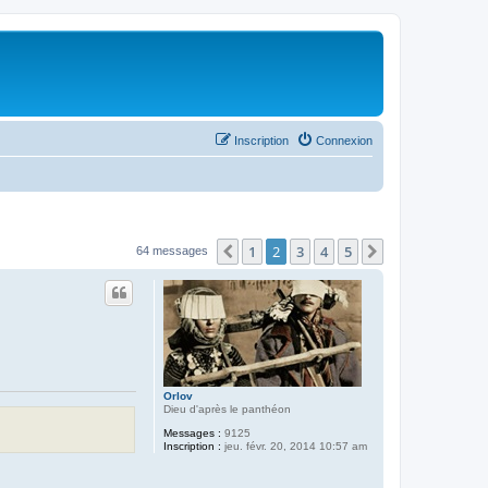
Inscription
Connexion
1
2
3
4
5
Précédent
Suivant
64 messages
Orlov
Dieu d'après le panthéon
Messages :
9125
Inscription :
jeu. févr. 20, 2014 10:57 am