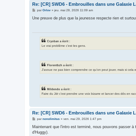
Re: [CR] SWD6 - Embrouilles dans une Galaxie Lo
M
par
Orlov
»
jeu. mai 28, 2026 11:09 am
e
s
Une preuve de plus que la jeunesse respecte rien et surtou
s
a
g
e
Cryoban a écrit :
Le vrai problème c'est les gens.
Florentbzh a écrit :
J'avoue ne pas bien comprendre ce qu'on peut jouer, mais si cela exis
Mildendo a écrit :
Faire du Jdr c'est prendre une voix bizarre et lancer des dés en ra
Re: [CR] SWD6 - Embrouilles dans une Galaxie Lo
M
par
nonolimitus
»
ven. mai 29, 2026 1:47 pm
e
s
Maintenant que l'intro est terminé, nous pouvons passer à t
s
d'Huggy).
a