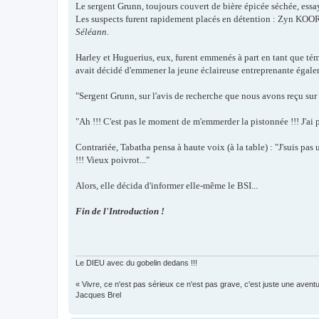
Le sergent Grunn, toujours couvert de bière épicée séchée, essay
Les suspects furent rapidement placés en détention :
Zyn KOOR, 
Séléann
.
Harley et Huguerius, eux, furent emmenés à part en tant que tém
avait décidé d'emmener la jeune éclaireuse entreprenante égale
"Sergent Grunn, sur l'avis de recherche que nous avons reçu sur
"Ah !!! C'est pas le moment de m'emmerder la pistonnée !!! J'ai p
Contrariée, Tabatha pensa à haute voix (à la table) : "J'suis pa
!!! Vieux poivrot..."
Alors, elle décida d'informer elle-même le BSI...
Fin de l'Introduction !
Le DIEU avec du gobelin dedans !!!
« Vivre, ce n'est pas sérieux ce n'est pas grave, c'est juste une aventu
Jacques Brel