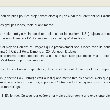
eu de pubs pour ce projet avant alors que j'en ai vu régulièrement pour d'a
s les groupes visés, mais quand même.
it Kickstarté y'a moins de deux mois qui est le deuxième KS (toujours une o
t par un influenceur D&D à succès, qui a fait "que" 4 millions.
'actual play de Donjons et Dragons qui a probablement son succès mais ils s
paré à Critical Role, Dimension 20, Dungeon Daddies...
clips animés rend probablement la diffusion sur tiktok plus facile, mais Fool's
e s'est beaucoup moins vendue.
ligne dans cet univers spécifique, donc pas tellement du surf sur leurs campa
on (à theme Folk Horror) s'était aussi quand même très bien vendu alors que 
mais vus ailleurs. Donc oui, je pense qu'outre une fanbase qu'on aurait facil
nts marketings.
BIEN le truc. Ça a dû leur coûter cher mais ça leur donne une excellente visib