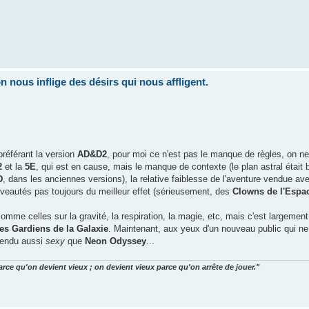
nous inflige des désirs qui nous affligent.
référant la version
AD&D2
, pour moi ce n'est pas le manque de règles, on ne
2
et la
5E
, qui est en cause, mais le manque de contexte (le plan astral était 
D
, dans les anciennes versions), la relative faiblesse de l'aventure vendue ave
uveautés pas toujours du meilleur effet (sérieusement, des
Clowns de l'Espa
omme celles sur la gravité, la respiration, la magie, etc, mais c'est largement
es Gardiens de la Galaxie
. Maintenant, aux yeux d'un nouveau public qui ne
 rendu aussi
sexy
que
Neon Odyssey
...
arce qu'on devient vieux ; on devient vieux parce qu'on arrête de jouer."