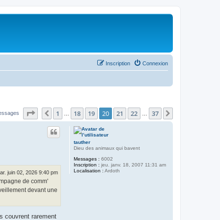
Inscription
Connexion
Page
20
sur
37
1
18
19
20
21
22
37
Précédent
Suivant
essages
…
…
tauther
Dieu des animaux qui bavent
Messages :
6002
Inscription :
jeu. janv. 18, 2007 11:31 am
Localisation :
Ardoth
ar. juin 02, 2026 9:40 pm
Campagne de comm'
veillement devant une
ers couvrent rarement