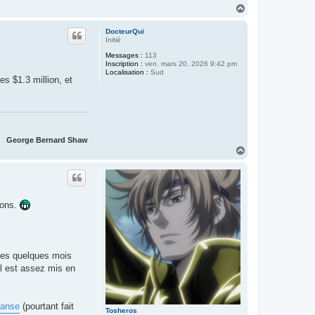
H
a
u
DocteurQui
t
Initié
Messages :
113
Inscription :
ven. mars 20, 2026 9:42 pm
Localisation :
Sud
es $1.3 million, et
George Bernard Shaw
H
a
u
t
ions.
les quelques mois
al est assez mis en
panse
(pourtant fait
Tosheros