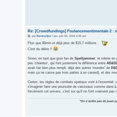
Re: [Crowdfundings] Foulancementimentale 2 : on 
M
par
DocteurQui
»
jeu. juin 04, 2026 4:39 am
e
s
Plus que 90min et déjà plus de $15,7 millions...
s
a
C'est du délire !!
g
e
Sinon, en tant que gros fan de
Spelljammer
, et même en p
peu '
chiantes
', qui font justement la différence entre
AD&D
avait l'air bien plus rempli, déjà des autres '
mondes
' de
D&
mais ça ne casse pas trois pattes à un canard), et des no
Certes, les règles de combats spatiaux vont à l'essentiel, c
s'imaginer faire une poursuite de vaisseaux comme dans
L
forcément cet univers, c'est sur qu'il ne l'ont vraiment pas
"On n'arrête pas de jouer p