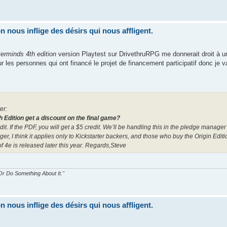
nous inflige des désirs qui nous affligent.
erminds 4th edition
version Playtest sur DrivethruRPG me donnerait droit à un
 les personnes qui ont financé le projet de financement participatif donc je va
er:
th Edition get a discount on the final game?
dit. If the PDF, you will get a $5 credit. We’ll be handling this in the pledge manager 
r, I think it applies only to Kickstarter backers, and those who buy the Origin Edit
 4e is released later this year.
Regards,
Steve
r Do Something About It."
nous inflige des désirs qui nous affligent.