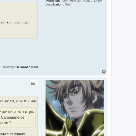
Inscription :
ven. mars 20, 2026 9:42 pm
Localisation :
Sud
texte + des tonnes
George Bernard Shaw
H
a
u
t
er. juin 03, 2026 8:56 am
. juin 02, 2026 9:40 pm
.) Campagne de
nasse ?
ouvrent rarement