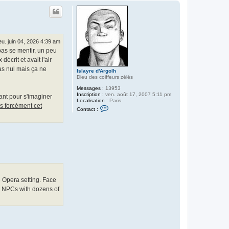
u
t
eu. juin 04, 2026 4:39 am
pas se mentir, un peu
écrit et avait l'air
pas nul mais ça ne
Islayre d'Argolh
Dieu des coiffeurs zélés
Messages :
13953
Inscription :
ven. août 17, 2007 5:11 pm
sant pour s'imaginer
Localisation :
Paris
s forcément cet
C
Contact :
o
n
t
a
c
t
e
r
I
s
l
e Opera setting. Face
a
y
s NPCs with dozens of
r
e
d
'
A
r
g