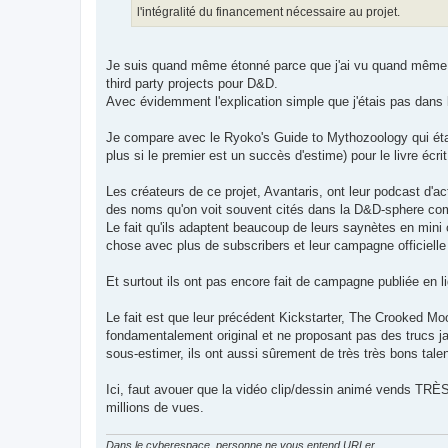
l'intégralité du financement nécessaire au projet.
Je suis quand même étonné parce que j'ai vu quand même p
third party projects pour D&D.
Avec évidemment l'explication simple que j'étais pas dan
Je compare avec le Ryoko's Guide to Mythozoology qui éta
plus si le premier est un succès d'estime) pour le livre écri
Les créateurs de ce projet, Avantaris, ont leur podcast d
des noms qu'on voit souvent cités dans la D&D-sphere com
Le fait qu'ils adaptent beaucoup de leurs saynètes en mini 
chose avec plus de subscribers et leur campagne officiell
Et surtout ils ont pas encore fait de campagne publiée en 
Le fait est que leur précédent Kickstarter, The Crooked Mo
fondamentalement original et ne proposant pas des trucs ja
sous-estimer, ils ont aussi sûrement de très très bons tale
Ici, faut avouer que la vidéo clip/dessin animé vends TRÈS 
millions de vues.
Dans le cyberespace, personne ne vous entend URLer