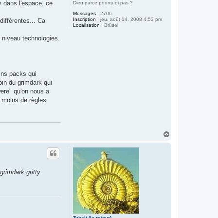
y dans l'espace, ce
Dieu parce pourquoi pas ?
Messages :
2706
Inscription :
jeu. août 14, 2008 4:53 pm
ifférentes... Ca
Localisation :
Brüsel
 niveau technologies.
ins packs qui
oin du grimdark qui
were" qu'on nous a
 moins de règles
H
a
u
t
grimdark gritty
Tybalt (le retour)