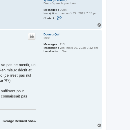
Dieu d'après le panthéon
Messages :
9954
Inscription :
mer. août 22, 2012 7:33 pm
C
Contact :
o
n
H
t
a
a
u
c
DocteurQui
t
t
Initié
e
Messages :
113
r
Inscription :
ven. mars 20, 2026 9:42 pm
T
Localisation :
Sud
y
b
a
l
 va pas se mentir, un
t
(
bien mieux décrit et
l
c (ce n'est pas nul
e
r
ce
?!?).
e
t
o
 suffisant pour
u
 connaissait pas
r
)
George Bernard Shaw
H
a