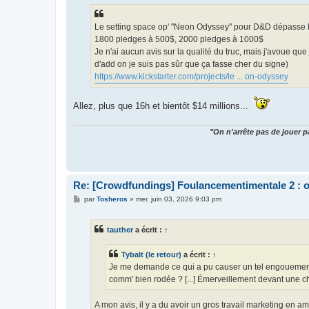
s
a
g
Le setting space op' "Neon Odyssey" pour D&D dépasse l
e
1800 pledges à 500$, 2000 pledges à 1000$
Je n'ai aucun avis sur la qualité du truc, mais j'avoue que
d'add on je suis pas sûr que ça fasse cher du signe)
https://www.kickstarter.com/projects/le ... on-odyssey
Allez, plus que 16h et bientôt $14 millions...
"On n'arrête pas de jouer p
Re: [Crowdfundings] Foulancementimentale 2 : on 
M
par
Tosheros
»
mer. juin 03, 2026 9:03 pm
e
s
s
tauther
a écrit :
↑
a
g
e
Tybalt (le retour)
a écrit :
↑
Je me demande ce qui a pu causer un tel engouement. 
comm' bien rodée ? [...] Émerveillement devant une ch
A mon avis, il y a du avoir un gros travail marketing en a