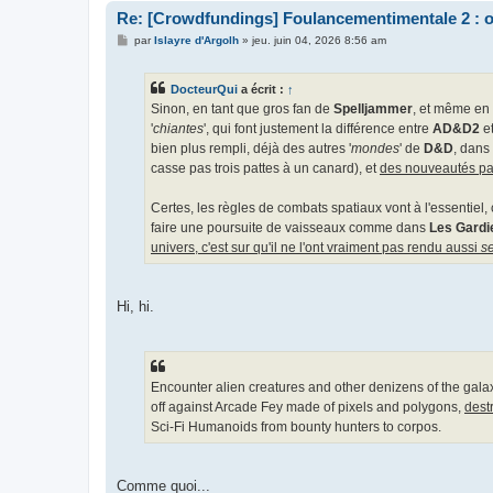
Re: [Crowdfundings] Foulancementimentale 2 : on 
M
par
Islayre d'Argolh
»
jeu. juin 04, 2026 8:56 am
e
s
s
DocteurQui
a écrit :
↑
a
g
Sinon, en tant que gros fan de
Spelljammer
, et même en 
e
'
chiantes
', qui font justement la différence entre
AD&D2
et
bien plus rempli, déjà des autres '
mondes
' de
D&D
, dans
casse pas trois pattes à un canard), et
des nouveautés pas
Certes, les règles de combats spatiaux vont à l'essentiel, 
faire une poursuite de vaisseaux comme dans
Les Gardi
univers, c'est sur qu'il ne l'ont vraiment pas rendu aussi
s
Hi, hi.
Encounter alien creatures and other denizens of the galax
off against Arcade Fey made of pixels and polygons,
dest
Sci-Fi Humanoids from bounty hunters to corpos.
Comme quoi...