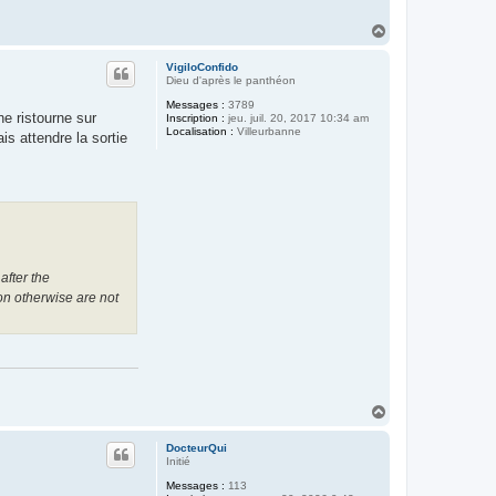
H
a
u
VigiloConfido
t
Dieu d'après le panthéon
Messages :
3789
e ristourne sur
Inscription :
jeu. juil. 20, 2017 10:34 am
Localisation :
Villeurbanne
is attendre la sortie
after the
ion otherwise are not
H
a
u
DocteurQui
t
Initié
Messages :
113