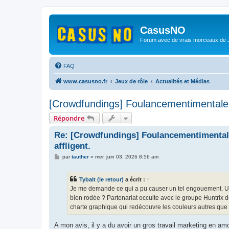
CasusNO
Forum avec de vrais morceaux de
FAQ
www.casusno.fr
Jeux de rôle
Actualités et Médias
[Crowdfundings] Foulancementimentale 2 
Répondre
Re: [Crowdfundings] Foulancementimentale 
affligent.
M
par
tauther
»
mer. juin 03, 2026 8:56 am
e
s
s
Tybalt (le retour)
a écrit :
↑
a
g
Je me demande ce qui a pu causer un tel engouement. Univ
e
bien rodée ? Partenariat occulte avec le groupe Huntrix 
charte graphique qui redécouvre les couleurs autres que l
A mon avis, il y a du avoir un gros travail marketing en am