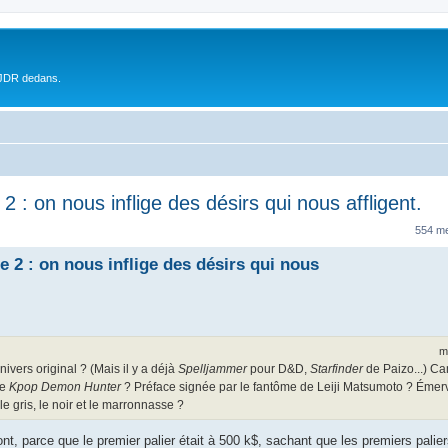
 JDR dedans.
: on nous inflige des désirs qui nous affligent.
554 m
2 : on nous inflige des désirs qui nous
m
ers original ? (Mais il y a déjà
Spelljammer
pour D&D,
Starfinder
de Paizo...) 
de
Kpop Demon Hunter
? Préface signée par le fantôme de Leiji Matsumoto ? Émer
e gris, le noir et le marronnasse ?
ont, parce que le premier palier était à 500 k$, sachant que les premiers pali