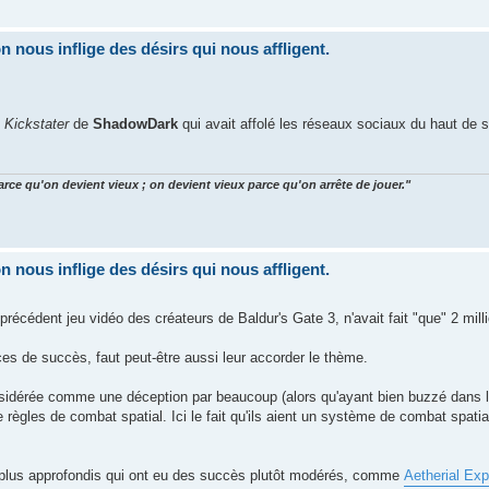
nous inflige des désirs qui nous affligent.
u
Kickstater
de
ShadowDark
qui avait affolé les réseaux sociaux du haut de s
arce qu'on devient vieux ; on devient vieux parce qu'on arrête de jouer."
nous inflige des désirs qui nous affligent.
précédent jeu vidéo des créateurs de Baldur's Gate 3, n'avait fait "que" 2 mill
ces de succès, faut peut-être aussi leur accorder le thème.
onsidérée comme une déception par beaucoup (alors qu'ayant bien buzzé dans 
de règles de combat spatial. Ici le fait qu'ils aient un système de combat spati
n plus approfondis qui ont eu des succès plutôt modérés, comme
Aetherial Ex