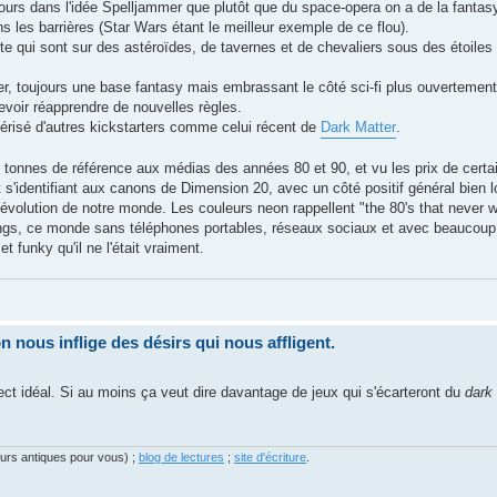
jours dans l'idée Spelljammer que plutôt que du space-opera on a de la fantas
 les barrières (Star Wars étant le meilleur exemple de ce flou).
qui sont sur des astéroïdes, de tavernes et de chevaliers sous des étoiles d
r, toujours une base fantasy mais embrassant le côté sci-fi plus ouvertement
devoir réapprendre de nouvelles règles.
vérisé d'autres kickstarters comme celui récent de
Dark Matter
.
es tonnes de référence aux médias des années 80 et 90, et vu les prix de certa
t s'identifiant aux canons de Dimension 20, avec un côté positif général bien l
l'évolution de notre monde. Les couleurs neon rappellent "the 80's that never 
hings, ce monde sans téléphones portables, réseaux sociaux et avec beaucoup
 funky qu'il ne l'était vraiment.
nous inflige des désirs qui nous affligent.
ect idéal. Si au moins ça veut dire davantage de jeux qui s'écarteront du
dark 
eurs antiques pour vous) ;
blog de lectures
;
site d'écriture
.