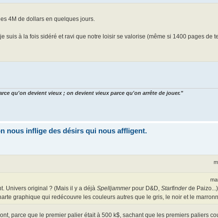
es 4M de dollars en quelques jours.
 je suis à la fois sidéré et ravi que notre loisir se valorise (même si 1400 pages de 
arce qu'on devient vieux ; on devient vieux parce qu'on arrête de jouer."
nous inflige des désirs qui nous affligent.
m
mar
Univers original ? (Mais il y a déjà
Spelljammer
pour D&D,
Starfinder
de Paizo..
arte graphique qui redécouvre les couleurs autres que le gris, le noir et le marron
mont, parce que le premier palier était à 500 k$, sachant que les premiers paliers c