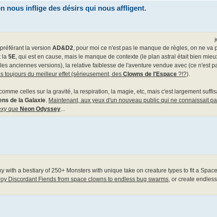
nous inflige des désirs qui nous affligent.
j
préférant la version
AD&D2
, pour moi ce n'est pas le manque de règles, on ne va 
 la
5E
, qui est en cause, mais le manque de contexte (le plan astral était bien mieux d
 les anciennes versions), la relative faiblesse de l'aventure vendue avec (ce n'est 
 toujours du meilleur effet (sérieusement, des
Clowns de l'Espace
?!?)
.
comme celles sur la gravité, la respiration, la magie, etc, mais c'est largement suffi
ens de la Galaxie
.
Maintenant, aux yeux d'un nouveau public qui ne connaissait pa
exy
que
Neon Odyssey
...
y with a bestiary of 250+ Monsters with unique take on creature types to fit a Spac
roy Discordant Fiends from space clowns to endless bug swarms
, or create endles