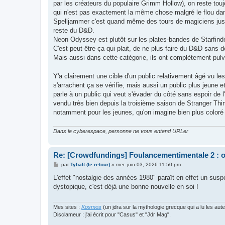
par les créateurs du populaire Grimm Hollow), on reste tou
qui n'est pas exactement la même chose malgré le flou dans
Spelljammer c'est quand même des tours de magiciens juste 
reste du D&D.
Neon Odyssey est plutôt sur les plates-bandes de Starfinde
C'est peut-être ça qui plait, de ne plus faire du D&D sans 
Mais aussi dans cette catégorie, ils ont complètement pul
Y'a clairement une cible d'un public relativement âgé vu l
s'arrachent ça se vérifie, mais aussi un public plus jeune e
parle à un public qui veut s'évader du côté sans espoir de 
vendu très bien depuis la troisième saison de Stranger T
notamment pour les jeunes, qu'on imagine bien plus coloré et
Dans le cyberespace, personne ne vous entend URLer
Re: [Crowdfundings] Foulancementimentale 2 : on 
M
par
Tybalt (le retour)
»
mer. juin 03, 2026 11:50 pm
e
s
L'effet "nostalgie des années 1980" paraît en effet un susp
s
dystopique, c'est déjà une bonne nouvelle en soi !
a
g
e
Mes sites :
Kosmos
(un jdra sur la mythologie grecque qui a lu les aut
Disclameur : j'ai écrit pour "Casus" et "Jdr Mag".