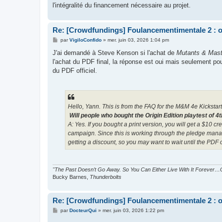
l'intégralité du financement nécessaire au projet.
Re: [Crowdfundings] Foulancementimentale 2 : on 
M
par
VigiloConfido
»
mer. juin 03, 2026 1:04 pm
e
s
J'ai demandé à Steve Kenson si l'achat de
Mutants & Mast
s
l'achat du PDF final, la réponse est oui mais seulement pour
a
g
du PDF officiel.
e
Hello, Yann. This is from the FAQ for the M&M 4e Kickstart
Will people who bought the Origin Edition playtest of 4
A: Yes. If you bought a print version, you will get a $10 cre
campaign.
Since this is working through the pledge manage
getting a discount, so you may want to wait until the PDF of
"The Past Doesn’t Go Away. So You Can Either Live With It Forever…O
Bucky Barnes,
Thunderbolts
Re: [Crowdfundings] Foulancementimentale 2 : on 
M
par
DocteurQui
»
mer. juin 03, 2026 1:22 pm
e
s