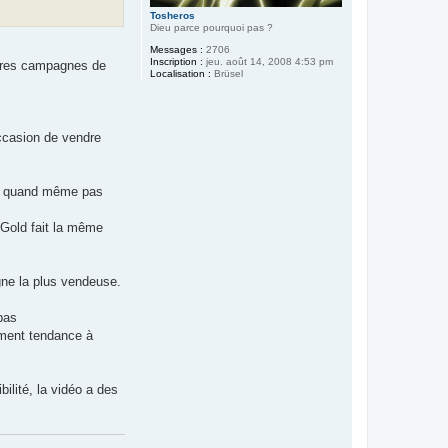
Tosheros
Dieu parce pourquoi pas ?
Messages :
2706
Inscription :
jeu. août 14, 2008 4:53 pm
utres campagnes de
Localisation :
Brüsel
ccasion de vendre
ont quand même pas
 Gold fait la même
gne la plus vendeuse.
pas
ement tendance à
ilité, la vidéo a des