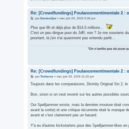
Re: [Crowdfundings] Foulancementimentale 2 : on 
M
par
DocteurQui
»
mer. juin 03, 2026 9:38 pm
e
s
Plus que 8h et déjà plus de $14,5 millions...
s
a
C'est un peu dingue pour du JdR, non ? Je me souviens d
g
pourtant, là j'en n'ai quasiment pas entendu parlé...
e
"On n'arrête pas de jouer p
Re: [Crowdfundings] Foulancementimentale 2 : on 
M
par
Tosheros
»
mer. juin 03, 2026 11:20 pm
e
s
Toujours dans les comparaisons, Divinity Original Sin 2, le 
s
a
g
Bon, sinon si on veut revenir sur les autres possibles sour
e
Oui Spelljammer existe, mais la dernière mouture était c
avant la sortie) et une critique récurrente était le manque 
avant et c'est clairement pas un hasard.
Y'a eu d'autres kickstarters pour des Spelljammer-likes e