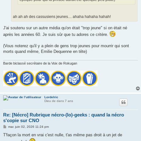
ah ah ah des cassusiens jeunes.... ahaha hahaha hahah!
J'ai soutenu sur un autre média qu'on était "trop jeune" si on était né
après les années 60. Je suis sûr que tu adores ce critère.
(Vous noterez qu'il y a plein de gens trop jeunes pour mourrir qui sont
morts quand même, Emilie Dequenne en tête)
Barde biclassé secrétaire de la Voix de Rokugan
Lordelric
Dieu de dans 7 ans
Re: [Nécro] Rubrique nécro-(lo)-geeks : quand la nécro
s'copie sur CNO
M
mar. juin 02, 2026 11:24 pm
e
s
T'façon la mort en vrai c'est nulle, t'as même pas droit à un jet de
s