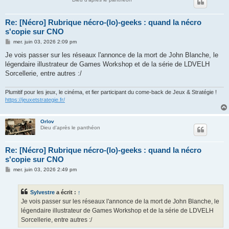
Re: [Nécro] Rubrique nécro-(lo)-geeks : quand la nécro
s'copie sur CNO
M
mer. juin 03, 2026 2:09 pm
e
s
Je vois passer sur les réseaux l'annonce de la mort de John Blanche, le
s
légendaire illustrateur de Games Workshop et de la série de LDVELH
a
g
Sorcellerie, entre autres :/
e
Plumitif pour les jeux, le cinéma, et fier participant du come-back de Jeux & Stratégie !
https://jeuxetstrategie.fr/
Orlov
Dieu d'après le panthéon
Re: [Nécro] Rubrique nécro-(lo)-geeks : quand la nécro
s'copie sur CNO
M
mer. juin 03, 2026 2:49 pm
e
s
s
Sylvestre
a écrit :
↑
a
g
Je vois passer sur les réseaux l'annonce de la mort de John Blanche, le
e
légendaire illustrateur de Games Workshop et de la série de LDVELH
Sorcellerie, entre autres :/