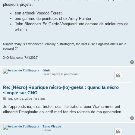
s
plusieurs projets:
a
g
son artbook Voodoo Forest
e
une gamme de peintures chez Army Painter
John Blanche's En Garde-Vanguard une gamme de miniatures de
54 mm
Ninjak: "Why is it whenever i employ a stratagem, the idiot i use it against labels me a
coward ?"
X-O Manowar 7# (2012)
fafnir
Dieu d'après le panthéon
Re: [Nécro] Rubrique nécro-(lo)-geeks : quand la nécro
s'copie sur CNO
M
jeu. juin 04, 2026 7:57 am
e
s
Je l'apprends ici, c'est triste ; ses illustrations pour Warhammer ont
s
alimenté l'imaginaire collectif med fan des rolistes de ma generation.
a
g
e
Sans Visage
Banni