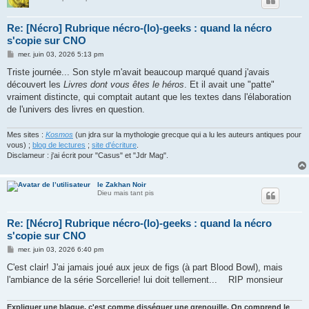
Re: [Nécro] Rubrique nécro-(lo)-geeks : quand la nécro
s'copie sur CNO
M
mer. juin 03, 2026 5:13 pm
e
s
Triste journée... Son style m'avait beaucoup marqué quand j'avais
s
découvert les
Livres dont vous êtes le héros
. Et il avait une "patte"
a
g
vraiment distincte, qui comptait autant que les textes dans l'élaboration
e
de l'univers des livres en question.
Mes sites :
Kosmos
(un jdra sur la mythologie grecque qui a lu les auteurs antiques pour
vous) ;
blog de lectures
;
site d'écriture
.
Disclameur : j'ai écrit pour "Casus" et "Jdr Mag".
le Zakhan Noir
Dieu mais tant pis
Re: [Nécro] Rubrique nécro-(lo)-geeks : quand la nécro
s'copie sur CNO
M
mer. juin 03, 2026 6:40 pm
e
s
C'est clair! J'ai jamais joué aux jeux de figs (à part Blood Bowl), mais
s
l'ambiance de la série Sorcellerie! lui doit tellement... RIP monsieur
a
g
e
Expliquer une blague, c'est comme disséquer une grenouille. On comprend le