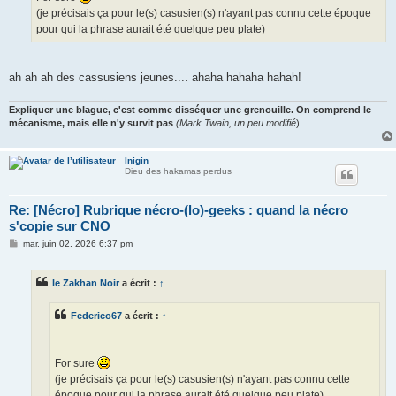
(je précisais ça pour le(s) casusien(s) n'ayant pas connu cette époque
pour qui la phrase aurait été quelque peu plate)
ah ah ah des cassusiens jeunes.... ahaha hahaha hahah!
Expliquer une blague, c'est comme disséquer une grenouille. On comprend le
mécanisme, mais elle n'y survit pas
(Mark Twain, un peu modifié
)
Inigin
Dieu des hakamas perdus
Re: [Nécro] Rubrique nécro-(lo)-geeks : quand la nécro
s'copie sur CNO
M
mar. juin 02, 2026 6:37 pm
e
s
s
le Zakhan Noir
a écrit :
↑
a
g
e
Federico67
a écrit :
↑
For sure
(je précisais ça pour le(s) casusien(s) n'ayant pas connu cette
époque pour qui la phrase aurait été quelque peu plate)