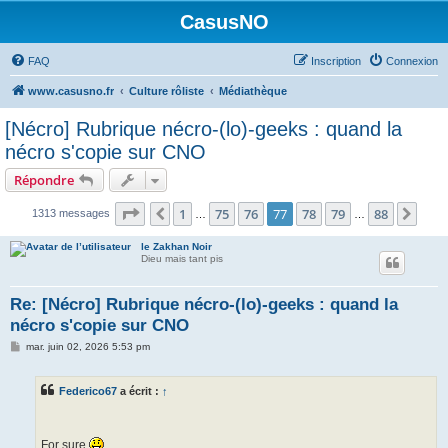
CasusNO
FAQ
Inscription
Connexion
www.casusno.fr
Culture rôliste
Médiathèque
[Nécro] Rubrique nécro-(lo)-geeks : quand la
nécro s'copie sur CNO
Répondre
Page
77
sur
88
1
75
76
77
78
79
88
Précédent
Suiv
1313 messages
…
…
le Zakhan Noir
Dieu mais tant pis
Re: [Nécro] Rubrique nécro-(lo)-geeks : quand la
nécro s'copie sur CNO
M
mar. juin 02, 2026 5:53 pm
e
s
s
Federico67
a écrit :
↑
a
g
e
For sure