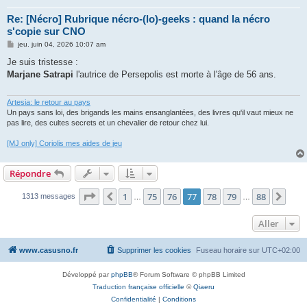
Re: [Nécro] Rubrique nécro-(lo)-geeks : quand la nécro
s'copie sur CNO
M
jeu. juin 04, 2026 10:07 am
e
s
Je suis tristesse :
s
Marjane Satrapi
l'autrice de Persepolis est morte à l'âge de 56 ans.
a
g
e
Artesia: le retour au pays
Un pays sans loi, des brigands les mains ensanglantées, des livres qu'il vaut mieux ne
pas lire, des cultes secrets et un chevalier de retour chez lui.
[MJ only] Coriolis mes aides de jeu
Répondre
Page
77
sur
88
1
75
76
77
78
79
88
Précédent
Suiv
1313 messages
…
…
Aller
www.casusno.fr
Supprimer les cookies
Fuseau horaire sur
UTC+02:00
Développé par
phpBB
® Forum Software © phpBB Limited
Traduction française officielle
©
Qiaeru
Confidentialité
|
Conditions