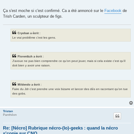
Ça s'est moche si c'est confirmé. Ca a été annoncé sur le
Facebook
de
Trish Carden, un sculpteur de figs.
Cryoban a écrit :
Le vrai problème c'est les gens.
Florentbzh a écrit :
J'avoue ne pas bien comprendre ce qu'on peut jouer, mais si cela existe c'est qu'il
doit bien y avoir une raison.
Mildendo a écrit :
Faire du Jdr c'est prendre une voix bizarre et lancer des dés en racontant qu'on tue
des gobs.
Tristan
Panthéon
Re: [Nécro] Rubrique nécro-(lo)-geeks : quand la nécro
s'copie sur CNO