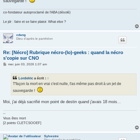
sauvegarde !
a
g
e
co-fondateur autoproclamé de l'ABA (désolé)
Le jdr : faire et se faire plaisir. What else ?
cdang
Dieu d'après le panthéon
Re: [Nécro] Rubrique nécro-(lo)-geeks : quand la nécro
s'copie sur CNO
M
mer. juin 03, 2026 1:07 am
e
s
s
Lordelric
a écrit :
↑
a
g
T'façon la mort en vrai c'est nulle, t'as même pas droit à un jet de
e
sauvegarde !
Moi, j'ai déjà sacrifié mon point de destin quand j'avais 18 mois...
--
Vous êtes mort
[2 points CLETCSOOEF]
Sylvestre
Dieu d'après le panthéon