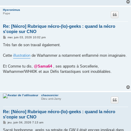
Hyeronimus
Pape
Re: [Nécro] Rubrique nécro-(lo)-geeks : quand la nécro
s'copie sur CNO
M
mer. juin 03, 2026 10:02 pm
e
s
Très fan de son travail également.
s
a
g
Cette
illustration
de Warhammer a notamment enflammé mon imaginaire.
e
Et Comme tu dis,
@Sama64
, ses apports à Sorcellerie,
Warhammer/WH40K et aux Défis fantastiques sont inoubliables.
chaosorcier
Dieu anti-Jamy
Re: [Nécro] Rubrique nécro-(lo)-geeks : quand la nécro
s'copie sur CNO
M
jeu. juin 04, 2026 7:13 am
e
s
Sacré bonhomme, après sa retraite de GW il était encore impliqué dans