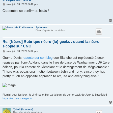
M
mer. juin 03, 2026 3:42 pm
e
s
Ca semble se confirmer, hélàs !
s
a
g
e
Sylvestre
Dieu d'après le panthéon
Re: [Nécro] Rubrique nécro-(lo)-geeks : quand la nécro
s'copie sur CNO
M
mer. juin 03, 2026 5:02 pm
e
s
Grame Davis
raconte sur son blog
que Blanche est représenté à deux
s
reprises par Tony Ackland dans le livre de base de Warhammer JDR 1ère
a
g
édition, pour la carrière de Mendiant et le dérangement de Mégalomanie :
e
"There was occasional friction between John and Tony, since they had
pretty much an opposite approach to art, life and everything else."
Plumitif pour les jeux, le cinéma, et fier participant du come-back de Jeux & Stratégie !
https://jeuxetstrategie.fr/
Tybalt (le retour)
Dieu d'après le panthéon