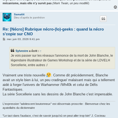
mécanisme, mais elle n'y survit pas
(Mark Twain, un peu modifié
)
Sama64
Dieu d'après le panthéon
Re: [Nécro] Rubrique nécro-(lo)-geeks : quand la nécro
s'copie sur CNO
M
mer. juin 03, 2026 9:41 pm
e
s
s
Sylvestre
a écrit :
↑
a
g
Je vois passer sur les réseaux l'annonce de la mort de John Blanche, le
e
légendaire illustrateur de Games Workshop et de la série de LDVELH
Sorcellerie, entre autres :/
Vraiment une triste nouvelle
. Comme dit précédemment, Blanche
avait un style bien à lui, un peu cradingue/ malaisant mais qui a tellement
aidé à forger l'univers de Warhammer /Wh40k et celui de Défis
Fantastiques.
La série Sorcellerie sans les dessins de John Blanche c'est impensable.
L'expression "adolescent boutonneux" est désormais proscrite : Bienvenue chez les
ayatollahs du dictionnaire
"Le tact dans l'audace, c'est de savoir jusqu'où on peut aller trop loin" J. Cocteau