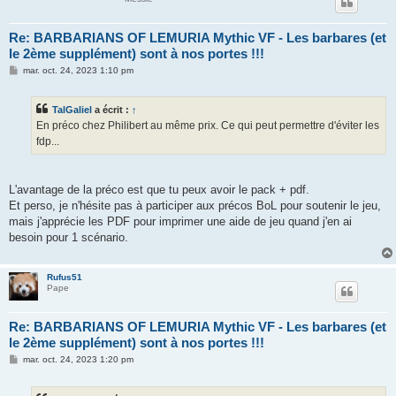
Re: BARBARIANS OF LEMURIA Mythic VF - Les barbares (et
le 2ème supplément) sont à nos portes !!!
M
mar. oct. 24, 2023 1:10 pm
e
s
s
TalGaliel
a écrit :
↑
a
g
En préco chez Philibert au même prix. Ce qui peut permettre d'éviter les
e
fdp...
L'avantage de la préco est que tu peux avoir le pack + pdf.
Et perso, je n'hésite pas à participer aux précos BoL pour soutenir le jeu,
mais j'apprécie les PDF pour imprimer une aide de jeu quand j'en ai
besoin pour 1 scénario.
Rufus51
Pape
Re: BARBARIANS OF LEMURIA Mythic VF - Les barbares (et
le 2ème supplément) sont à nos portes !!!
M
mar. oct. 24, 2023 1:20 pm
e
s
s