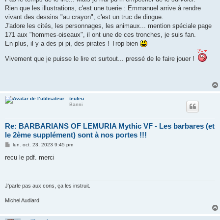
a
g
Rien que les illustrations, c'est une tuerie : Emmanuel arrive à rendre
e
vivant des dessins "au crayon", c'est un truc de dingue.
J'adore les cités, les personnages, les animaux... mention spéciale page
171 aux "hommes-oiseaux", il ont une de ces tronches, je suis fan.
En plus, il y a des pi pi, des pirates ! Trop bien
Vivement que je puisse le lire et surtout... pressé de le faire jouer !
teufeu
Banni
Re: BARBARIANS OF LEMURIA Mythic VF - Les barbares (et
le 2ème supplément) sont à nos portes !!!
M
lun. oct. 23, 2023 9:45 pm
e
s
recu le pdf. merci
s
a
g
e
J'parle pas aux cons, ça les instruit.
Michel Audiard