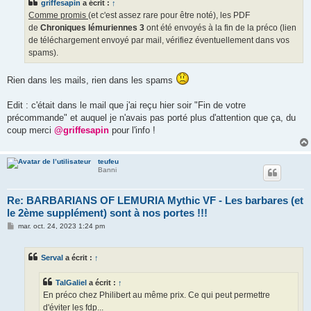
griffesapin
a écrit :
↑
a
g
Comme promis
(et c'est assez rare pour être noté), les PDF
e
de
Chroniques lémuriennes 3
ont été envoyés à la fin de la préco (lien
de téléchargement envoyé par mail, vérifiez éventuellement dans vos
spams).
Rien dans les mails, rien dans les spams
Edit : c'était dans le mail que j'ai reçu hier soir "Fin de votre
précommande" et auquel je n'avais pas porté plus d'attention que ça, du
coup merci
@griffesapin
pour l'info !
teufeu
Banni
Re: BARBARIANS OF LEMURIA Mythic VF - Les barbares (et
le 2ème supplément) sont à nos portes !!!
M
mar. oct. 24, 2023 1:24 pm
e
s
s
Serval
a écrit :
↑
a
g
e
TalGaliel
a écrit :
↑
En préco chez Philibert au même prix. Ce qui peut permettre
d'éviter les fdp...