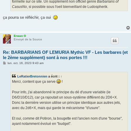
formelle sur ce site. Un supplément non officiel genre
Barbarians of
CasusNo
, si possible sous l'oeil bienveillant de Ludospherik.
ça pourra se réfléchir, ça oui
Erwan G
Envoyé de la Source
Re: BARBARIANS OF LEMURIA Mythic VF - Les barbares (et
le 2ème supplément) sont à nos portes !!!
M
lun. oct. 16, 2023 9:43 am
e
s
s
LeRatierBretonnien
a écrit :
↑
a
g
Merci, content que ça serve
!
e
Pour info, j'ai abandonné le principe du dé d'usure variable (ie
D6/D10/D12), car ça rajoutait un sous-système différent du 2D6+X.
Donc la dernière version utilise un principe identique aux autres jets,
avec du 2d6+X, mais qui garde le mécanisme "d'usure".
Et oui, comme dit Potiron, la bougette est l'ancien nom d'une "bourse",
ayant notamment évolué en "budget".