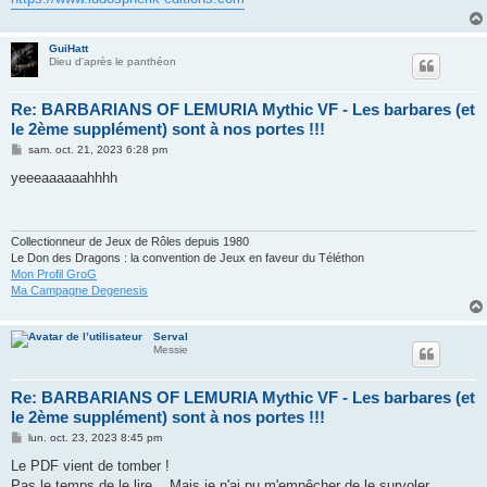
GuiHatt
Dieu d'après le panthéon
Re: BARBARIANS OF LEMURIA Mythic VF - Les barbares (et
le 2ème supplément) sont à nos portes !!!
M
sam. oct. 21, 2023 6:28 pm
e
s
yeeeaaaaaahhhh
s
a
g
e
Collectionneur de Jeux de Rôles depuis 1980
Le Don des Dragons : la convention de Jeux en faveur du Téléthon
Mon Profil GroG
Ma Campagne Degenesis
Serval
Messie
Re: BARBARIANS OF LEMURIA Mythic VF - Les barbares (et
le 2ème supplément) sont à nos portes !!!
M
lun. oct. 23, 2023 8:45 pm
e
s
Le PDF vient de tomber !
s
Pas le temps de le lire... Mais je n'ai pu m'empêcher de le survoler.