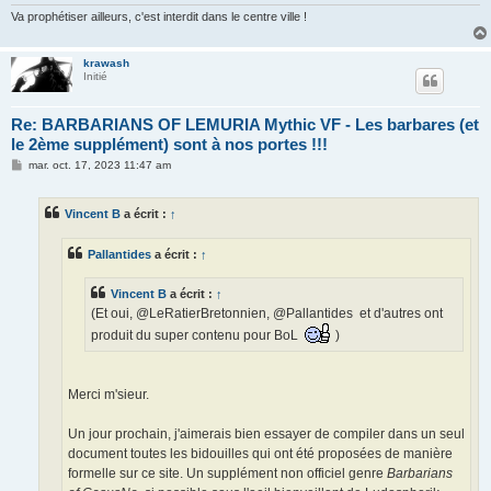
Va prophétiser ailleurs, c'est interdit dans le centre ville !
krawash
Initié
Re: BARBARIANS OF LEMURIA Mythic VF - Les barbares (et
le 2ème supplément) sont à nos portes !!!
M
mar. oct. 17, 2023 11:47 am
e
s
s
Vincent B
a écrit :
↑
a
g
e
Pallantides
a écrit :
↑
Vincent B
a écrit :
↑
(Et oui, @LeRatierBretonnien, @Pallantides et d'autres ont
produit du super contenu pour BoL
)
Merci m'sieur.
Un jour prochain, j'aimerais bien essayer de compiler dans un seul
document toutes les bidouilles qui ont été proposées de manière
formelle sur ce site. Un supplément non officiel genre
Barbarians