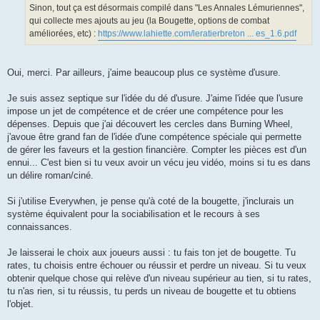
Sinon, tout ça est désormais compilé dans "Les Annales Lémuriennes",
qui collecte mes ajouts au jeu (la Bougette, options de combat
améliorées, etc) :
https://www.lahiette.com/leratierbreton ... es_1.6.pdf
Oui, merci. Par ailleurs, j'aime beaucoup plus ce système d'usure.
Je suis assez septique sur l'idée du dé d'usure. J'aime l'idée que l'usure
impose un jet de compétence et de créer une compétence pour les
dépenses. Depuis que j'ai découvert les cercles dans Burning Wheel,
j'avoue être grand fan de l'idée d'une compétence spéciale qui permette
de gérer les faveurs et la gestion financière. Compter les pièces est d'un
ennui... C'est bien si tu veux avoir un vécu jeu vidéo, moins si tu es dans
un délire roman/ciné.
Si j'utilise Everywhen, je pense qu'à coté de la bougette, j'inclurais un
système équivalent pour la sociabilisation et le recours à ses
connaissances.
Je laisserai le choix aux joueurs aussi : tu fais ton jet de bougette. Tu
rates, tu choisis entre échouer ou réussir et perdre un niveau. Si tu veux
obtenir quelque chose qui relève d'un niveau supérieur au tien, si tu rates,
tu n'as rien, si tu réussis, tu perds un niveau de bougette et tu obtiens
l'objet.