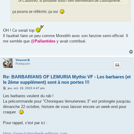
of CasusNo
, si possible sous l'oeil bienveillant de Ludospherik.
ça pourra se réfléchir, ça oui
OH ! Ce serait top
Il faudrait faire un peu comme Monolith avec son fanzine semi-officiel. Il
me semble que
@Pallantides
y avait contribué.
Vincent B
Pratiquant
Re: BARBARIANS OF LEMURIA Mythic VF - Les barbares (et
le 2ème supplément) sont à nos portes !!!
M
jeu. oct. 19, 2023 4:47 pm
e
s
Les barbares veulent du rab !
s
La précommande pour "Chroniques lémuriennes 3" est prolongée jusqu'au
a
g
dimanche 22 octobre, histoire de vous laisser encore un week-end pour
e
craquer.
Pour rappel, c'est par ici :
https://www.ludospherik-editions.com