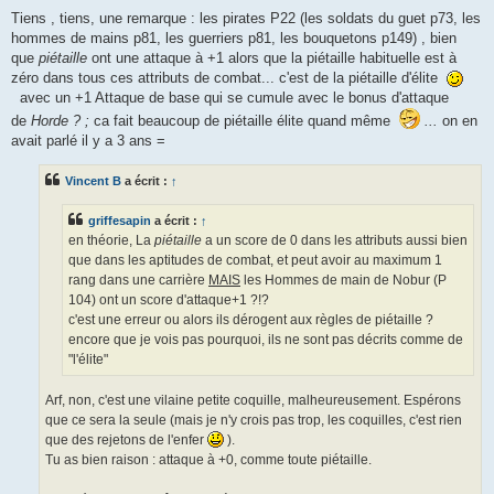
Tiens , tiens, une remarque : les pirates P22 (les soldats du guet p73, les
hommes de mains p81, les guerriers p81, les bouquetons p149) , bien
que
piétaille
ont une attaque à +1 alors que la piétaille habituelle est à
zéro dans tous ces attributs de combat... c'est de la piétaille d'élite
avec un +1 Attaque de base qui se cumule avec le bonus d'attaque
de
Horde ? ;
ca fait beaucoup de piétaille élite quand même
...
on en
avait parlé il y a 3 ans =
Vincent B
a écrit :
↑
griffesapin
a écrit :
↑
en théorie, La
piétaille
a un score de 0 dans les attributs aussi bien
que dans les aptitudes de combat, et peut avoir au maximum 1
rang dans une carrière
MAIS
les Hommes de main de Nobur (P
104) ont un score d'attaque+1 ?!?
c'est une erreur ou alors ils dérogent aux règles de piétaille ?
encore que je vois pas pourquoi, ils ne sont pas décrits comme de
"l'élite"
Arf, non, c'est une vilaine petite coquille, malheureusement. Espérons
que ce sera la seule (mais je n'y crois pas trop, les coquilles, c'est rien
que des rejetons de l'enfer
).
Tu as bien raison : attaque à +0, comme toute piétaille.