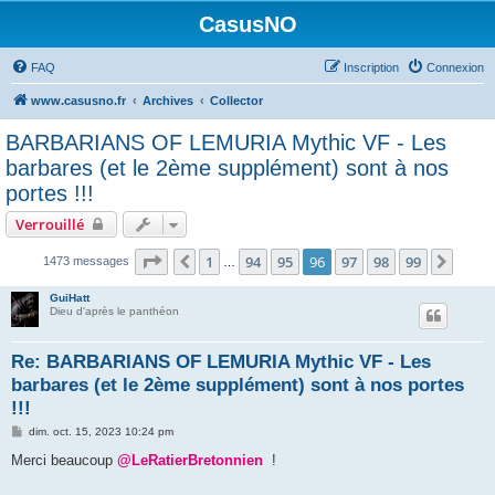
CasusNO
FAQ
Inscription
Connexion
www.casusno.fr
Archives
Collector
BARBARIANS OF LEMURIA Mythic VF - Les
barbares (et le 2ème supplément) sont à nos
portes !!!
Verrouillé
Page
96
sur
99
1
94
95
96
97
98
99
Précédent
Suiva
1473 messages
…
GuiHatt
Dieu d'après le panthéon
Re: BARBARIANS OF LEMURIA Mythic VF - Les
barbares (et le 2ème supplément) sont à nos portes
!!!
M
dim. oct. 15, 2023 10:24 pm
e
s
Merci beaucoup
@LeRatierBretonnien
!
s
a