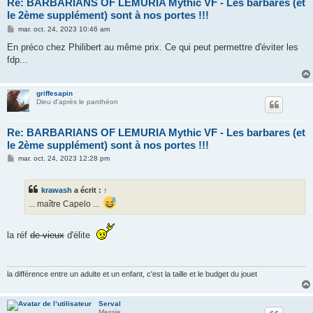
Re: BARBARIANS OF LEMURIA Mythic VF - Les barbares (et
le 2ème supplément) sont à nos portes !!!
M
mar. oct. 24, 2023 10:46 am
e
s
En préco chez Philibert au même prix. Ce qui peut permettre d'éviter les
s
fdp...
a
g
e
griffesapin
Dieu d'après le panthéon
Re: BARBARIANS OF LEMURIA Mythic VF - Les barbares (et
le 2ème supplément) sont à nos portes !!!
M
mar. oct. 24, 2023 12:28 pm
e
s
s
krawash
a écrit :
↑
a
g
... maître Capelo ...
e
la réf
de vieux
d'élite
la différence entre un adulte et un enfant, c'est la taille et le budget du jouet
Serval
Messie