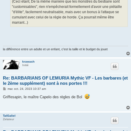
(Ceci étant, De la même manière que les monstres du bestiaire sont
"customisables", rien n'empêcherait formellement d'avoir une piétaille
"d'élite", facilement neutralisable, mais avec un bonus à l'attaque se
cumulant avec celui de la règle de horde. Ça pourrait même être
marrant...)
la différence entre un adulte et un enfant, c'est la taille et le budget du jouet
krawash
Initié
Re: BARBARIANS OF LEMURIA Mythic VF - Les barbares (et
le 2ème supplément) sont à nos portes !!!
M
mar. oct. 24, 2023 10:37 am
e
s
Griffesapin, le maître Capelo des règles de Bol
s
a
g
e
TalGaliel
Zelateur