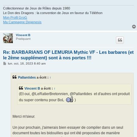
g
e
Collectionneur de Jeux de Rôles depuis 1980
Le Don des Dragons : la convention de Jeux en faveur du Téléthon
Mon Profil GroG
Ma Campagne Degenesis
Vincent B
Pratiquant
Re: BARBARIANS OF LEMURIA Mythic VF - Les barbares (et
le 2ème supplément) sont à nos portes !!!
M
lun. oct. 16, 2023 8:40 am
e
s
s
Pallantides
a écrit :
↑
a
g
e
Vincent B
a écrit :
↑
(Et oui, @LeRatierBretonnien, @Pallantides et d'autres ont produit
du super contenu pour BoL
)
Merci m'sieur.
Un jour prochain, j'aimerais bien essayer de compiler dans un seul
document toutes les bidouilles qui ont été proposées de manière