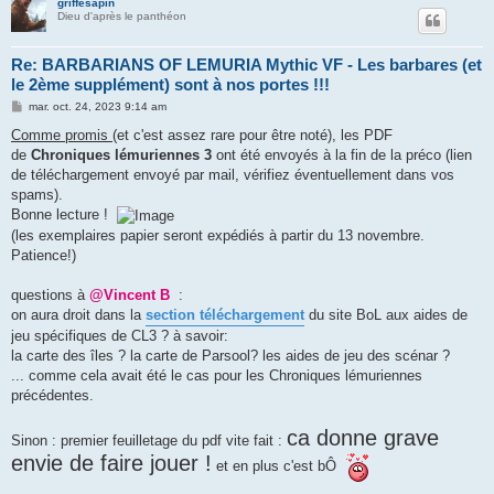
griffesapin
Dieu d'après le panthéon
Re: BARBARIANS OF LEMURIA Mythic VF - Les barbares (et
le 2ème supplément) sont à nos portes !!!
M
mar. oct. 24, 2023 9:14 am
e
s
Comme promis
(et c'est assez rare pour être noté), les PDF
s
de
Chroniques lémuriennes 3
ont été envoyés à la fin de la préco (lien
a
g
de téléchargement envoyé par mail, vérifiez éventuellement dans vos
e
spams).
Bonne lecture !
(les exemplaires papier seront expédiés à partir du 13 novembre.
Patience!)
questions à
@Vincent B
:
on aura droit dans la
section téléchargement
du site BoL aux aides de
jeu spécifiques de CL3 ? à savoir:
la carte des îles ? la carte de Parsool? les aides de jeu des scénar ?
... comme cela avait été le cas pour les Chroniques lémuriennes
précédentes.
ca donne grave
Sinon : premier feuilletage du pdf vite fait :
envie de faire jouer !
et en plus c'est bÔ