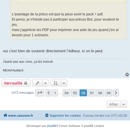
L'avantage de la préco est que tu peux avoir le pack + pdf.
Et perso, je n'hésite pas à participer aux précos BoL pour soutenir le
jeu,
mais j'apprécie les PDF pour imprimer une aide de jeu quand j'en ai
besoin pour 1 scénario.
oui c'est bien de soutenir directement l’éditeur, si on le peut.
J'parle pas aux cons, ça les instruit.
Michel Audiard
Verrouillé
Page
96
sur
99
1
94
95
96
97
98
99
Précédent
Suiva
1473 messages
…
Aller
www.casusno.fr
Supprimer les cookies
Fuseau horaire sur
UTC+02:00
Développé par
phpBB
® Forum Software © phpBB Limited