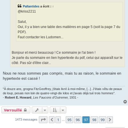
e
Pallantides
a écrit :
↑
@kriss2211
Salut,
Oui, il y a bien une table des matières en page 5 (soit la page 7 du
PDF).
Faut contacter les Ludomen...
Bonjour et merci beaucoup ! Ce sommaire je l'ai bien !
Je parle du sommaire en lien hypertexte du pdf, celui qui apparaît sur le
côté. Pas sûr d'être clair...
Nous ne nous sommes pas compris, mais tu as raison, le sommaire en
hypertexte est cassé !
"À douze ans, grogna FitzGeoffrey, j'étais livré à moi-même, [...]. J'étais vêtu de peaux
de loup, pesais non loin de quatre-vingt-dix kilos et j'avais déjà tué trois hommes".
-
Robert E. Howard
,
Les Faucons d'Outremer,
1931 -
Verrouillé
Page
97
sur
99
1
95
96
97
98
99
Précédent
Suivant
1473 messages
…