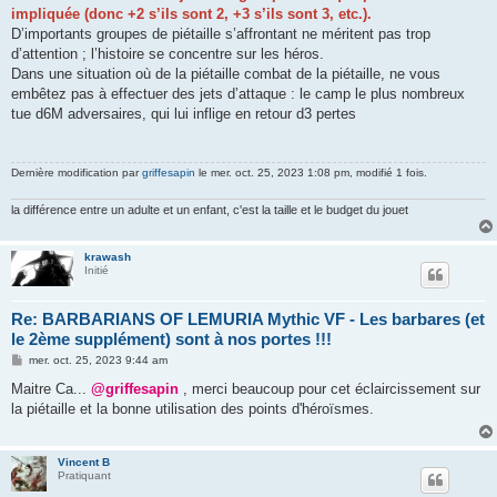
impliquée (donc +2 s’ils sont 2, +3 s’ils sont 3, etc.).
D’importants groupes de piétaille s’affrontant ne méritent pas trop
d’attention ; l’histoire se concentre sur les héros.
Dans une situation où de la piétaille combat de la piétaille, ne vous
embêtez pas à effectuer des jets d’attaque : le camp le plus nombreux
tue d6M adversaires, qui lui inflige en retour d3 pertes
Dernière modification par
griffesapin
le mer. oct. 25, 2023 1:08 pm, modifié 1 fois.
la différence entre un adulte et un enfant, c'est la taille et le budget du jouet
krawash
Initié
Re: BARBARIANS OF LEMURIA Mythic VF - Les barbares (et
le 2ème supplément) sont à nos portes !!!
M
mer. oct. 25, 2023 9:44 am
e
s
Maitre Ca...
@griffesapin
, merci beaucoup pour cet éclaircissement sur
s
la piétaille et la bonne utilisation des points d'héroïsmes.
a
g
e
Vincent B
Pratiquant