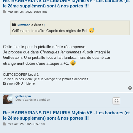
Re: BARBARIANS OF LEMURIA Mythic VF - Les barbares (et
le 2ème supplément) sont à nos portes !!!
M
mar. oct. 24, 2023 10:06 pm
e
s
s
krawash
a écrit :
↑
a
g
Griffesapin, le maître Capelo des règles de Bol
e
Cette fixette pour la piétaille mérite récompense..
Je propose que dans
Chroniques lémuriennes 4
, soit intégré le
Griffesapin. Une piétaille tout à fait lambda mais de qualité car
étrangement dotée d'une attaque à +1.
CLETCSOOFEF Level 1
Je ne suis pas vieux, je suis vintage et à jamais Sochalien !
Et sinon GNU ! :bierre:
griffesapin
Dieu d'après le panthéon
Re: BARBARIANS OF LEMURIA Mythic VF - Les barbares (et
le 2ème supplément) sont à nos portes !!!
M
mer. oct. 25, 2023 8:57 am
e
s