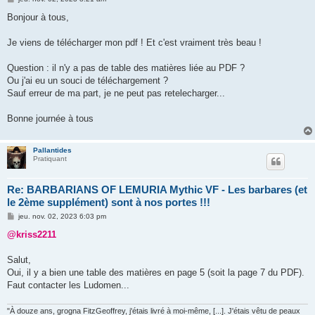
e
s
Bonjour à tous,
s
a
g
Je viens de télécharger mon pdf ! Et c'est vraiment très beau !
e
Question : il n'y a pas de table des matières liée au PDF ?
Ou j'ai eu un souci de téléchargement ?
Sauf erreur de ma part, je ne peut pas retelecharger...
Bonne journée à tous
Pallantides
Pratiquant
Re: BARBARIANS OF LEMURIA Mythic VF - Les barbares (et
le 2ème supplément) sont à nos portes !!!
M
jeu. nov. 02, 2023 6:03 pm
e
s
@kriss2211
s
a
g
Salut,
e
Oui, il y a bien une table des matières en page 5 (soit la page 7 du PDF).
Faut contacter les Ludomen...
"À douze ans, grogna FitzGeoffrey, j'étais livré à moi-même, [...]. J'étais vêtu de peaux