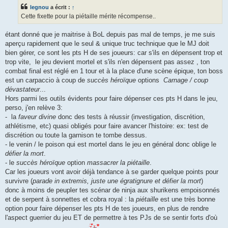
s
legnou
a écrit :
↑
a
g
Cette fixette pour la piétaille mérite récompense..
e
étant donné que je maitrise à BoL depuis pas mal de temps, je me suis
aperçu rapidement que le seul & unique truc technique que le MJ doit
bien gérer, ce sont les pts H de ses joueurs: car s'ils en dépensent trop et
trop vite, le jeu devient mortel et s'ils n'en dépensent pas assez , ton
combat final est réglé en 1 tour et à la place d'une scène épique, ton boss
est un carpaccio à coup de
succès héroïque
options
Carnage / coup
dévastateur
...
Hors parmi les outils évidents pour faire dépenser ces pts H dans le jeu,
perso, j'en relève 3:
- la
faveur divine
donc des tests à réussir (investigation, discrétion,
athlétisme, etc) quasi obligés pour faire avancer l'histoire: ex: test de
discrétion ou toute la garnison te tombe dessus.
- le venin / le poison qui est mortel dans le jeu en général donc oblige le
défier la mort
.
- le
succès héroïque
option
massacrer la piétaille
.
Car les joueurs vont avoir déjà tendance à se garder quelque points pour
survivre (
parade in extremis, juste une égratignure et défier la mort
)
donc à moins de peupler tes scénar de ninja aux shurikens empoisonnés
et de serpent à sonnettes et cobra royal : la
piétaille
est une très bonne
option pour faire dépenser les pts H de tes joueurs, en plus de rendre
l'aspect guerrier du jeu ET de permettre à tes PJs de se sentir forts d'où