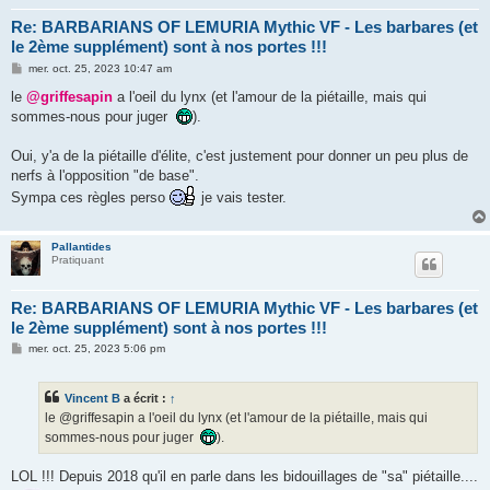
Re: BARBARIANS OF LEMURIA Mythic VF - Les barbares (et
le 2ème supplément) sont à nos portes !!!
M
mer. oct. 25, 2023 10:47 am
e
s
le
@griffesapin
a l'oeil du lynx (et l'amour de la piétaille, mais qui
s
sommes-nous pour juger
).
a
g
e
Oui, y'a de la piétaille d'élite, c'est justement pour donner un peu plus de
nerfs à l'opposition "de base".
Sympa ces règles perso
je vais tester.
Pallantides
Pratiquant
Re: BARBARIANS OF LEMURIA Mythic VF - Les barbares (et
le 2ème supplément) sont à nos portes !!!
M
mer. oct. 25, 2023 5:06 pm
e
s
s
Vincent B
a écrit :
↑
a
g
le @griffesapin a l'oeil du lynx (et l'amour de la piétaille, mais qui
e
sommes-nous pour juger
).
LOL !!! Depuis 2018 qu'il en parle dans les bidouillages de "sa" piétaille....