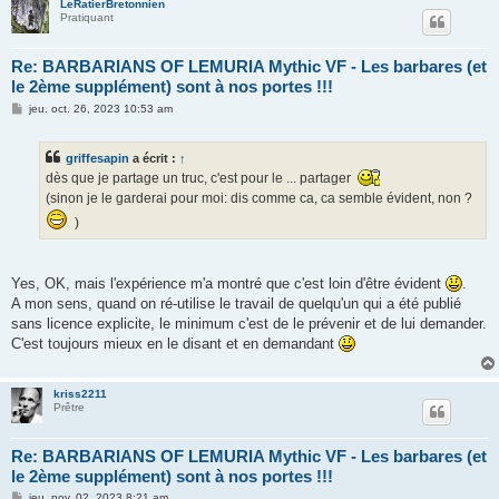
LeRatierBretonnien
Pratiquant
Re: BARBARIANS OF LEMURIA Mythic VF - Les barbares (et
le 2ème supplément) sont à nos portes !!!
M
jeu. oct. 26, 2023 10:53 am
e
s
s
griffesapin
a écrit :
↑
a
g
dès que je partage un truc, c'est pour le ... partager
e
(sinon je le garderai pour moi: dis comme ca, ca semble évident, non ?
)
Yes, OK, mais l'expérience m'a montré que c'est loin d'être évident
.
A mon sens, quand on ré-utilise le travail de quelqu'un qui a été publié
sans licence explicite, le minimum c'est de le prévenir et de lui demander.
C'est toujours mieux en le disant et en demandant
kriss2211
Prêtre
Re: BARBARIANS OF LEMURIA Mythic VF - Les barbares (et
le 2ème supplément) sont à nos portes !!!
M
jeu. nov. 02, 2023 8:21 am