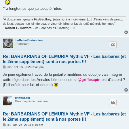
Y'a longtemps que j'ai adopté l'idée.
"À douze ans, grogna FitzGeoffrey, j'étais livré à moi-même, [...]. J'étais vêtu de peaux
de loup, pesais non loin de quatre-vingt-dix kilos et j'avais déjà tué trois hommes".
-
Robert E. Howard
,
Les Faucons d'Outremer,
1931 -
LeRatierBretonnien
Pratiquant
Re: BARBARIANS OF LEMURIA Mythic VF - Les barbares (et
le 2ème supplément) sont à nos portes !!!
M
mer. oct. 25, 2023 5:48 pm
e
s
Je joue également avec de la piétaille modifiée, du coup je vais intégrer
s
cette règle dans les Annales Lémuriennes si
@griffesapin
est d'accord ?
a
g
(Full crédit pour lui, of course)
e
griffesapin
Dieu d'après le panthéon
Re: BARBARIANS OF LEMURIA Mythic VF - Les barbares (et
le 2ème supplément) sont à nos portes !!!
M
jeu. oct. 26, 2023 8:15 am
e