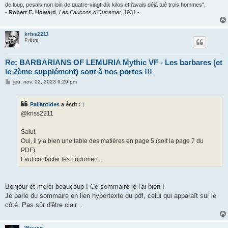
de loup, pesais non loin de quatre-vingt-dix kilos et j'avais déjà tué trois hommes".
-
Robert E. Howard
,
Les Faucons d'Outremer,
1931 -
kriss2211
Prêtre
Re: BARBARIANS OF LEMURIA Mythic VF - Les barbares (et
le 2ème supplément) sont à nos portes !!!
M
jeu. nov. 02, 2023 6:29 pm
e
s
s
Pallantides
a écrit :
↑
a
g
@kriss2211
e
Salut,
Oui, il y a bien une table des matières en page 5 (soit la page 7 du
PDF).
Faut contacter les Ludomen...
Bonjour et merci beaucoup ! Ce sommaire je l'ai bien !
Je parle du sommaire en lien hypertexte du pdf, celui qui apparaît sur le
côté. Pas sûr d'être clair...
Warzen