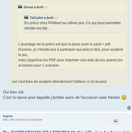
g
e
Serval
a écrit :
↑
TalGaliel
a écrit :
↑
En préco chez Philibert au même prix. Ce qui peut permettre
d'éviter les fdp...
L'avantage de la préco est que tu peux avoir le pack + pdf.
Et perso, je n'hésite pas à participer aux précos BoL pour soutenir
le jeu,
mais j'apprécie les PDF pour imprimer une aide de jeu quand j'en
ai besoin pour 1 scénario.
oui c'est bien de soutenir directement l’éditeur, si on le peut.
Oui bien sûr.
C'est la raison pour laquelle j'achète aussi de l'occasion sans hésiter.
legnou
Dieu des jeunes à casquette