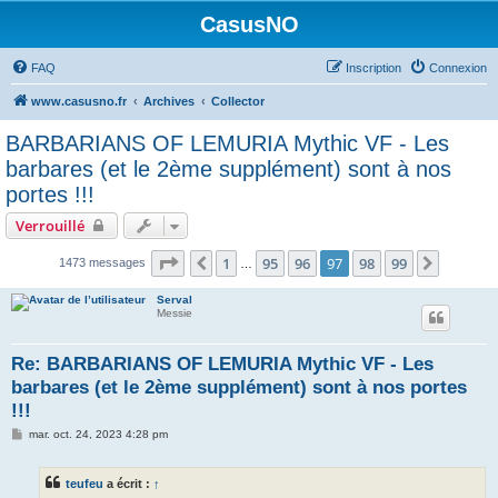
CasusNO
FAQ
Inscription
Connexion
www.casusno.fr
Archives
Collector
BARBARIANS OF LEMURIA Mythic VF - Les
barbares (et le 2ème supplément) sont à nos
portes !!!
Verrouillé
Page
97
sur
99
1
95
96
97
98
99
Précédent
Suivant
1473 messages
…
Serval
Messie
Re: BARBARIANS OF LEMURIA Mythic VF - Les
barbares (et le 2ème supplément) sont à nos portes
!!!
M
mar. oct. 24, 2023 4:28 pm
e
s
s
teufeu
a écrit :
↑
a