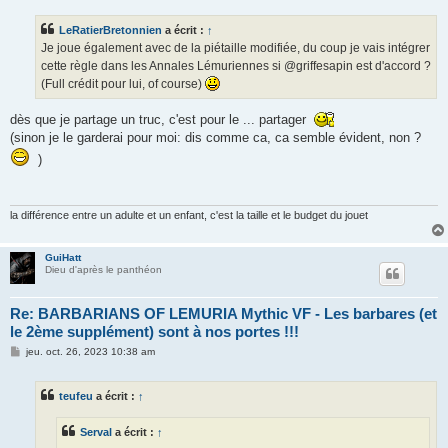
s
s
LeRatierBretonnien
a écrit :
↑
a
g
Je joue également avec de la piétaille modifiée, du coup je vais intégrer
e
cette règle dans les Annales Lémuriennes si @griffesapin est d'accord ?
(Full crédit pour lui, of course)
dès que je partage un truc, c'est pour le ... partager
(sinon je le garderai pour moi: dis comme ca, ca semble évident, non ?
)
la différence entre un adulte et un enfant, c'est la taille et le budget du jouet
GuiHatt
Dieu d'après le panthéon
Re: BARBARIANS OF LEMURIA Mythic VF - Les barbares (et
le 2ème supplément) sont à nos portes !!!
M
jeu. oct. 26, 2023 10:38 am
e
s
s
teufeu
a écrit :
↑
a
g
e
Serval
a écrit :
↑