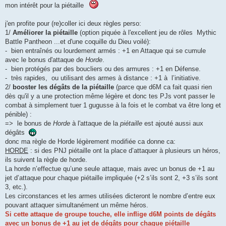
mon intérêt pour la piétaille
j'en profite pour (re)coller ici deux règles perso:
1/
Améliorer la piétaille
(option piquée à l'excellent jeu de rôles Mythic
Battle Pantheon ...et d'une coquille du Dieu voilé):
- bien entraînés ou lourdement armés : +1 en Attaque qui se cumule
avec le bonus d'attaque de
Horde
.
- bien protégés par des boucliers ou des armures : +1 en Défense.
- très rapides, ou utilisant des armes à distance : +1 à l’initiative.
2/
booster les dégâts de la piétaille
(parce que d6M ca fait quasi rien
dès qu'il y a une protection même légère et donc tes PJs vont passer le
combat à simplement tuer 1 gugusse à la fois et le combat va être long et
pénible) :
=> le bonus de
Horde
à l'attaque de la
piétaille
est ajouté aussi aux
dégâts
donc ma règle de Horde légèrement modifiée ca donne ca:
HORDE
: si des PNJ piétaille ont la place d’attaquer à plusieurs un héros,
ils suivent la règle de horde.
La horde n’effectue qu’une seule attaque, mais avec un bonus de +1 au
jet d’attaque pour chaque piétaille impliquée (+2 s’ils sont 2, +3 s’ils sont
3, etc.).
Les circonstances et les armes utilisées dicteront le nombre d’entre eux
pouvant attaquer simultanément un même héros.
Si cette attaque de groupe touche, elle inflige d6M points de dégâts
avec un bonus de +1 au jet de dégâts pour chaque piétaille