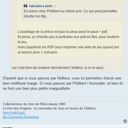
TalGaliel
a écrit :
↑
En préco chez Philibert au même prix. Ce qui peut permettre
d'éviter les fdp...
L'avantage de la préco est que tu peux avoir le pack + pdf.
Et perso, je n'hésite pas à participer aux précos BoL pour soutenir
le jeu,
mais j'apprécie les PDF pour imprimer une aide de jeu quand j'en
ai besoin pour 1 scénario.
oui c'est bien de soutenir directement l’éditeur, si on le peut.
D'autant que si vous passez par l'éditeur, vous lui permettez d'avoir une
bien meilleure marge. Si vous passez par Philibert / Asmodée, et bien ils
se font une bien plus petite margouillette
Collectionneur de Jeux de Rôles depuis 1980
Le Don des Dragons : la convention de Jeux en faveur du Téléthon
Mon Profil GroG
Ma Campagne Degenesis