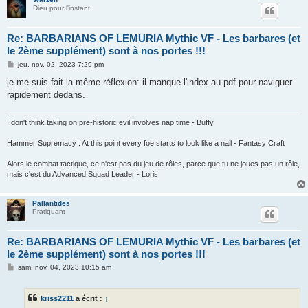
Dieu pour l'instant
Re: BARBARIANS OF LEMURIA Mythic VF - Les barbares (et
le 2ème supplément) sont à nos portes !!!
M
jeu. nov. 02, 2023 7:29 pm
e
s
je me suis fait la même réflexion: il manque l'index au pdf pour naviguer
s
rapidement dedans.
a
g
e
I don't think taking on pre-historic evil involves nap time - Buffy
Hammer Supremacy : At this point every foe starts to look like a nail - Fantasy Craft
Alors le combat tactique, ce n'est pas du jeu de rôles, parce que tu ne joues pas un rôle,
mais c'est du Advanced Squad Leader - Loris
Pallantides
Pratiquant
Re: BARBARIANS OF LEMURIA Mythic VF - Les barbares (et
le 2ème supplément) sont à nos portes !!!
M
sam. nov. 04, 2023 10:15 am
e
s
s
kriss2211
a écrit :
↑
a
g