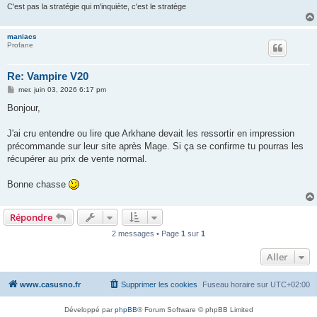
C'est pas la stratégie qui m'inquiète, c'est le stratège
maniacs
Profane
Re: Vampire V20
M
mer. juin 03, 2026 6:17 pm
e
s
Bonjour,
s
a
g
J'ai cru entendre ou lire que Arkhane devait les ressortir en impression
e
précommande sur leur site après Mage. Si ça se confirme tu pourras les
récupérer au prix de vente normal.
Bonne chasse
Répondre
2 messages • Page
1
sur
1
Aller
www.casusno.fr
Supprimer les cookies
Fuseau horaire sur
UTC+02:00
Développé par
phpBB
® Forum Software © phpBB Limited