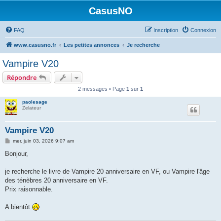
CasusNO
FAQ
Inscription
Connexion
www.casusno.fr
Les petites annonces
Je recherche
Vampire V20
Répondre
2 messages • Page
1
sur
1
paolesage
Zelateur
Vampire V20
M
mer. juin 03, 2026 9:07 am
e
s
Bonjour,
s
a
g
je recherche le livre de Vampire 20 anniversaire en VF, ou Vampire l'âge
e
des ténèbres 20 anniversaire en VF.
Prix raisonnable.
A bientôt